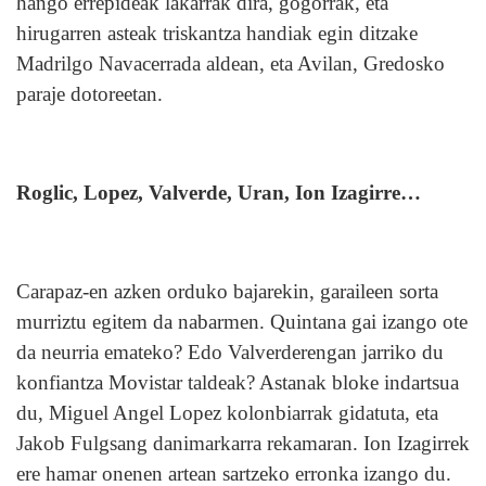
hango errepideak lakarrak dira, gogorrak, eta
hirugarren asteak triskantza handiak egin ditzake
Madrilgo Navacerrada aldean, eta Avilan, Gredosko
paraje dotoreetan.
Roglic, Lopez, Valverde, Uran, Ion Izagirre…
Carapaz-en azken orduko bajarekin, garaileen sorta
murriztu egitem da nabarmen. Quintana gai izango ote
da neurria emateko? Edo Valverderengan jarriko du
konfiantza Movistar taldeak? Astanak bloke indartsua
du, Miguel Angel Lopez kolonbiarrak gidatuta, eta
Jakob Fulgsang danimarkarra rekamaran. Ion Izagirrek
ere hamar onenen artean sartzeko erronka izango du.