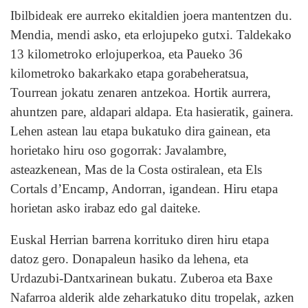
Ibilbideak ere aurreko ekitaldien joera mantentzen du.
Mendia, mendi asko, eta erlojupeko gutxi. Taldekako
13 kilometroko erlojuperkoa, eta Paueko 36
kilometroko bakarkako etapa gorabeheratsua,
Tourrean jokatu zenaren antzekoa. Hortik aurrera,
ahuntzen pare, aldapari aldapa. Eta hasieratik, gainera.
Lehen astean lau etapa bukatuko dira gainean, eta
horietako hiru oso gogorrak: Javalambre,
asteazkenean, Mas de la Costa ostiralean, eta Els
Cortals d’Encamp, Andorran, igandean. Hiru etapa
horietan asko irabaz edo gal daiteke.
Euskal Herrian barrena korrituko diren hiru etapa
datoz gero. Donapaleun hasiko da lehena, eta
Urdazubi-Dantxarinean bukatu. Zuberoa eta Baxe
Nafarroa alderik alde zeharkatuko ditu tropelak, azken