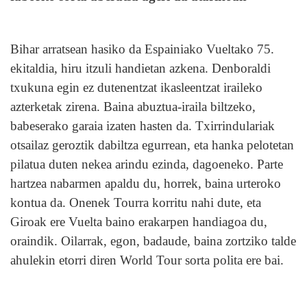
Bihar arratsean hasiko da Espainiako Vueltako 75.
ekitaldia, hiru itzuli handietan azkena. Denboraldi
txukuna egin ez dutenentzat ikasleentzat iraileko
azterketak zirena. Baina abuztua-iraila biltzeko,
babeserako garaia izaten hasten da. Txirrindulariak
otsailaz geroztik dabiltza egurrean, eta hanka pelotetan
pilatua duten nekea arindu ezinda, dagoeneko. Parte
hartzea nabarmen apaldu du, horrek, baina urteroko
kontua da. Onenek Tourra korritu nahi dute, eta
Giroak ere Vuelta baino erakarpen handiagoa du,
oraindik. Oilarrak, egon, badaude, baina zortziko talde
ahulekin etorri diren World Tour sorta polita ere bai.