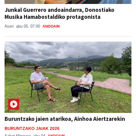
Junkal Guerrero andoaindarra, Donostiako
Musika Hamabostaldiko protagonista
Aiurri
abu 05, 07:00
ANDOAIN
Buruntzako jaien atarikoa, Ainhoa Aiertzarekin
BURUNTZAKO JAIAK 2026
Xabat Minguez
abu 04
ANDOAIN