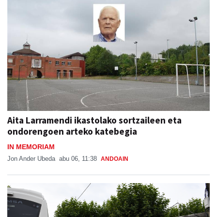
Aita Larramendi ikastolako sortzaileen eta
ondorengoen arteko katebegia
IN MEMORIAM
Jon Ander Ubeda
abu 06, 11:38
ANDOAIN