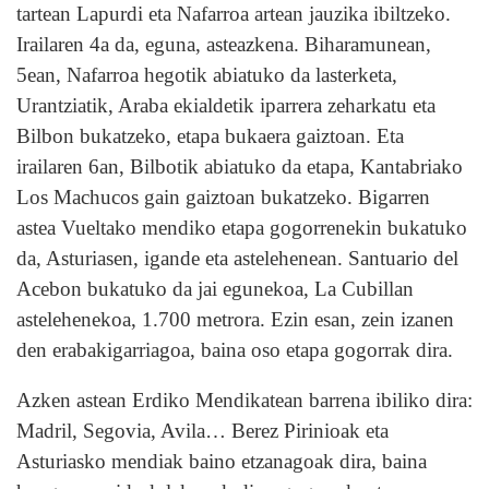
tartean Lapurdi eta Nafarroa artean jauzika ibiltzeko.
Irailaren 4a da, eguna, asteazkena. Biharamunean,
5ean, Nafarroa hegotik abiatuko da lasterketa,
Urantziatik, Araba ekialdetik iparrera zeharkatu eta
Bilbon bukatzeko, etapa bukaera gaiztoan. Eta
irailaren 6an, Bilbotik abiatuko da etapa, Kantabriako
Los Machucos gain gaiztoan bukatzeko. Bigarren
astea Vueltako mendiko etapa gogorrenekin bukatuko
da, Asturiasen, igande eta astelehenean. Santuario del
Acebon bukatuko da jai egunekoa, La Cubillan
astelehenekoa, 1.700 metrora. Ezin esan, zein izanen
den erabakigarriagoa, baina oso etapa gogorrak dira.
Azken astean Erdiko Mendikatean barrena ibiliko dira:
Madril, Segovia, Avila… Berez Pirinioak eta
Asturiasko mendiak baino etzanagoak dira, baina