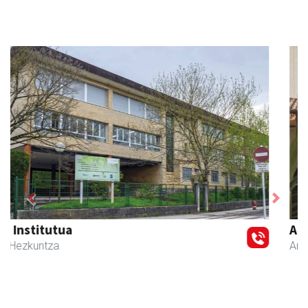
Previous
Next
Akam espazioa
Amasa-Villabona
- Arropa-dendak