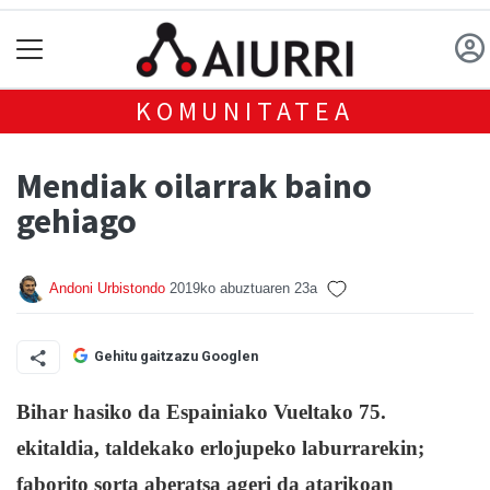
KOMUNITATEA
Mendiak oilarrak baino
gehiago
Andoni Urbistondo
2019ko abuztuaren 23a
Gehitu gaitzazu Googlen
Bihar hasiko da Espainiako Vueltako 75.
ekitaldia, taldekako erlojupeko laburrarekin;
faborito sorta aberatsa ageri da atarikoan