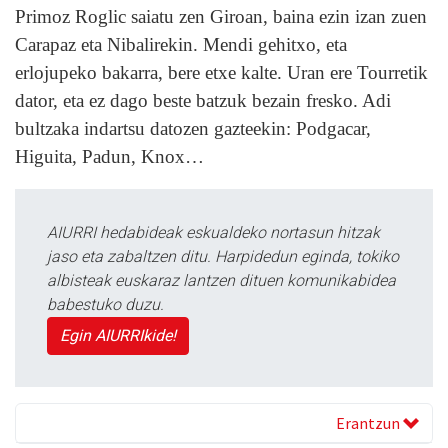
Primoz Roglic saiatu zen Giroan, baina ezin izan zuen
Carapaz eta Nibalirekin. Mendi gehitxo, eta
erlojupeko bakarra, bere etxe kalte. Uran ere Tourretik
dator, eta ez dago beste batzuk bezain fresko. Adi
bultzaka indartsu datozen gazteekin: Podgacar,
Higuita, Padun, Knox…
AIURRI hedabideak eskualdeko nortasun hitzak
jaso eta zabaltzen ditu. Harpidedun eginda, tokiko
albisteak euskaraz lantzen dituen komunikabidea
babestuko duzu.
Egin AIURRIkide!
Erantzun