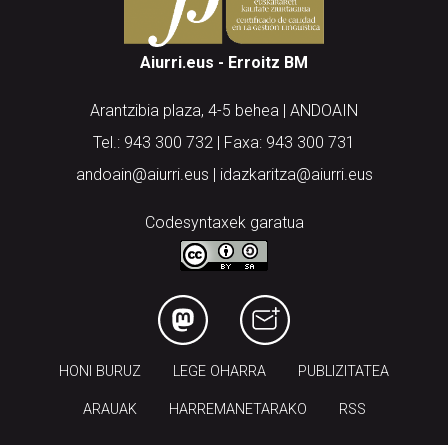
Aiurri.eus - Erroitz BM
Arantzibia plaza, 4-5 behea | ANDOAIN
Tel.: 943 300 732 | Faxa: 943 300 731
andoain@aiurri.eus | idazkaritza@aiurri.eus
Codesyntaxek garatua
HONI BURUZ
LEGE OHARRA
PUBLIZITATEA
ARAUAK
HARREMANETARAKO
RSS