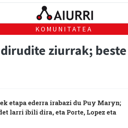
KOMUNITATEA
dirudite ziurrak; beste
zek etapa ederra irabazi du Puy Maryn;
t larri ibili dira, eta Porte, Lopez eta