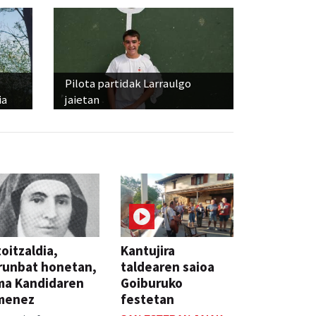
Pilota partidak Larraulgo
ia
jaietan
oitzaldia,
Kantujira
runbat honetan,
taldearen saioa
ma Kandidaren
Goiburuko
menez
festetan