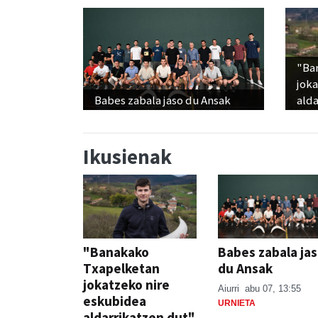
"Ba
jok
Babes zabala jaso du Ansak
alda
Ikusienak
"Banakako
Babes zabala ja
Txapelketan
du Ansak
jokatzeko nire
Aiurri
abu 07, 13:55
eskubidea
URNIETA
aldarrikatzen dut"