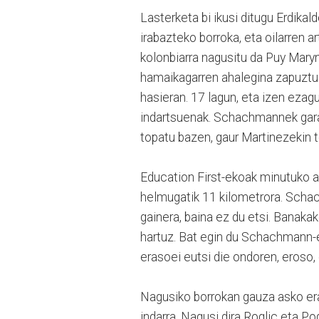
Lasterketa bi ikusi ditugu Erdi
irabazteko borroka, eta oilarren a
kolonbiarra nagusitu da Puy Maryn
hamaikagarren ahalegina zapuztu.
hasieran. 17 lagun, eta izen eza
indartsuenak. Schachmannek garai
topatu bazen, gaur Martinezekin t
Education First-ekoak minutuko 
helmugatik 11 kilometrora. Scha
gainera, baina ez du etsi. Banaka
hartuz. Bat egin du Schachmann-e
erasoei eutsi die ondoren, eroso
Nagusiko borrokan gauza asko era
indarra. Nagusi dira Roglic eta P