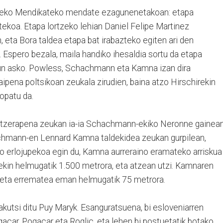
kaldeko Mendikateko mendate ezagunenetakoan: etapa
rtekoa. Etapa lortzeko lehian Daniel Felipe Martinez
, eta Bora taldea etapa bat irabazteko egiten ari den
 Espero bezala, maila handiko ihesaldia sortu da etapa
gun asko. Powless, Schachmann eta Kamna izan dira
pena poltsikoan zeukala zirudien, baina atzo Hirschirekin
opatu da.
atzerapena zeukan ia-ia Schachmann-ekiko Neronne gainean
chmann-en Lennard Kamna taldekidea zeukan gurpilean,
ko erlojupekoa egin du, Kamna aurreraino eramateko arriskua
kin helmugatik 1.500 metrora, eta atzean utzi. Kamnaren
, eta errematea eman helmugatik 75 metrora.
kutsi ditu Puy Maryk. Esanguratsuena, bi esloveniarren
ogacar, Pogacar eta Roglic, eta lehen bi postuetatik botako