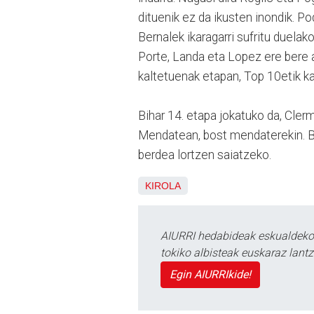
dituenik ez da ikusten inondik. P
Bernalek ikaragarri sufritu duelak
Porte, Landa eta Lopez ere bere au
kaltetuenak etapan, Top 10etik kan
Bihar 14. etapa jokatuko da, Cler
Mendatean, bost mendaterekin. Bor
berdea lortzen saiatzeko.
KIROLA
AIURRI hedabideak eskualdeko n
tokiko albisteak euskaraz lan
Egin AIURRIkide!