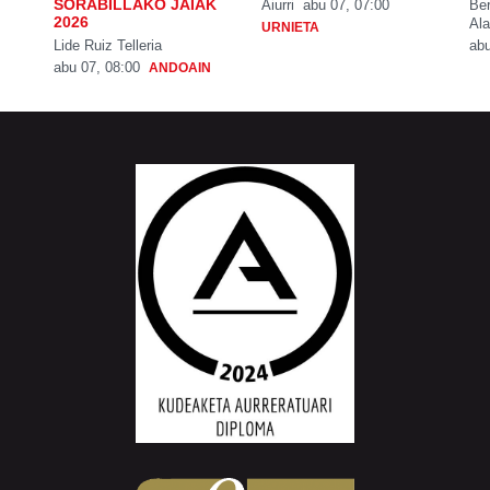
SORABILLAKO JAIAK
Aiurri
abu 07, 07:00
Be
2026
Ala
URNIETA
Lide Ruiz Telleria
abu
abu 07, 08:00
ANDOAIN