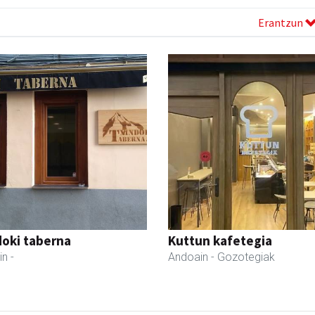
Erantzun
oki taberna
Kuttun kafetegia
in
-
Andoain
- Gozotegiak