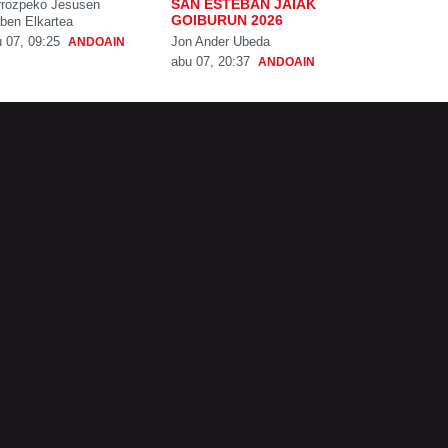
SAN ESTEBAN JAIAK
rrozpeko Jesusen
GOIBURUN 2026
ben Elkartea
Jon Ander Ubeda
 07, 09:25
ANDOAIN
abu 07, 20:37
ANDOAIN