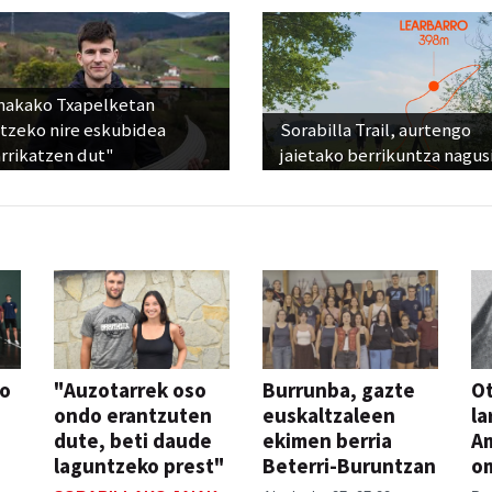
nakako Txapelketan
atzeko nire eskubidea
Sorabilla Trail, aurtengo
rrikatzen dut"
jaietako berrikuntza nagus
so
"Auzotarrek oso
Burrunba, gazte
Ot
ondo erantzuten
euskaltzaleen
la
dute, beti daude
ekimen berria
A
laguntzeko prest"
Beterri-Buruntzan
o