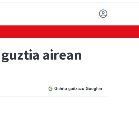
 guztia airean
Gehitu gaitzazu Googlen