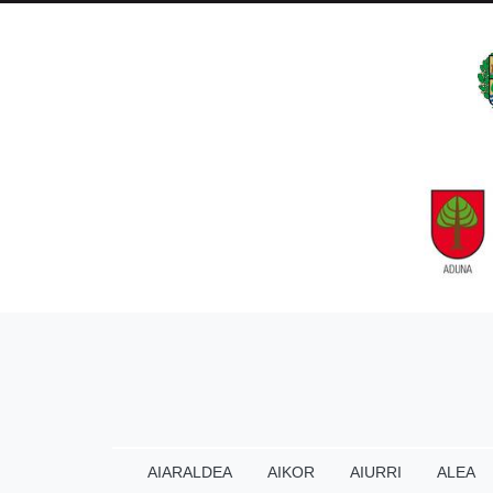
AIARALDEA
AIKOR
AIURRI
ALEA