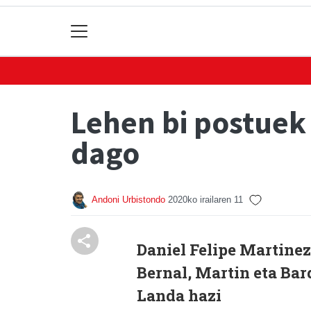
Lehen bi postuek 
dago
Andoni Urbistondo
2020ko irailaren 11
Daniel Felipe Martine
Bernal, Martin eta Barde
Landa hazi