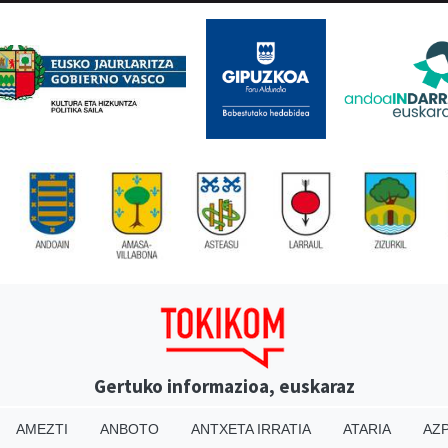
Gertuko informazioa, euskaraz
AMEZTI
ANBOTO
ANTXETA IRRATIA
ATARIA
AZP