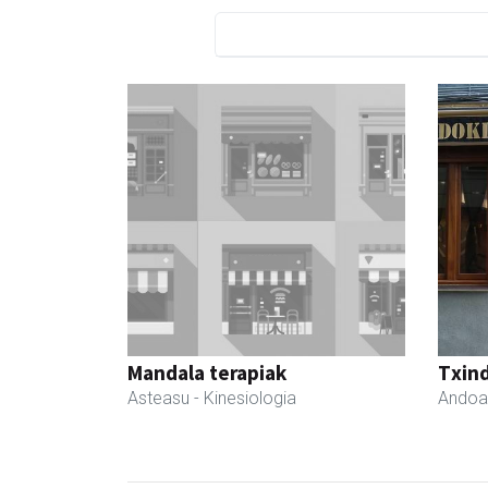
Mandala terapiak
Txind
Asteasu
- Kinesiologia
Andoa