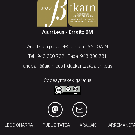
Aiurri.eus - Erroitz BM
Arantzibia plaza, 4-5 behea | ANDOAIN
Tel.: 943 300 732 | Faxa: 943 300 731
andoain@aiurri.eus | idazkaritza@aiurri.eus
Codesyntaxek garatua
LEGE OHARRA
PUBLIZITATEA
ARAUAK
HARREMANET