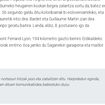
odiumeko hirugarren koskari begira zalantza sortu da, batez e
o. 36 segundo galdu ditu kolonbiarrak bi esloveniarrekiko, eta
rretik iritsi dira. Bardet eta Guillaume Martin izan dira
po geratu baitira. Landa, aldiz, 8. posturaino igo da.
mont Ferrand-Lyon, 194 kilometro gaizto berriro Erdikaldeko
ak erritmo itoa jarriko du Saganekin garaipena eta maillot
ortasun hitzak jaso eta zabaltzen ditu. Harpidedun eginda,
tzen dituen komunikabidea babestuko duzu.