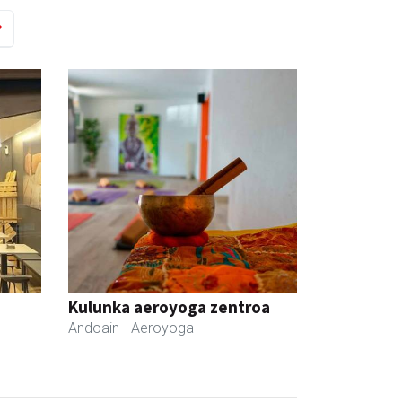
Kulunka aeroyoga zentroa
Andoain
- Aeroyoga