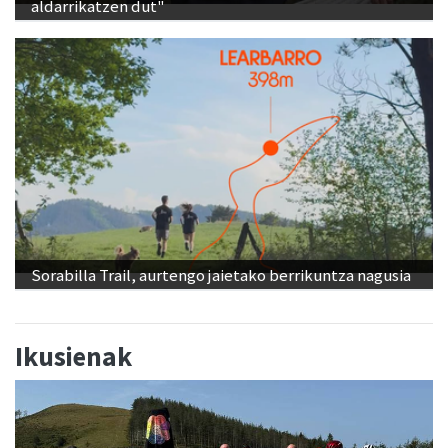
aldarrikatzen dut"
Sorabilla Trail, aurtengo jaietako berrikuntza nagusia
Ikusienak