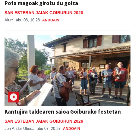
Potx magoak girotu du goiza
SAN ESTEBAN JAIAK GOIBURUN 2026
Aiurri
abu 08, 16:28
ANDOAIN
Kantujira taldearen saioa Goiburuko festetan
SAN ESTEBAN JAIAK GOIBURUN 2026
Jon Ander Ubeda
abu 07, 20:37
ANDOAIN