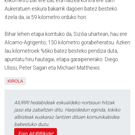
kilkometro bat ere bai, eta haizea kontra ere sarri.
Aukeratuen eskura bakarrik dagoen batez besteko
itzela da, ia 59 kilometro orduko hori.
Bihar lehen etapa korrituko da, Sizilia uhartean, hau ere:
Alcamo-Agrigento, 150 kilometro gorabeheratsu. Azken
lau kilometroek %6ko batez besteko pendiza duta,
apuntatu hiru hautagai, etapa garaipenerako: Diego
Ulissi, Peter Sagan eta Michael Matthews
KIROLA
AIURRI hedabideak eskualdeko nortasun hitzak
jaso eta zabaltzen ditu. Harpidedun eginda, tokiko
albisteak euskaraz lantzen dituen komunikabidea
babestuko duzu.
Egin AIURRIkide!