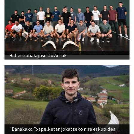
Babes zabala jaso du Ansak
"Banakako Txapelketan jokatzeko nire eskubidea