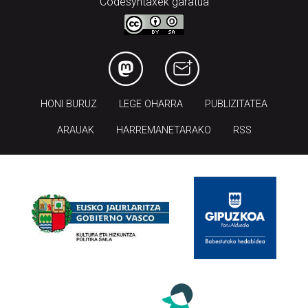
Codesyntaxek garatua
HONI BURUZ
LEGE OHARRA
PUBLIZITATEA
ARAUAK
HARREMANETARAKO
RSS