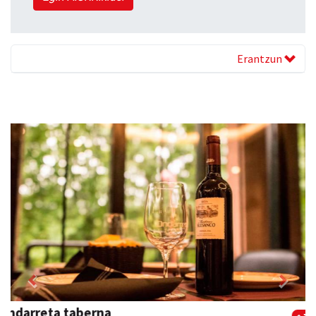
Erantzun
Previous
Next
Eizmendi ile-apaindegia