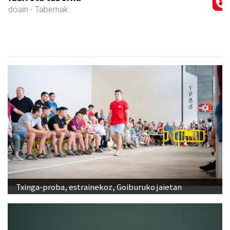
Amasa-Villabona
- Ile-apaindegiak
Txinga-proba, estrainekoz, Goiburuko jaietan