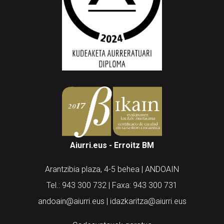
Aiurri.eus - Erroitz BM
Arantzibia plaza, 4-5 behea | ANDOAIN
Tel.: 943 300 732 | Faxa: 943 300 731
andoain@aiurri.eus | idazkaritza@aiurri.eus