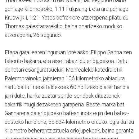
Thomas-ek 1.06 sartu dio Nibaliri, lau segundo baino
gehiago kilometroko, 1.11 Fulgsang-i, eta are gehiago
Kruswijk-i, 1.21. Yates befrak ere atzerapena pilatu du
Thomas galestarrarekiko, baina onartzeko moduko
atzerapena, 26 segundo.
Etapa garailearen inguruan lore asko. Filippo Ganna zen
faborito bakarra, eta aise irabazi du erlojupekoa. Datu
benetan esanguratsuekin, Monrealeko katedraletik
Palermorainoko jaitsieran 106 kilometroko abiadura
hartu baitu. Ineos taldekoek 60 hortzeko plater handia
jarri dute, hanka zuztar sendo-sendoak dituztenek
bakarrik mugi dezaketen garapena. Beste marka bat.
Gannarena da erlojupeko batean inoiz egin den batez-
besteko handiena, 58.834 kilometrro orduko. Egia da lau
kilometro beherantz zituela erlojupekoak, baina gorantz