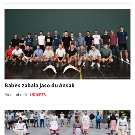
Babes zabala jaso du Ansak
Aiurri
abu 07
URNIETA