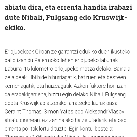
abiatu dira, eta errenta handia irabazi
dute Nibali, Fulgsang edo Kruswijk-
ekiko.
Erlojupekoak Giroan ze garrantzi edukiko duen ikusteko
balio izan du Palermoko lehen erlojupeko laburrak.
Laburra, 15 kilometro erlojupeko motza delako. Baina a
ze aldeak... Ibilbide bihurriagatik, batzuen eta besteen
kemenagatik, eta haizeagatik. Azken faktore hori izan
da erabakigarriena, bizitu egin delako Nibali, Fulgsang
edota Kruswijk abiatzerako, arratseko laurak pasa.
Geraint Thomas, Simon Yates edo Aleksandr Vlasov
abiatu direnean, ez zen halako haize ufadarik, eta oso
errenta politak lortu dituzte. Egin kontu, bestela: