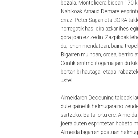
bezala. Montelicera bidean 170 ki
Nahikoak Arnaud Demare esprinte
erraz. Peter Sagan eta BORA tal
horregatik hasi dira azkar ihes eg
gora joan ez zedin. Zazpikoak leh
du, lehen mendatean, baina tropel 
Bigarren muinoan, ordea, berriro 
Contik erritmo itogarria jarri du k
bertan bi hautagai etapa irabaztek
ustel.
Almeidaren Deceuninq taldeak lau z
dute gainetik helmugaraino zeude
sartzeko. Baita lortu ere. Almeida 
joera duten esprintetan hobeto mo
Almeida bigarren postuan helmugar