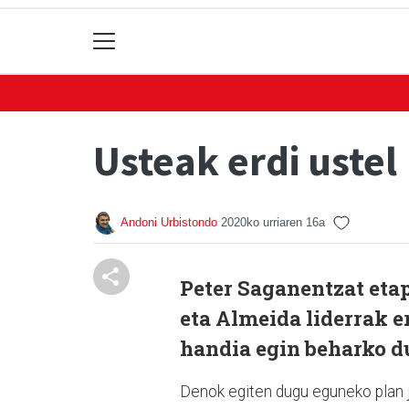
Usteak erdi ustel
Andoni Urbistondo
2020ko urriaren 16a
Peter Saganentzat eta
eta Almeida liderrak e
handia egin beharko d
Denok egiten dugu eguneko plan j