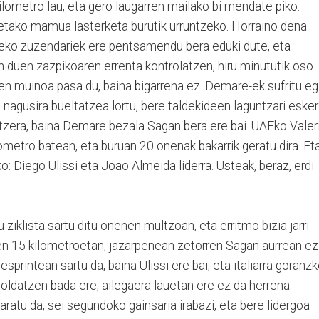
lometro lau, eta gero laugarren mailako bi mendate piko.
tako mamua lasterketa burutik urruntzeko. Horraino dena
deko zuzendariek ere pentsamendu bera eduki dute, eta
in duen zazpikoaren errenta kontrolatzen, hiru minututik oso
en muinoa pasa du, baina bigarrena ez. Demare-ek sufritu eg
nagusira bueltatzea lortu, bere taldekideen laguntzari esker
atzera, baina Demare bezala Sagan bera ere bai. UAEko Valer
ilometro batean, eta buruan 20 onenak bakarrik geratu dira. Et
o: Diego Ulissi eta Joao Almeida liderra. Usteak, beraz, erdi
iklista sartu ditu onenen multzoan, eta erritmo bizia jarri
n 15 kilometroetan, jazarpenean zetorren Sagan aurrean ez
esprintean sartu da, baina Ulissi ere bai, eta italiarra goranz
ldatzen bada ere, ailegaera lauetan ere ez da herrena.
atu da, sei segundoko gainsaria irabazi, eta bere lidergoa