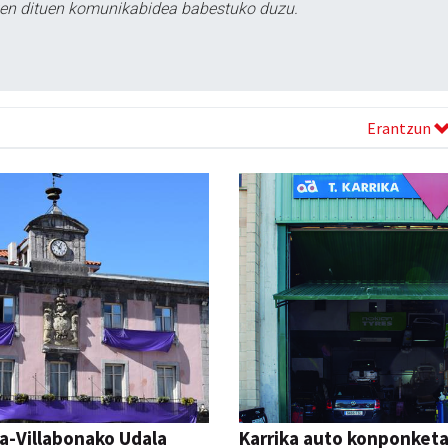
tzen dituen komunikabidea babestuko duzu.
Erantzun
a-Villabonako Udala
Karrika auto konponket