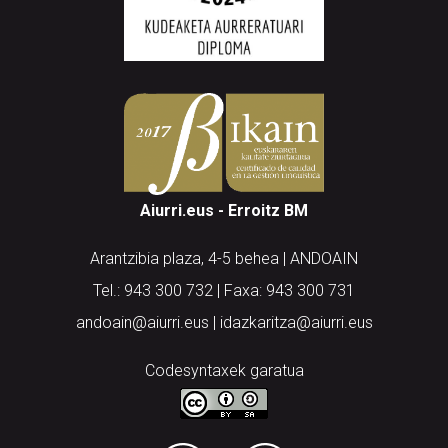
Aiurri.eus - Erroitz BM
Arantzibia plaza, 4-5 behea | ANDOAIN
Tel.: 943 300 732 | Faxa: 943 300 731
andoain@aiurri.eus | idazkaritza@aiurri.eus
Codesyntaxek garatua