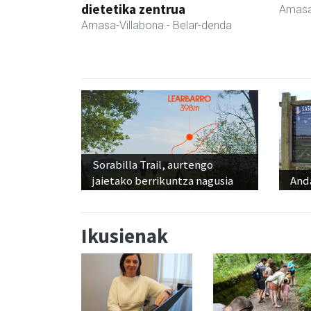
dietetika zentrua
Amasa
Amasa-Villabona
- Belar-denda
Sorabilla Trail, aurtengo
jaietako berrikuntza nagusia
And
Ikusienak