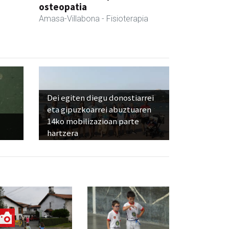
osteopatia
Amasa-Villabona
- Fisioterapia
Dei egiten diegu donostiarrei
eta gipuzkoarrei abuztuaren
14ko mobilizazioan parte
hartzera