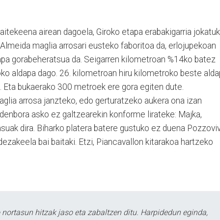
daitekeena airean dagoela, Giroko etapa erabakigarria jokatu
 Almeida maglia arrosari eusteko faboritoa da, erlojupekoan
apa gorabeheratsua da. Seigarren kilometroan %14ko batez
o aldapa dago. 26. kilometroan hiru kilometroko beste ald
 Eta bukaerako 300 metroek ere gora egiten dute.
glia arrosa janzteko, edo gerturatzeko aukera ona izan
enbora asko ez galtzearekin konforme lirateke: Majka,
asuak dira. Biharko platera batere gustuko ez duena Pozzovi
dezakeela bai baitaki. Etzi, Piancavallon kitarakoa hartzeko
.
ortasun hitzak jaso eta zabaltzen ditu. Harpidedun eginda,