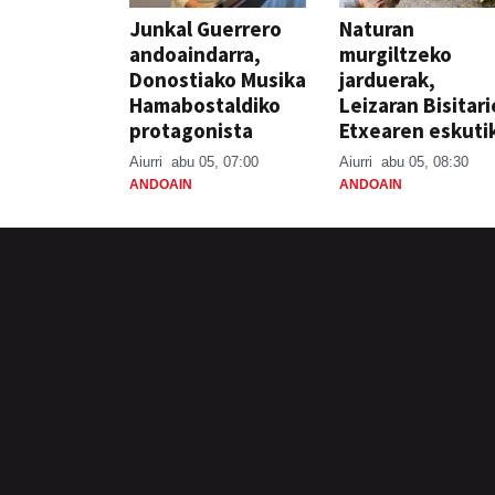
Junkal Guerrero
Naturan
andoaindarra,
murgiltzeko
Donostiako Musika
jarduerak,
Hamabostaldiko
Leizaran Bisitar
protagonista
Etxearen eskuti
Aiurri
abu 05, 07:00
Aiurri
abu 05, 08:30
ANDOAIN
ANDOAIN