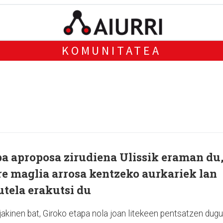
KOMUNITATEA
pa aproposa zirudiena Ulissik eraman du
re maglia arrosa kentzeko aurkariek lan
utela erakutsi du
akinen bat, Giroko etapa nola joan litekeen pentsatzen dug