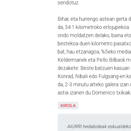
sendotuz.
Bihar, eta hurrengo astean gerta 
da, 34.1 kilometroko erlojupekoa.
ondo moldatzen delako, baina et
bestekoa duen kilometro pasatxok
bat, hau etzanagoa, %5eko media.
Keldermanek eta Pello Bilbaok ma
dezakete. Beste batzuen kasuan d
Konrad, Nibali edo Fulgsang-en k
da, 2-3 minutu arteko galera izan 
astia izanen du Domenico txikiak
KIROLA
AIURRI hedabideak eskualdeko n