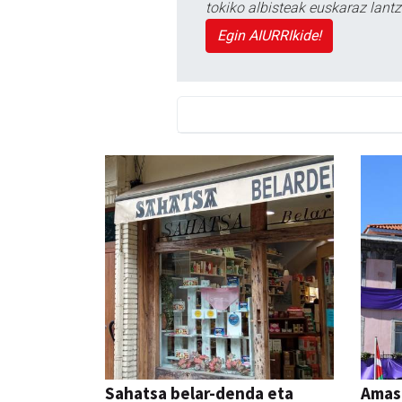
tokiko albisteak euskaraz lan
Egin AIURRIkide!
Sahatsa belar-denda eta
Amas