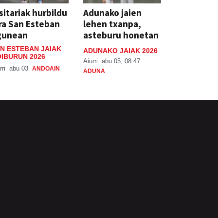
sitariak hurbildu
Adunako jaien
ra San Esteban
lehen txanpa,
gunean
asteburu honetan
N ESTEBAN JAIAK
ADUNAKO JAIAK 2026
IBURUN 2026
Aiurri
abu 05, 08:47
rri
abu 03
ANDOAIN
ADUNA