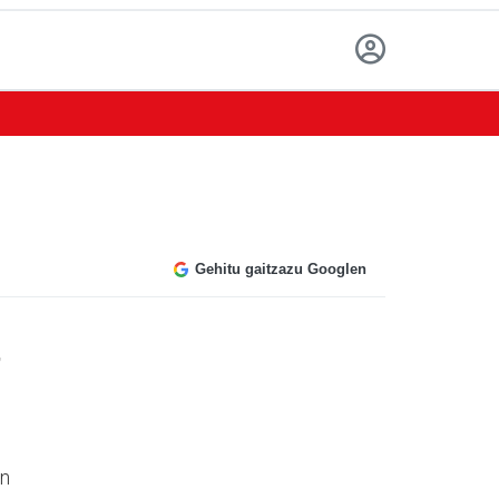
Gehitu gaitzazu Googlen
,
un