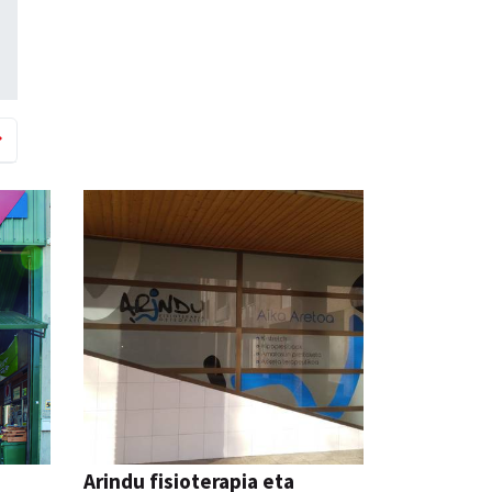
a
Arindu fisioterapia eta