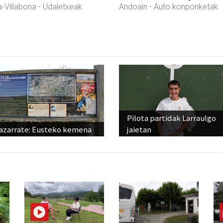
-Villabona
- Udaletxeak
Andoain
- Auto konponketak
Pilota partidak Larraulgo
azarrate: Eusteko kemena
jaietan