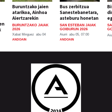
Buruntzako jaien
Bus zerbitzua
Bi
atarikoa, Ainhoa
Sanestebanetara,
di
Aiertzarekin
asteburu honetan
e
ien
BURUNTZAKO JAIAK
SAN ESTEBAN JAIAK
SA
k
2026
GOIBURUN 2026
GO
Xabat Minguez
abu 04
Aiurri
abu 05, 07:00
Aiu
ANDOAIN
ANDOAIN