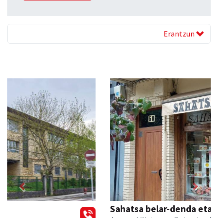
Erantzun
Previous
Next
Sahatsa belar-denda eta dietetika zentrua