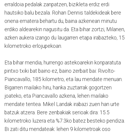
erraldoia pedalak zanpatzen, bizikleta erdiz erdi
hautsiko balu bezala. Rohan Dennis taldekideak bere
onena ematera behartu du, baina azkenean minutu
erdiko aldearekin nagusitu da. Eta bihar zortzi, Milanen,
azken aukera izango du laugarren etapa irabazteko, 15
kilometroko erlojupekoan.
Eta bihar mendia, hurrengo astekoarekin konparatuta
pintxo txiki bat baino ez, baino zerbait bai: Rivolto-
Piancavallo, 185 kilometro, eta lau mendate menuan.
Bigarren mailako hiru, hanka zuztarrak gogortzen
joateko, eta Piancavallo azkena, lehen mailako
mendate tentea. Mikel Landak irabazi zuen han urte
batzuk atzera. Bere zenbakiak serioak dira: 15.5
kilometroko luzera eta %7.3ko batez besteko pendiza.
Bi zati ditu mendateak: lehen 9 kilometroak oso