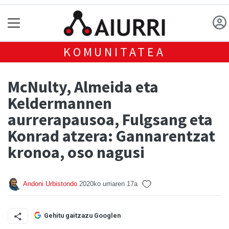
KOMUNITATEA
McNulty, Almeida eta
Keldermannen
aurrerapausoa, Fulgsang eta
Konrad atzera: Gannarentzat
kronoa, oso nagusi
Andoni Urbistondo
2020ko urriaren 17a
Gehitu gaitzazu Googlen