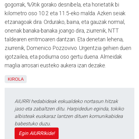
gogorrak, %9tik gorako desnibela, eta horietatik bi
kilometro oso 10.2 eta 11.5-eko malda. Azken seiak
etzanagoak dira. Ordurako, baina, eta gauzak normal,
onenak banaka-banaka joango dira, ziurrenik, NTT
taldearen erritmoaren dantzan. Eta denetan lehena,
ziurrenik, Domenico Pozzovivo. Urgentzia gehien duen
igotzailea, eta podiuma oso gertu duena. Almeidak
maglia arrosari eusteko aukera izan dezake.
KIROLA
AIURRI hedabideak eskualdeko nortasun hitzak
jaso eta zabaltzen ditu. Harpidedun eginda, tokiko
albisteak euskaraz lantzen dituen komunikabidea
babestuko duzu.
Egin AIURRIkide!