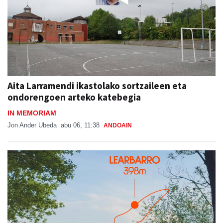
Aita Larramendi ikastolako sortzaileen eta
ondorengoen arteko katebegia
IN MEMORIAM
Jon Ander Ubeda
abu 06, 11:38
ANDOAIN