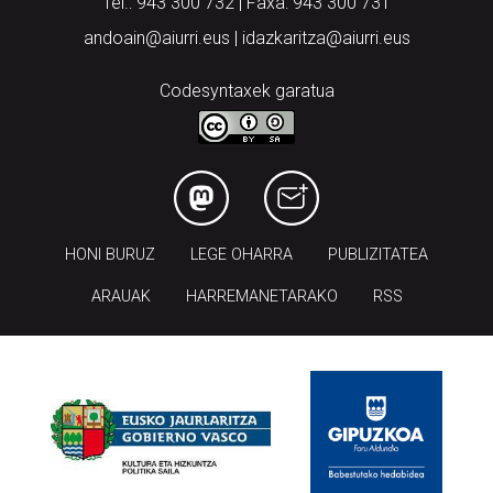
Tel.: 943 300 732 | Faxa: 943 300 731
andoain@aiurri.eus | idazkaritza@aiurri.eus
Codesyntaxek garatua
HONI BURUZ
LEGE OHARRA
PUBLIZITATEA
ARAUAK
HARREMANETARAKO
RSS