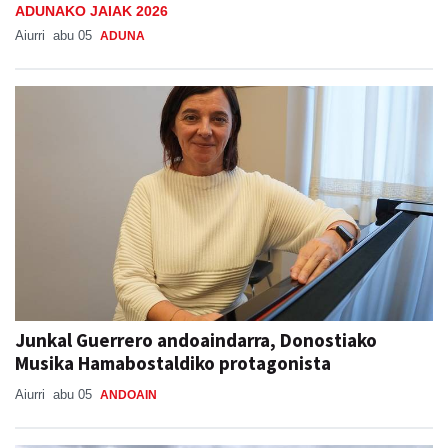
ADUNAKO JAIAK 2026
Aiurri
abu 05
ADUNA
Junkal Guerrero andoaindarra, Donostiako
Musika Hamabostaldiko protagonista
Aiurri
abu 05
ANDOAIN