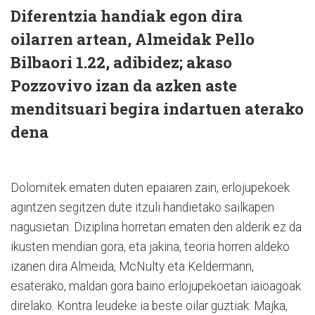
Diferentzia handiak egon dira
oilarren artean, Almeidak Pello
Bilbaori 1.22, adibidez; akaso
Pozzovivo izan da azken aste
menditsuari begira indartuen aterako
dena
Dolomitek ematen duten epaiaren zain, erlojupekoek
agintzen segitzen dute itzuli handietako sailkapen
nagusietan. Diziplina horretan ematen den alderik ez da
ikusten mendian gora, eta jakina, teoria horren aldeko
izanen dira Almeida, McNulty eta Keldermann,
esaterako, maldan gora baino erlojupekoetan iaioagoak
direlako. Kontra leudeke ia beste oilar guztiak: Majka,