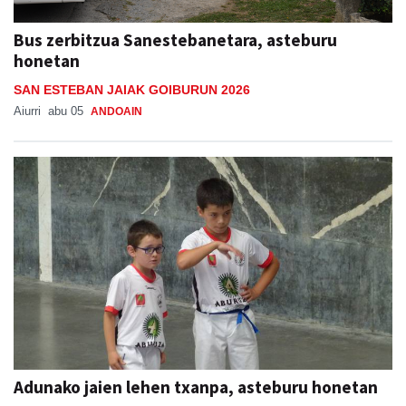
Bus zerbitzua Sanestebanetara, asteburu
honetan
SAN ESTEBAN JAIAK GOIBURUN 2026
Aiurri
abu 05
ANDOAIN
Adunako jaien lehen txanpa, asteburu honetan