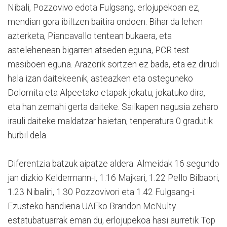
Nibali, Pozzovivo edota Fulgsang, erlojupekoan ez,
mendian gora ibiltzen baitira ondoen. Bihar da lehen
azterketa, Piancavallo tentean bukaera, eta
astelehenean bigarren atseden eguna, PCR test
masiboen eguna. Arazorik sortzen ez bada, eta ez dirudi
hala izan daitekeenik, asteazken eta osteguneko
Dolomita eta Alpeetako etapak jokatu, jokatuko dira,
eta han zernahi gerta daiteke. Sailkapen nagusia zeharo
irauli daiteke maldatzar haietan, tenperatura 0 gradutik
hurbil dela.
Diferentzia batzuk aipatze aldera. Almeidak 16 segundo
jan dizkio Keldermann-i, 1.16 Majkari, 1.22 Pello Bilbaori,
1.23 Nibaliri, 1.30 Pozzovivori eta 1.42 Fulgsang-i.
Ezusteko handiena UAEko Brandon McNulty
estatubatuarrak eman du, erlojupekoa hasi aurretik Top