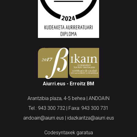
Aiurri.eus - Erroitz BM
Arantzibia plaza, 4-5 behea | ANDOAIN
Tel.: 943 300 732 | Faxa: 943 300 731
andoain@aiurri.eus | idazkaritza@aiurri.eus
Codesyntaxek garatua