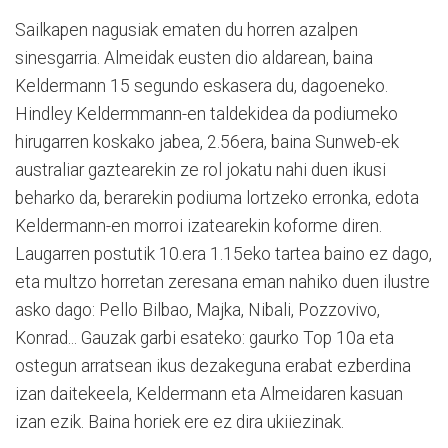
Sailkapen nagusiak ematen du horren azalpen
sinesgarria. Almeidak eusten dio aldarean, baina
Keldermann 15 segundo eskasera du, dagoeneko.
Hindley Keldermmann-en taldekidea da podiumeko
hirugarren koskako jabea, 2.56era, baina Sunweb-ek
australiar gaztearekin ze rol jokatu nahi duen ikusi
beharko da, berarekin podiuma lortzeko erronka, edota
Keldermann-en morroi izatearekin koforme diren.
Laugarren postutik 10.era 1.15eko tartea baino ez dago,
eta multzo horretan zeresana eman nahiko duen ilustre
asko dago: Pello Bilbao, Majka, Nibali, Pozzovivo,
Konrad... Gauzak garbi esateko: gaurko Top 10a eta
ostegun arratsean ikus dezakeguna erabat ezberdina
izan daitekeela, Keldermann eta Almeidaren kasuan
izan ezik. Baina horiek ere ez dira ukiiezinak.