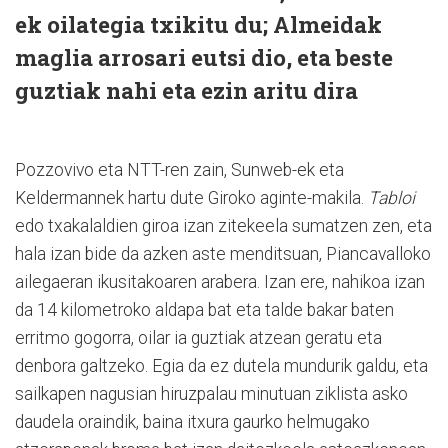
ek oilategia txikitu du; Almeidak
maglia arrosari eutsi dio, eta beste
guztiak nahi eta ezin aritu dira
Pozzovivo eta NTT-ren zain, Sunweb-ek eta
Keldermannek hartu dute Giroko aginte-makila.
Tabloi
edo txakalaldien giroa izan zitekeela sumatzen zen, eta
hala izan bide da azken aste menditsuan, Piancavalloko
ailegaeran ikusitakoaren arabera. Izan ere, nahikoa izan
da 14 kilometroko aldapa bat eta talde bakar baten
erritmo gogorra, oilar ia guztiak atzean geratu eta
denbora galtzeko. Egia da ez dutela mundurik galdu, eta
sailkapen nagusian hiruzpalau minutuan ziklista asko
daudela oraindik, baina itxura gaurko helmugako