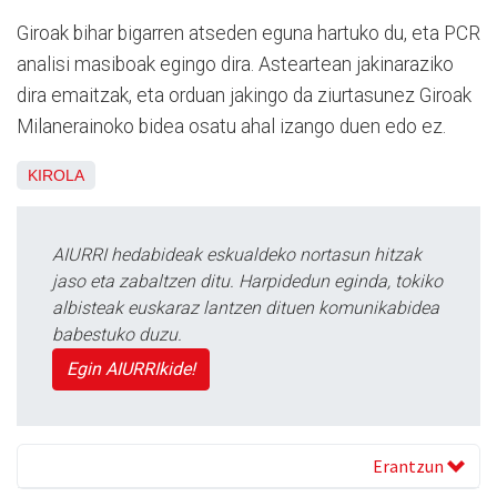
Giroak bihar bigarren atseden eguna hartuko du, eta PCR
analisi masiboak egingo dira. Asteartean jakinaraziko
dira emaitzak, eta orduan jakingo da ziurtasunez Giroak
Milanerainoko bidea osatu ahal izango duen edo ez.
KIROLA
AIURRI hedabideak eskualdeko nortasun hitzak
jaso eta zabaltzen ditu. Harpidedun eginda, tokiko
albisteak euskaraz lantzen dituen komunikabidea
babestuko duzu.
Egin AIURRIkide!
Erantzun