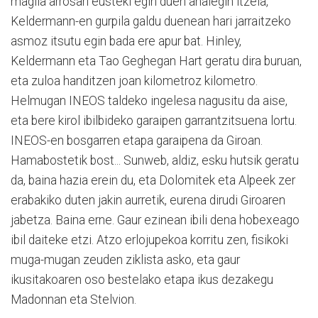
maglia arrosari eusteki egin duen ahalegin itzela,
Keldermann-en gurpila galdu duenean hari jarraitzeko
asmoz itsutu egin bada ere apur bat. Hinley,
Keldermann eta Tao Geghegan Hart geratu dira buruan,
eta zuloa handitzen joan kilometroz kilometro.
Helmugan INEOS taldeko ingelesa nagusitu da aise,
eta bere kirol ibilbideko garaipen garrantzitsuena lortu.
INEOS-en bosgarren etapa garaipena da Giroan.
Hamabostetik bost... Sunweb, aldiz, esku hutsik geratu
da, baina hazia erein du, eta Dolomitek eta Alpeek zer
erabakiko duten jakin aurretik, eurena dirudi Giroaren
jabetza. Baina erne. Gaur ezinean ibili dena hobexeago
ibil daiteke etzi. Atzo erlojupekoa korritu zen, fisikoki
muga-mugan zeuden ziklista asko, eta gaur
ikusitakoaren oso bestelako etapa ikus dezakegu
Madonnan eta Stelvion.