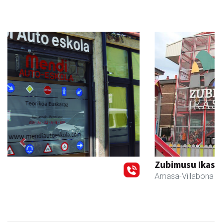
Previous
Next
Zubimusu Ikastola
Amasa-Villabona
- Hezkuntza