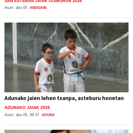
SAN ESTEBAN JAIAK GOIBURUN 2026
Aiurri
abu 05
ANDOAIN
Adunako jaien lehen txanpa, asteburu honetan
ADUNAKO JAIAK 2026
Aiurri
abu 05, 08:47
ADUNA