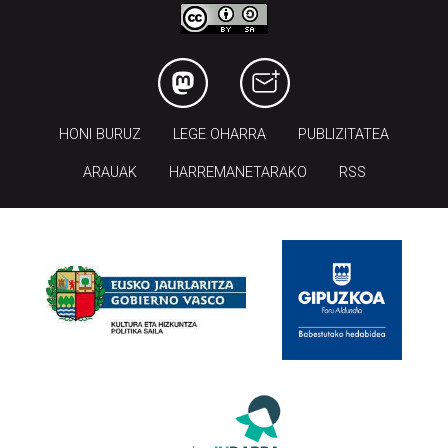
HONI BURUZ
LEGE OHARRA
PUBLIZITATEA
ARAUAK
HARREMANETARAKO
RSS