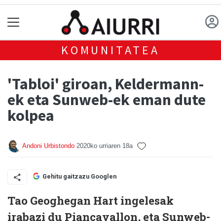
KOMUNITATEA
'Tabloi' giroan, Keldermann-
ek eta Sunweb-ek eman dute
kolpea
Andoni Urbistondo
2020ko urriaren 18a
Gehitu gaitzazu Googlen
Tao Geoghegan Hart ingelesak
irabazi du Piancavallon, eta Sunweb-