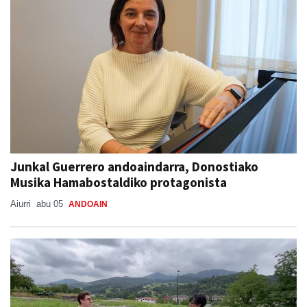
Junkal Guerrero andoaindarra, Donostiako
Musika Hamabostaldiko protagonista
Aiurri
abu 05
ANDOAIN