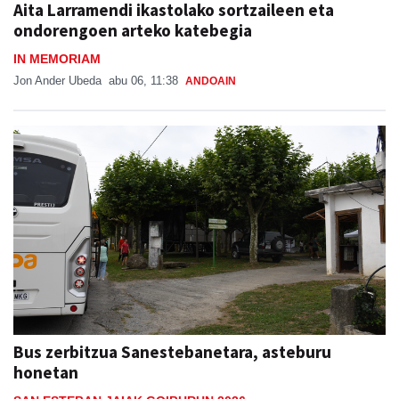
Aita Larramendi ikastolako sortzaileen eta
ondorengoen arteko katebegia
IN MEMORIAM
Jon Ander Ubeda
abu 06, 11:38
ANDOAIN
Bus zerbitzua Sanestebanetara, asteburu
honetan