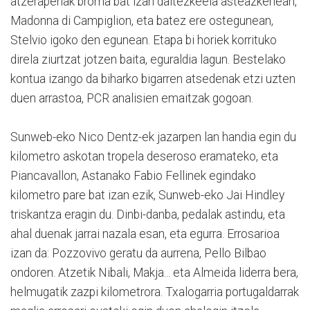
atzerapenak broma bat izan daitezkeela asteazkenean,
Madonna di Campiglion, eta batez ere ostegunean,
Stelvio igoko den egunean. Etapa bi horiek korrituko
direla ziurtzat jotzen baita, eguraldia lagun. Bestelako
kontua izango da biharko bigarren atsedenak etzi uzten
duen arrastoa, PCR analisien emaitzak gogoan.
Sunweb-eko Nico Dentz-ek jazarpen lan handia egin du
kilometro askotan tropela deseroso eramateko, eta
Piancavallon, Astanako Fabio Fellinek egindako
kilometro pare bat izan ezik, Sunweb-eko Jai Hindley
triskantza eragin du. Dinbi-danba, pedalak astindu, eta
ahal duenak jarrai nazala esan, eta egurra. Errosarioa
izan da: Pozzovivo geratu da aurrena, Pello Bilbao
ondoren. Atzetik Nibali, Makja... eta Almeida liderra bera,
helmugatik zazpi kilometrora. Txalogarria portugaldarrak