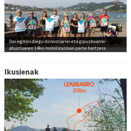
Dei egiten diegu donostiarrei eta gipuzkoarrei
abuztuaren 14ko mobilizazioan parte hartzera
Ikusienak