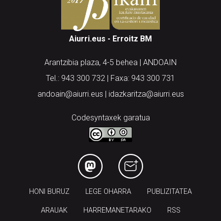
Aiurri.eus - Erroitz BM
Arantzibia plaza, 4-5 behea | ANDOAIN
Tel.: 943 300 732 | Faxa: 943 300 731
andoain@aiurri.eus | idazkaritza@aiurri.eus
Codesyntaxek garatua
HONI BURUZ
LEGE OHARRA
PUBLIZITATEA
ARAUAK
HARREMANETARAKO
RSS