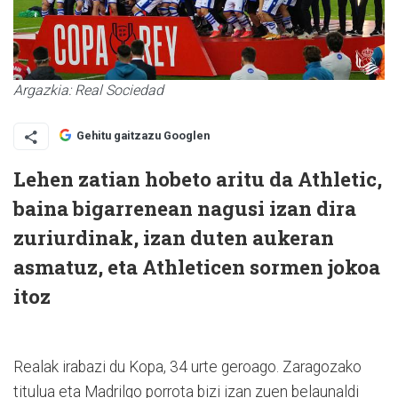
Argazkia: Real Sociedad
Gehitu gaitzazu Googlen
Lehen zatian hobeto aritu da Athletic,
baina bigarrenean nagusi izan dira
zuriurdinak, izan duten aukeran
asmatuz, eta Athleticen sormen jokoa
itoz
Realak irabazi du Kopa, 34 urte geroago. Zaragozako
titulua eta Madrilgo porrota bizi izan zuen belaunaldi