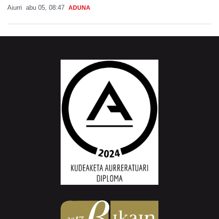
Aiurri
abu 05, 08:47
ADUNA