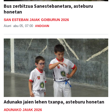
Bus zerbitzua Sanestebanetara, asteburu
honetan
SAN ESTEBAN JAIAK GOIBURUN 2026
Aiurri
abu 05, 07:00
ANDOAIN
Adunako jaien lehen txanpa, asteburu honetan
ADUNAKO JAIAK 2026