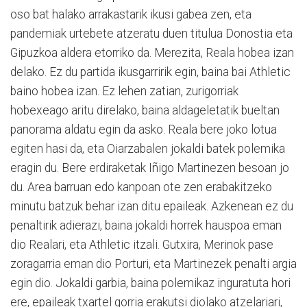
oso bat halako arrakastarik ikusi gabea zen, eta
pandemiak urtebete atzeratu duen titulua Donostia eta
Gipuzkoa aldera etorriko da. Merezita, Reala hobea izan
delako. Ez du partida ikusgarririk egin, baina bai Athletic
baino hobea izan. Ez lehen zatian, zurigorriak
hobexeago aritu direlako, baina aldageletatik bueltan
panorama aldatu egin da asko. Reala bere joko lotua
egiten hasi da, eta Oiarzabalen jokaldi batek polemika
eragin du. Bere erdiraketak Iñigo Martinezen besoan jo
du. Area barruan edo kanpoan ote zen erabakitzeko
minutu batzuk behar izan ditu epaileak. Azkenean ez du
penaltirik adierazi, baina jokaldi horrek hauspoa eman
dio Realari, eta Athletic itzali. Gutxira, Merinok pase
zoragarria eman dio Porturi, eta Martinezek penalti argia
egin dio. Jokaldi garbia, baina polemikaz inguratuta hori
ere, epaileak txartel gorria erakutsi diolako atzelariari,