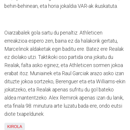
behin-behinean, eta horia jokaldia VAR-ak ikuskatuta.
Oiarzabalek gola sartu du penaltiz. Athleticen
erreakzioa espero zen, baina ez da halakorik gertatu,
Marcelinok aldaketak egin baditu ere. Batez ere Realak
ez diolako utzi. Taktikoki oso partida ona jokatu du
Realak, falta asko eginez, eta Athleticen sormen jokoa
erabat itoz. Muniainek eta Raul Garciak arazo asko izan
dituzte jokoa sortzeko, Berenguer eta eta Williams-ekin
jokatzeko, eta Realak apenas sufritu du gol bateko
aldea mantentzeko. Alex Remirok apenas izan du lanik,
eta finala 98. minutura arte luzatu bada ere, ondo eutsi
diote txapeldunek.
KIROLA