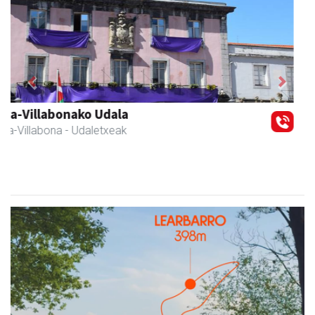
Previous
Next
Francisco Mendikute
Andoain
- Harategiak