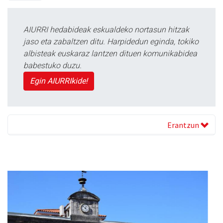
AIURRI hedabideak eskualdeko nortasun hitzak
jaso eta zabaltzen ditu. Harpidedun eginda, tokiko
albisteak euskaraz lantzen dituen komunikabidea
babestuko duzu.
Egin AIURRIkide!
Erantzun