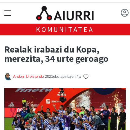
KOMUNITATEA
Realak irabazi du Kopa,
merezita, 34 urte geroago
Andoni Urbistondo
2021eko apirilaren 4a