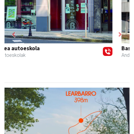
Previous
Next
Bastero Kulturgunea
Andoain
- Kulturguneak