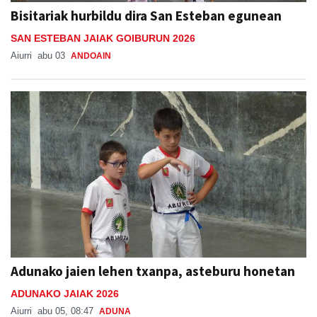
Bisitariak hurbildu dira San Esteban egunean
SAN ESTEBAN JAIAK GOIBURUN 2026
Aiurri
abu 03
ANDOAIN
Adunako jaien lehen txanpa, asteburu honetan
ADUNAKO JAIAK 2026
Aiurri
abu 05, 08:47
ADUNA