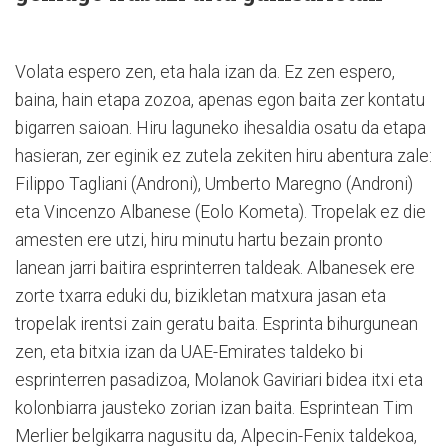
Volata espero zen, eta hala izan da. Ez zen espero,
baina, hain etapa zozoa, apenas egon baita zer kontatu
bigarren saioan. Hiru laguneko ihesaldia osatu da etapa
hasieran, zer eginik ez zutela zekiten hiru abentura zale:
Filippo Tagliani (Androni), Umberto Maregno (Androni)
eta Vincenzo Albanese (Eolo Kometa). Tropelak ez die
amesten ere utzi, hiru minutu hartu bezain pronto
lanean jarri baitira esprinterren taldeak. Albanesek ere
zorte txarra eduki du, bizikletan matxura jasan eta
tropelak irentsi zain geratu baita. Esprinta bihurgunean
zen, eta bitxia izan da UAE-Emirates taldeko bi
esprinterren pasadizoa, Molanok Gaviriari bidea itxi eta
kolonbiarra jausteko zorian izan baita. Esprintean Tim
Merlier belgikarra nagusitu da, Alpecin-Fenix taldekoa,