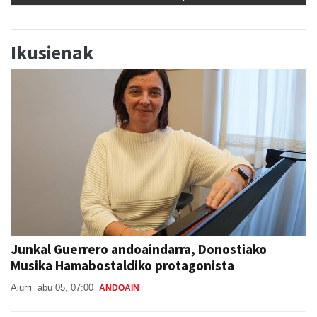
Ikusienak
Junkal Guerrero andoaindarra, Donostiako
Musika Hamabostaldiko protagonista
Aiurri
abu 05, 07:00
ANDOAIN