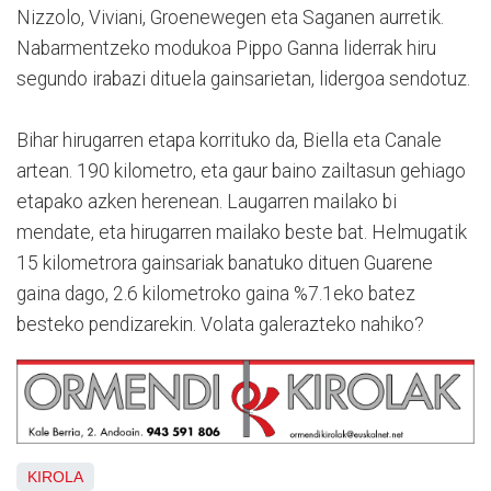
Nizzolo, Viviani, Groenewegen eta Saganen aurretik.
Nabarmentzeko modukoa Pippo Ganna liderrak hiru
segundo irabazi dituela gainsarietan, lidergoa sendotuz.
Bihar hirugarren etapa korrituko da, Biella eta Canale
artean. 190 kilometro, eta gaur baino zailtasun gehiago
etapako azken herenean. Laugarren mailako bi
mendate, eta hirugarren mailako beste bat. Helmugatik
15 kilometrora gainsariak banatuko dituen Guarene
gaina dago, 2.6 kilometroko gaina %7.1eko batez
besteko pendizarekin. Volata galerazteko nahiko?
KIROLA