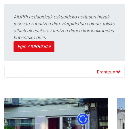
AIURRI hedabideak eskualdeko nortasun hitzak
jaso eta zabaltzen ditu. Harpidedun eginda, tokiko
albisteak euskaraz lantzen dituen komunikabidea
babestuko duzu.
Egin AIURRIkide!
Erantzun