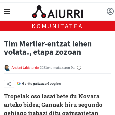
KOMUNITATEA
Tim Merlier-entzat lehen
volata., etapa zozoan
Andoni Urbistondo
2021eko maiatzaren 9a
Gehitu gaitzazu Googlen
Tropelak oso lasai bete du Novara
arteko bidea; Gannak hiru segundo
gehiago irabazi ditu gainsarietan