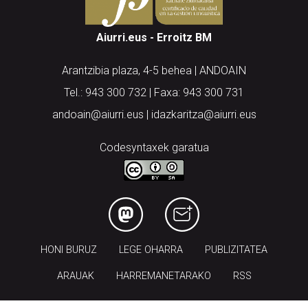
Aiurri.eus - Erroitz BM
Arantzibia plaza, 4-5 behea | ANDOAIN
Tel.: 943 300 732 | Faxa: 943 300 731
andoain@aiurri.eus | idazkaritza@aiurri.eus
Codesyntaxek garatua
HONI BURUZ
LEGE OHARRA
PUBLIZITATEA
ARAUAK
HARREMANETARAKO
RSS