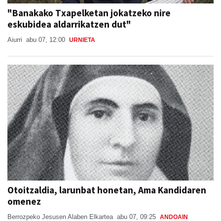
"Banakako Txapelketan jokatzeko nire
eskubidea aldarrikatzen dut"
Aiurri
abu 07, 12:00
URNIETA
Otoitzaldia, larunbat honetan, Ama Kandidaren
omenez
Berrozpeko Jesusen Alaben Elkartea
abu 07, 09:25
ANDOAIN