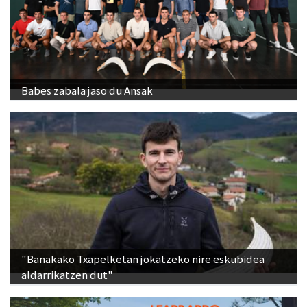
Babes zabala jaso du Ansak
"Banakako Txapelketan jokatzeko nire eskubidea
aldarrikatzen dut"