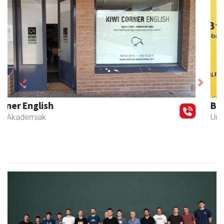
Previous
Next
Barn trasteleku eta biltegi txikien alokairua
Urnieta
- Trastelekuak