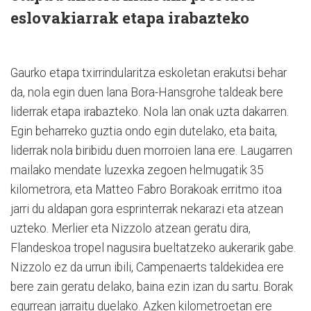
eslovakiarrak etapa irabazteko
Gaurko etapa txirrindularitza eskoletan erakutsi behar
da, nola egin duen lana Bora-Hansgrohe taldeak bere
liderrak etapa irabazteko. Nola lan onak uzta dakarren.
Egin beharreko guztia ondo egin dutelako, eta baita,
liderrak nola biribidu duen morroien lana ere. Laugarren
mailako mendate luzexka zegoen helmugatik 35
kilometrora, eta Matteo Fabro Borakoak erritmo itoa
jarri du aldapan gora esprinterrak nekarazi eta atzean
uzteko. Merlier eta Nizzolo atzean geratu dira,
Flandeskoa tropel nagusira bueltatzeko aukerarik gabe.
Nizzolo ez da urrun ibili, Campenaerts taldekidea ere
bere zain geratu delako, baina ezin izan du sartu. Borak
egurrean jarraitu duelako. Azken kilometroetan ere