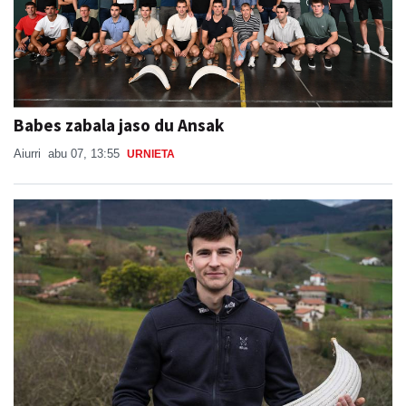
Babes zabala jaso du Ansak
Aiurri
abu 07, 13:55
URNIETA