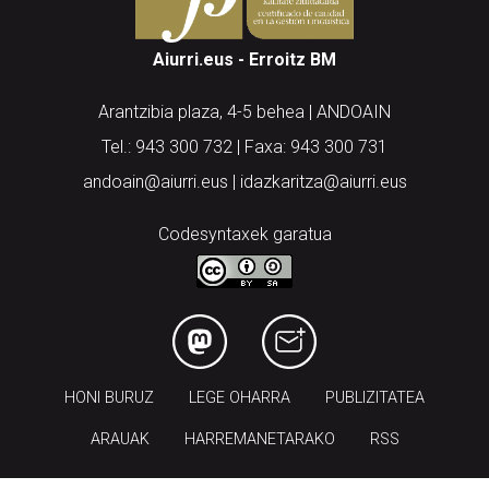
Aiurri.eus - Erroitz BM
Arantzibia plaza, 4-5 behea | ANDOAIN
Tel.: 943 300 732 | Faxa: 943 300 731
andoain@aiurri.eus | idazkaritza@aiurri.eus
Codesyntaxek garatua
HONI BURUZ
LEGE OHARRA
PUBLIZITATEA
ARAUAK
HARREMANETARAKO
RSS