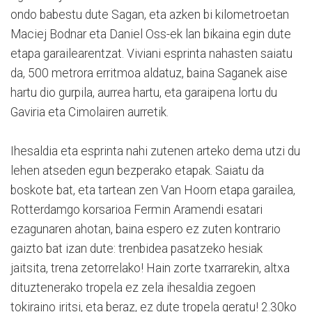
ondo babestu dute Sagan, eta azken bi kilometroetan
Maciej Bodnar eta Daniel Oss-ek lan bikaina egin dute
etapa garailearentzat. Viviani esprinta nahasten saiatu
da, 500 metrora erritmoa aldatuz, baina Saganek aise
hartu dio gurpila, aurrea hartu, eta garaipena lortu du
Gaviria eta Cimolairen aurretik.
Ihesaldia eta esprinta nahi zutenen arteko dema utzi du
lehen atseden egun bezperako etapak. Saiatu da
boskote bat, eta tartean zen Van Hoorn etapa garailea,
Rotterdamgo korsarioa Fermin Aramendi esatari
ezagunaren ahotan, baina espero ez zuten kontrario
gaizto bat izan dute: trenbidea pasatzeko hesiak
jaitsita, trena zetorrelako! Hain zorte txarrarekin, altxa
dituztenerako tropela ez zela ihesaldia zegoen
tokiraino iritsi, eta beraz, ez dute tropela geratu! 2.30ko