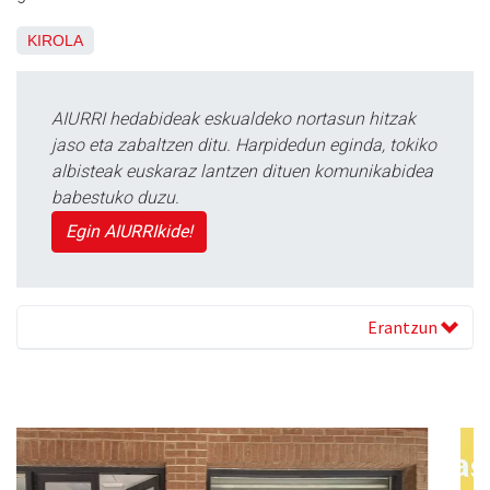
KIROLA
AIURRI hedabideak eskualdeko nortasun hitzak
jaso eta zabaltzen ditu. Harpidedun eginda, tokiko
albisteak euskaraz lantzen dituen komunikabidea
babestuko duzu.
Egin AIURRIkide!
Erantzun