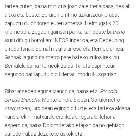
tartea zuten, baina minutua joan zaie trena pasa, hesiak
altxa eta beste. Boraren erritmo azkartzeak erabat
zapuztu du ondoren euren ametsa. Helmugatik 20
kilometrora zegoen gainsari pankartan beste bi
treno
ikusi ditugu borrokan: INEOS inperioa, eta Deceuninq
erreboltariak. Bernal maglia arrosa eta Remco umea.
Gannak lagunduta metro pare bateko zuloa ireki du
Bernalek, baina Remcok zuloa itxi eta esprintean
segundo bat lapurtu dio liderrari, modu ikusgarrian.
Bihar atseden eguna izango da, baina etzi
Piccola
Strade Bianche
, Montelcinora bidean. 35 kilometro
sterrato
-an, lurbidean egingo dituzte, eta tarteka aldapa
handiarekin: matxurak, erorikoak... eguraldi lehorra
espero da, baina Dolomitetako etapan baino gehiago
gal edo irabaz dezakete askok etzi.