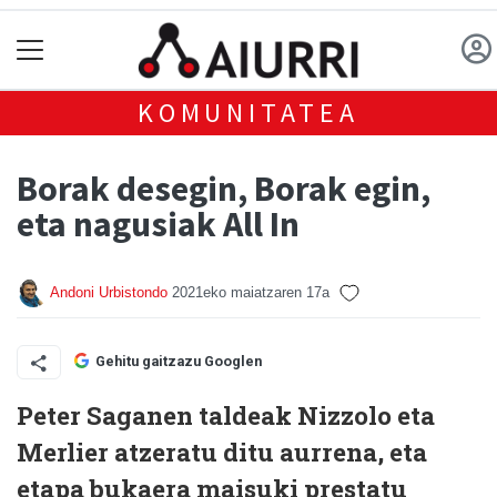
KOMUNITATEA
Borak desegin, Borak egin,
eta nagusiak All In
Andoni Urbistondo
2021eko maiatzaren 17a
Gehitu gaitzazu Googlen
Peter Saganen taldeak Nizzolo eta
Merlier atzeratu ditu aurrena, eta
etapa bukaera maisuki prestatu