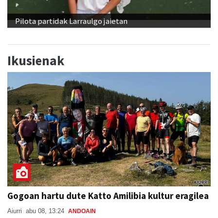
Pilota partidak Larraulgo jaietan
Ikusienak
Gogoan hartu dute Katto Amilibia kultur eragilea
Aiurri
abu 08, 13:24
ANDOAIN