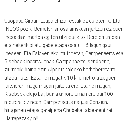
Usopasa Giroan. Etapa ehiza festak ez du etenik... Eta
INEOS pozik. Bernalen arrosa arriskuan jartzen ez duen
ihesaldiari martxa egiten utzi eta kito. Bere erritmoan
eta nekerik pilatu gabe etapa osatu. 16 lagun gaur
ihesean. Eta Esloveniako muinoetan, Campenaerts eta
Risebeek indartsuenak. Campenaerts, sendoena,
ziurrenik, baina ezin Alpecin taldeko herbeheretarra
atzean utzi. Ezta helmugatik 10 kilometrora zegoen
jaitsieran muga-mugan jaitsita ere. Eta helmugan,
Risebeek-ek jo bai, baina amore eman ere bai 100
metrora, ezinean. Campenaerts nagusi Gorizian,
hirugarren etapa garaipena Qhubeka taldearentzat.
Harrapazak / n!!!