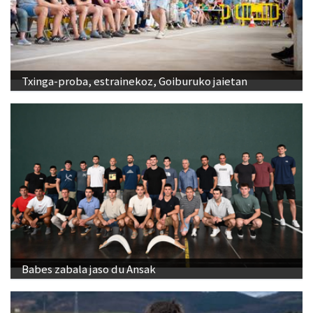
Txinga-proba, estrainekoz, Goiburuko jaietan
Babes zabala jaso du Ansak