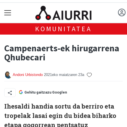
KOMUNITATEA
Campenaerts-ek hirugarrena
Qhubecari
Andoni Urbistondo
2021eko maiatzaren 23a
Gehitu gaitzazu Googlen
Ihesaldi handia sortu da berriro eta
tropelak lasai egin du bidea biharko
etapa gogorrean pentsatuz