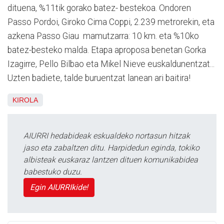
dituena, %11tik gorako batez- bestekoa. Ondoren
Passo Pordoi, Giroko Cima Coppi, 2.239 metrorekin, eta
azkena Passo Giau mamutzarra: 10 km. eta %10ko
batez-besteko malda. Etapa aproposa benetan Gorka
Izagirre, Pello Bilbao eta Mikel Nieve euskaldunentzat...
Uzten badiete, talde buruentzat lanean ari baitira!
KIROLA
AIURRI hedabideak eskualdeko nortasun hitzak
jaso eta zabaltzen ditu. Harpidedun eginda, tokiko
albisteak euskaraz lantzen dituen komunikabidea
babestuko duzu.
Egin AIURRIkide!