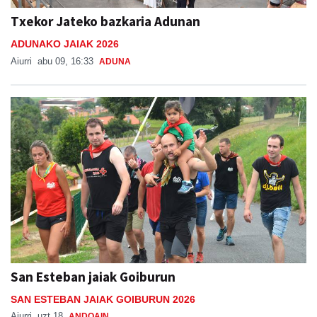
Txekor Jateko bazkaria Adunan
ADUNAKO JAIAK 2026
Aiurri
abu 09, 16:33
ADUNA
San Esteban jaiak Goiburun
SAN ESTEBAN JAIAK GOIBURUN 2026
Aiurri
uzt 18
ANDOAIN