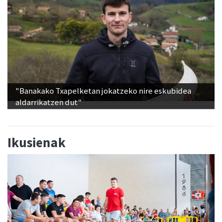
"Banakako Txapelketan jokatzeko nire eskubidea
aldarrikatzen dut"
Ikusienak