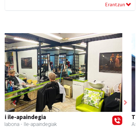
Erantzun
Previous
Next
Txortu mekanizaketa eta muntaketa
Asteasu
- Mekanizatuak