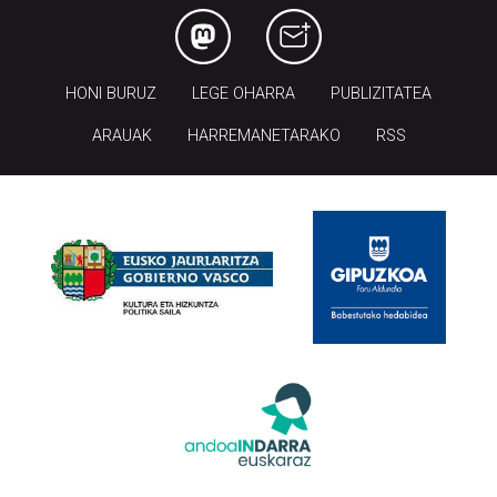
HONI BURUZ
LEGE OHARRA
PUBLIZITATEA
ARAUAK
HARREMANETARAKO
RSS