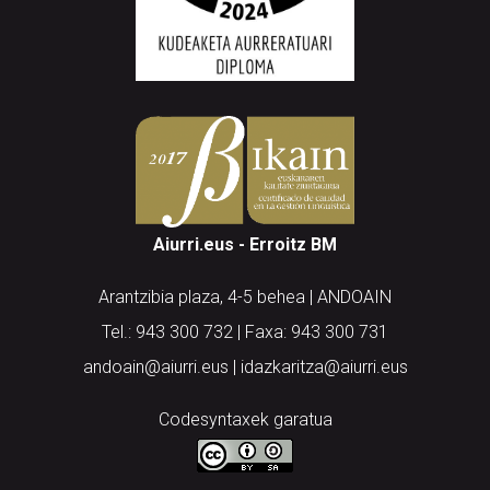
Aiurri.eus - Erroitz BM
Arantzibia plaza, 4-5 behea | ANDOAIN
Tel.: 943 300 732 | Faxa: 943 300 731
andoain@aiurri.eus | idazkaritza@aiurri.eus
Codesyntaxek garatua