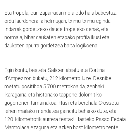
Eta tropela, euri zaparradan nola edo hala babestuz,
ordu laurdenera ia helmugan, tximu-tximu eginda.
Indarrak gordetzeko daude tropeleko denak, eta
normala, bihar daukaten etapako profila ikusi eta
daukaten apurra gordetzea baita logikoena.
Egin kontu, bestela: Salicen abiatu eta Cortina
d'Ampezzon bukatu, 212 kilometro luze. Desnibel
metatu positiboa 5.700 metrokoa da, zenbaki
ikaragarria eta historiako tappone dolomitiko
gogorrenen tamainakoa. Hasi eta berehala Crosseta
lehen mailako mendatea gainditu beharko dute, eta
120. kilometrotik aurrera festak! Hasteko Pssso Fedaia,
Marmolada ezaguna eta azken bost kilometro tente