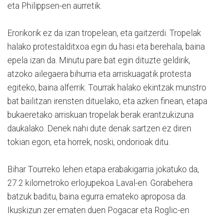
eta Philippsen-en aurretik.
Erorikorik ez da izan tropelean, eta gaitzerdi. Tropelak
halako protestalditxoa egin du hasi eta berehala, baina
epela izan da. Minutu pare bat egin dituzte geldirik,
atzoko ailegaera bihurria eta arriskuagatik protesta
egiteko, baina alferrik. Tourrak halako ekintzak munstro
bat bailitzan irensten dituelako, eta azken finean, etapa
bukaeretako arriskuan tropelak berak erantzukizuna
daukalako. Denek nahi dute denak sartzen ez diren
tokian egon, eta horrek, noski, ondorioak ditu.
Bihar Tourreko lehen etapa erabakigarria jokatuko da,
27.2 kilometroko erlojupekoa Laval-en. Gorabehera
batzuk baditu, baina egurra emateko aproposa da.
Ikuskizun zer ematen duen Pogacar eta Roglic-en