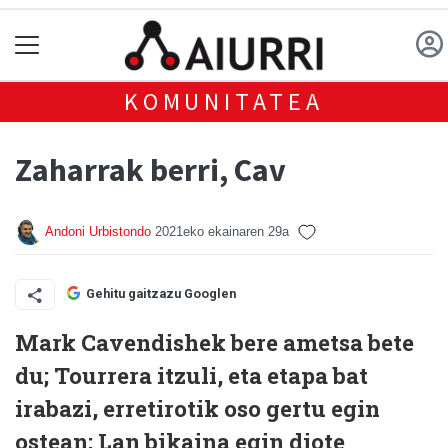
KOMUNITATEA
Zaharrak berri, Cav
Andoni Urbistondo
2021eko ekainaren 29a
Gehitu gaitzazu Googlen
Mark Cavendishek bere ametsa bete
du; Tourrera itzuli, eta etapa bat
irabazi, erretirotik oso gertu egin
ostean; Lan bikaina egin diote