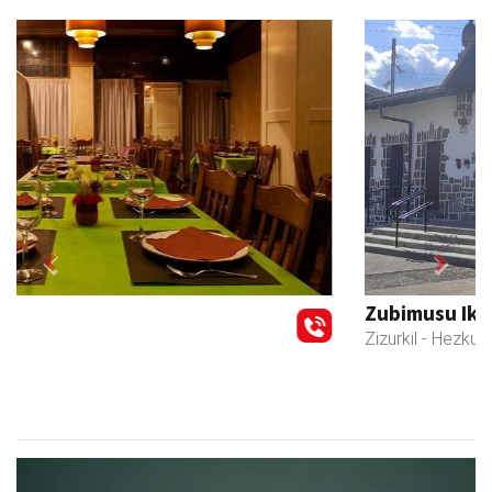
Previous
Next
Zubimusu Ikastola
Zizurkil
- Hezkuntza