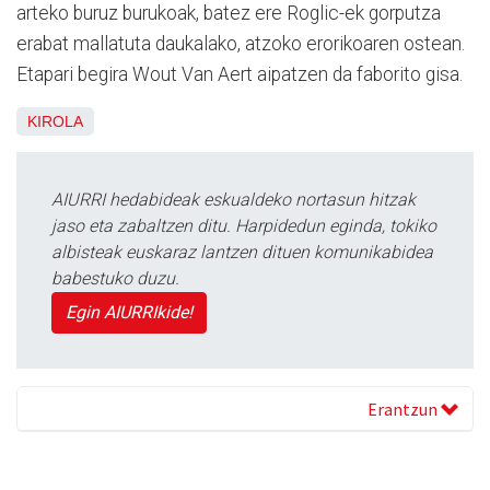
arteko buruz burukoak, batez ere Roglic-ek gorputza
erabat mallatuta daukalako, atzoko erorikoaren ostean.
Etapari begira Wout Van Aert aipatzen da faborito gisa.
KIROLA
AIURRI hedabideak eskualdeko nortasun hitzak
jaso eta zabaltzen ditu. Harpidedun eginda, tokiko
albisteak euskaraz lantzen dituen komunikabidea
babestuko duzu.
Egin AIURRIkide!
Erantzun