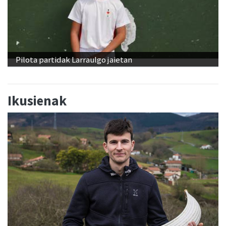
Pilota partidak Larraulgo jaietan
Ikusienak