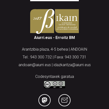
Aiurri.eus - Erroitz BM
Arantzibia plaza, 4-5 behea | ANDOAIN
Tel.: 943 300 732 | Faxa: 943 300 731
andoain@aiurri.eus | idazkaritza@aiurri.eus
Codesyntaxek garatua