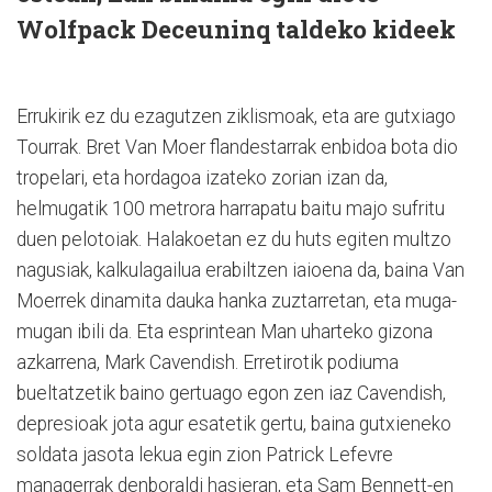
Wolfpack Deceuninq taldeko kideek
Errukirik ez du ezagutzen ziklismoak, eta are gutxiago
Tourrak. Bret Van Moer flandestarrak enbidoa bota dio
tropelari, eta hordagoa izateko zorian izan da,
helmugatik 100 metrora harrapatu baitu majo sufritu
duen pelotoiak. Halakoetan ez du huts egiten multzo
nagusiak, kalkulagailua erabiltzen iaioena da, baina Van
Moerrek dinamita dauka hanka zuztarretan, eta muga-
mugan ibili da. Eta esprintean Man uharteko gizona
azkarrena, Mark Cavendish. Erretirotik podiuma
bueltatzetik baino gertuago egon zen iaz Cavendish,
depresioak jota agur esatetik gertu, baina gutxieneko
soldata jasota lekua egin zion Patrick Lefevre
managerrak denboraldi hasieran, eta Sam Bennett-en