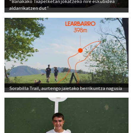
"Banakako Txapelketan jokatzeko nire eskubidea
aldarrikatzen dut"
Sorabilla Trail, aurtengo jaietako berrikuntza nagusia