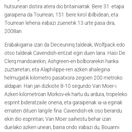
hutsuneari distira atera dio britainiarrak. Bere 31. etapa
garaipena da Tourrean, 151. bere kirol ibilbidean, eta
Tourrean lehena irabazi zuenetik 13 urte pasa dira,
2008an.
Erabakigarria izan da Deceuninq taldeak, Wolfpack edo
otso taldeak Cavendish-entzat egin duen lana. Hasi De
Clerq mandoarekin, Ashgreen-en bolborarekin hanka
zuztarretan, eta Alaphilippe-ren azken ahalegina
helmugatik kilometro pasatxora zegoen 200 metroko
aldapan. Han jan dizkiote 8-10 segundo Van Moer-i.
Azken kilometroan Morkov-ek hartu du ardura, tropeleko
esprint bideratzaile onena, eta garaipenak ia-ia eginak
ematen dituen langile fina. Cavendish-ek oso berandu
ekin dio esprintari, Van Moer saihestu behar izan
duelako azken unean, baina ondo irabazi du, Bouanni