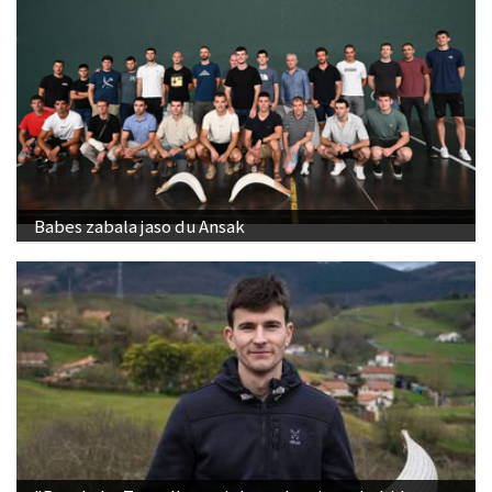
Babes zabala jaso du Ansak