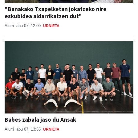
"Banakako Txapelketan jokatzeko nire
eskubidea aldarrikatzen dut"
Aiurri
abu 07, 12:00
URNIETA
Babes zabala jaso du Ansak
Aiurri
abu 07, 13:55
URNIETA