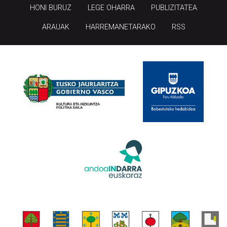
HONI BURUZ
LEGE OHARRA
PUBLIZITATEA
ARAUAK
HARREMANETARAKO
RSS