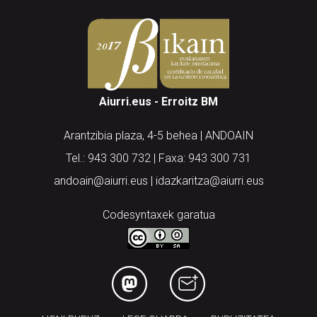
Aiurri.eus - Erroitz BM
Arantzibia plaza, 4-5 behea | ANDOAIN
Tel.: 943 300 732 | Faxa: 943 300 731
andoain@aiurri.eus | idazkaritza@aiurri.eus
Codesyntaxek garatua