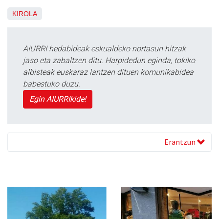
KIROLA
AIURRI hedabideak eskualdeko nortasun hitzak
jaso eta zabaltzen ditu. Harpidedun eginda, tokiko
albisteak euskaraz lantzen dituen komunikabidea
babestuko duzu.
Egin AIURRIkide!
Erantzun