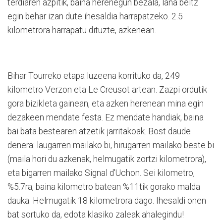
terdiaren azpitik, baina herenegun bezala, lana beltz
egin behar izan dute ihesaldia harrapatzeko. 2.5
kilometrora harrapatu dituzte, azkenean.
Bihar Tourreko etapa luzeena korrituko da, 249
kilometro Verzon eta Le Creusot artean. Zazpi ordutik
gora bizikleta gainean, eta azken herenean mina egin
dezakeen mendate festa. Ez mendate handiak, baina
bai bata bestearen atzetik jarritakoak. Bost daude
denera: laugarren mailako bi, hirugarren mailako beste bi
(maila hori du azkenak, helmugatik zortzi kilometrora),
eta bigarren mailako Signal d'Uchon. Sei kilometro,
%5.7ra, baina kilometro batean %11tik gorako malda
dauka. Helmugatik 18 kilometrora dago. Ihesaldi onen
bat sortuko da, edota klasiko zaleak ahalegindu!