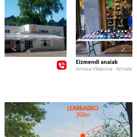
Previous
Next
Eizmendi anaiak
Amasa-Villabona
- Armategia