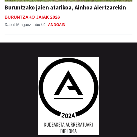
Buruntzako jaien atarikoa, Ainhoa Aiertzarekin
BURUNTZAKO JAIAK 2026
Xabat Minguez
abu 04
ANDOAIN