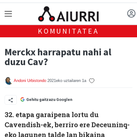
KOMUNITATEA
Merckx harrapatu nahi al
duzu Cav?
Andoni Urbistondo
2021eko uztailaren 1a
Gehitu gaitzazu Googlen
32. etapa garaipena lortu du
Cavendish-ek, berriro ere Deceuninq-
eko lagunen talde lan bikaina