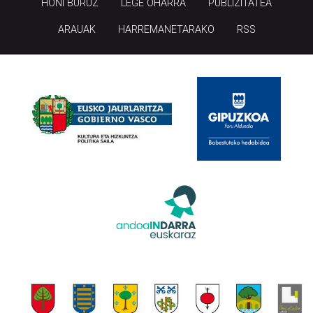
HONI BURUZ
LEGE OHARRA
PUBLIZITATEA
ARAUAK
HARREMANETARAKO
RSS