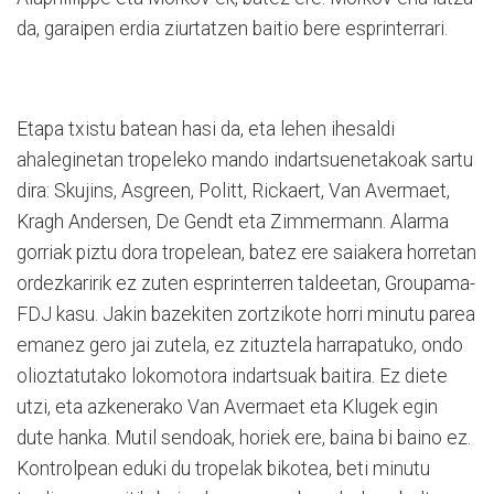
da, garaipen erdia ziurtatzen baitio bere esprinterrari.
Etapa txistu batean hasi da, eta lehen ihesaldi
ahaleginetan tropeleko mando indartsuenetakoak sartu
dira:
Skujins, Asgreen, Politt, Rickaert, Van Avermaet,
Kragh Andersen, De Gendt eta Zimmermann
. Alarma
gorriak piztu dora tropelean, batez ere saiakera horretan
ordezkaririk ez zuten esprinterren taldeetan, Groupama-
FDJ kasu. Jakin bazekiten zortzikote horri minutu parea
emanez gero jai zutela, ez zituztela harrapatuko, ondo
olioztatutako lokomotora indartsuak baitira. Ez diete
utzi, eta azkenerako Van Avermaet eta Klugek egin
dute hanka. Mutil sendoak, horiek ere, baina bi baino ez.
Kontrolpean eduki du tropelak bikotea, beti minutu