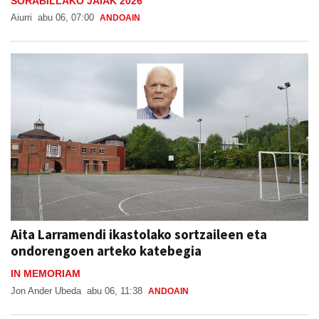
SORABILLAKO JAIAK 2026
Aiurri
abu 06, 07:00
ANDOAIN
Aita Larramendi ikastolako sortzaileen eta
ondorengoen arteko katebegia
IN MEMORIAM
Jon Ander Ubeda
abu 06, 11:38
ANDOAIN