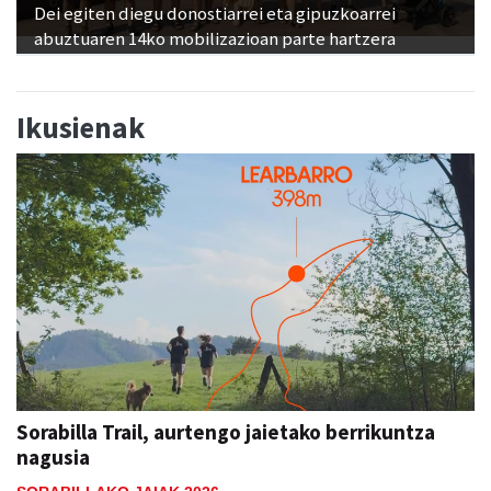
Dei egiten diegu donostiarrei eta gipuzkoarrei
abuztuaren 14ko mobilizazioan parte hartzera
Ikusienak
Sorabilla Trail, aurtengo jaietako berrikuntza
nagusia