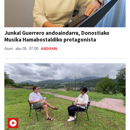
Junkal Guerrero andoaindarra, Donostiako
Musika Hamabostaldiko protagonista
Aiurri
abu 05, 07:00
ANDOAIN