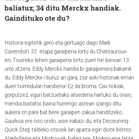
baliatuz; 34 ditu Merckx handiak.
Gaindituko ote du?
Historia egitetik gero eta gertuago dago Mark
Cavendish. 32. etapa garaipena lortu du Chateauroux-
en, Tourreko lehen garaipena lortu zuen hiri berean 13
urte atzera. Eddy Merckx handia bi garaipenera bakarrik
du. Eddy Merckx-i buruz ari gara, ziur aski historiak eman
duen txirrindulari handiena! Ez da broma. Cav txikiak,
gorputzez, egun batzuetako atsedena hartuko du orain,
mendia baitator, baina hurrengo astean izango ditu
aukera on pare bat bere garaipen zakua handitzeko.
Gaurkoa ere oso ondo, aise irabazi du, eta Deceuninq-
Quick Step taldeko otsoek lan aparta egin diote berriro.
Alaphillippe eta Morkov-ek, batez ere. Morkov-ena latza