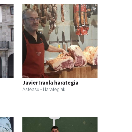
Javier Iraola harategia
Asteasu
- Harategiak