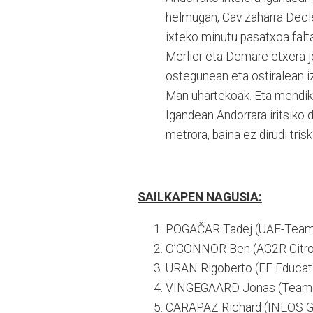
helmugan, Cav zaharra Decl
ixteko minutu pasatxoa falta 
Merlier eta Demare etxera joa
ostegunean eta ostiralean 
Man uhartekoak. Eta mendiko 
Igandean Andorrara iritsiko 
metrora, baina ez dirudi tri
SAILKAPEN NAGUSIA:
POGAČAR Tadej (UAE-Team 
O’CONNOR Ben (AG2R Citro
URAN Rigoberto (EF Educat
VINGEGAARD Jonas (Team 
CARAPAZ Richard (INEOS Gr