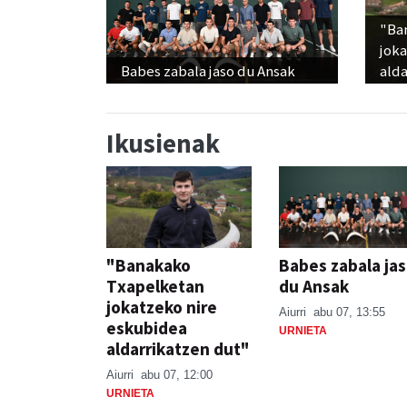
"Ba
jok
Babes zabala jaso du Ansak
alda
Ikusienak
"Banakako
Babes zabala ja
Txapelketan
du Ansak
jokatzeko nire
Aiurri
abu 07, 13:55
eskubidea
URNIETA
aldarrikatzen dut"
Aiurri
abu 07, 12:00
URNIETA