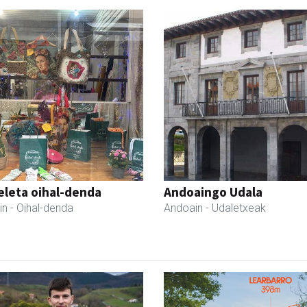
eleta oihal-denda
Andoaingo Udala
in
- Oihal-denda
Andoain
- Udaletxeak