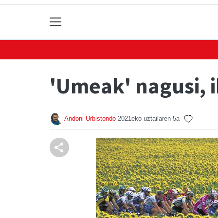
'Umeak' nagusi, 
Andoni Urbistondo
2021eko uztailaren 5a