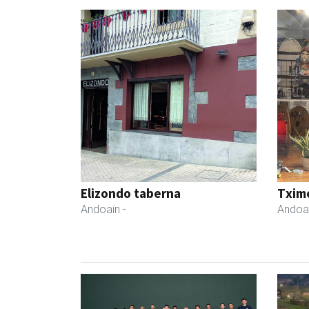
Elizondo taberna
Txim
Andoain
-
Andoa