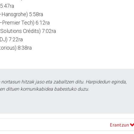
5:47ra
ansgrohe) 5:58ra
Premier Tech) 6:12ra
Solutions Crédits) 7:02ra
J) 7:22ra
orious) 8:38ra
ortasun hitzak jaso eta zabaltzen ditu. Harpidedun eginda,
tzen dituen komunikabidea babestuko duzu.
Erantzun