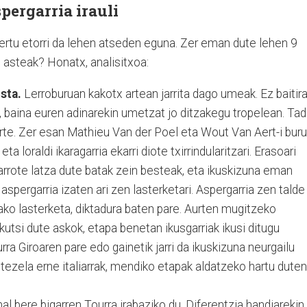
pergarria irauli
gertu etorri da lehen atseden eguna. Zer eman dute lehen 9
asteak? Honatx, analisitxoa:
sta.
Lerroburuan kakotx artean jarrita dago umeak. Ez baitir
, baina euren adinarekin umetzat jo ditzakegu tropelean. Tad
rte. Zer esan Mathieu Van der Poel eta Wout Van Aert-i buru
eta loraldi ikaragarria ekarri diote txirrindularitzari. Erasoari
Garrote latza dute batak zein besteak, eta ikuskizuna eman
aspergarria izaten ari zen lasterketari. Aspergarria zen talde
ako lasterketa, diktadura baten pare. Aurten mugitzeko
utsi dute askok, etapa benetan ikusgarriak ikusi ditugu
rra Giroaren pare edo gainetik jarri da ikuskizuna neurgailu
aitezela erne italiarrak, mendiko etapak aldatzeko hartu duten
 bere bigarren Tourra irabaziko du. Diferentzia handiarekin,