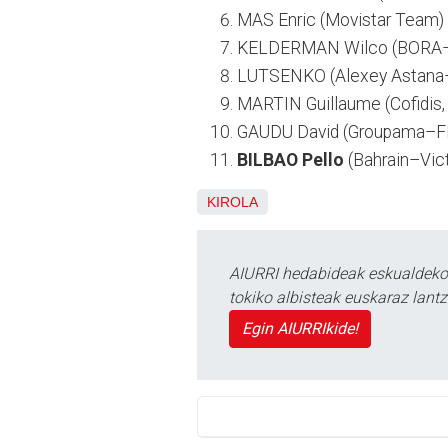
MAS Enric (Movistar Team) 
KELDERMAN Wilco (BORA–H
LUTSENKO (Alexey Astana–
MARTIN Guillaume (Cofidis, 
GAUDU David (Groupama–FD
BILBAO Pello
(Bahrain–Vict
KIROLA
AIURRI hedabideak eskualdeko n
tokiko albisteak euskaraz lan
Egin AIURRIkide!