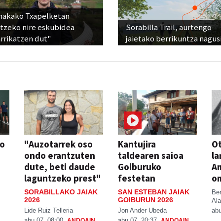
nakako Txapelketan
atzeko nire eskubidea
Sorabilla Trail, aurtengo
rrikatzen dut"
jaietako berrikuntza nagus
so
"Auzotarrek oso
Kantujira
Ot
ondo erantzuten
taldearen saioa
la
dute, beti daude
Goiburuko
A
laguntzeko prest"
festetan
o
SORABILLAKO JAIAK
SAN ESTEBAN JAIAK
Be
2026
GOIBURUN 2026
Ala
Lide Ruiz Telleria
Jon Ander Ubeda
abu
abu 07, 08:00
abu 07, 20:37
ANDOAIN
ANDOAIN