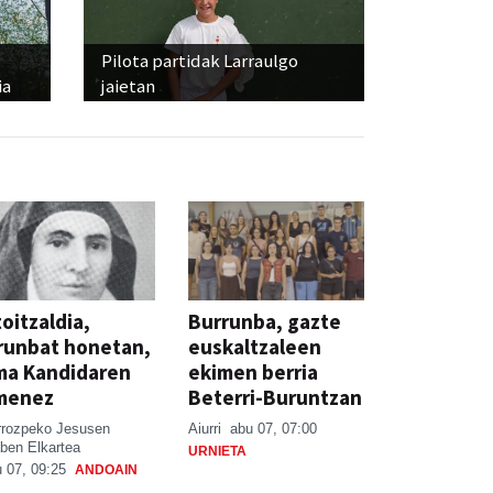
Pilota partidak Larraulgo
ia
jaietan
oitzaldia,
Burrunba, gazte
runbat honetan,
euskaltzaleen
ma Kandidaren
ekimen berria
menez
Beterri-Buruntzan
rrozpeko Jesusen
Aiurri
abu 07, 07:00
ben Elkartea
URNIETA
 07, 09:25
ANDOAIN