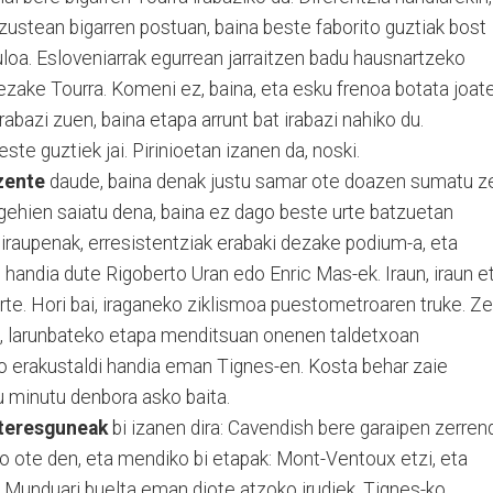
zustean bigarren postuan, baina beste faborito guztiak bost
loa. Esloveniarrak egurrean jarraitzen badu hausnartzeko
zake Tourra. Komeni ez, baina, eta esku frenoa botata joat
abazi zuen, baina etapa arrunt bat irabazi nahiko du.
e guztiek jai. Pirinioetan izanen da, noski.
zente
daude, baina denak justu samar ote doazen sumatu z
gehien saiatu dena, baina ez dago beste urte batzuetan
 iraupenak, erresistentziak erabaki dezake podium-a, eta
handia dute Rigoberto Uran edo Enric Mas-ek. Iraun, iraun e
rte. Hori bai, iraganeko ziklismoa puestometroaren truke. Ze
e, larunbateko etapa menditsuan onenen taldetxoan
o erakustaldi handia eman Tignes-en. Kosta behar zaie
ru minutu denbora asko baita.
nteresguneak
bi izanen dira: Cavendish bere garaipen zerren
go ote den, eta mendiko bi etapak: Mont-Ventoux etzi, eta
. Munduari buelta eman diote atzoko irudiek, Tignes-ko