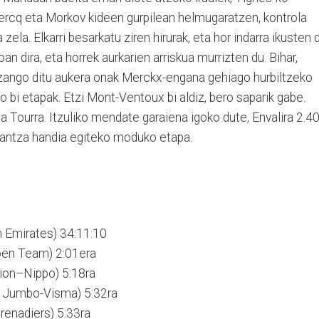
ercq eta Morkov kideen gurpilean helmugaratzen, kontrola
zela. Elkarri besarkatu ziren hirurak, eta hor indarra ikusten d
n dira, eta horrek aurkarien arriskua murrizten du. Bihar,
izango ditu aukera onak Merckx-engana gehiago hurbiltzeko
bi etapak. Etzi Mont-Ventoux bi aldiz, bero saparik gabe.
da Tourra. Itzuliko mendate garaiena igoko dute, Envalira 2.4
skantza handia egiteko moduko etapa.
Emirates) 34:11:10
ën Team) 2:01era
ion–Nippo) 5:18ra
Jumbo-Visma) 5:32ra
enadiers) 5:33ra