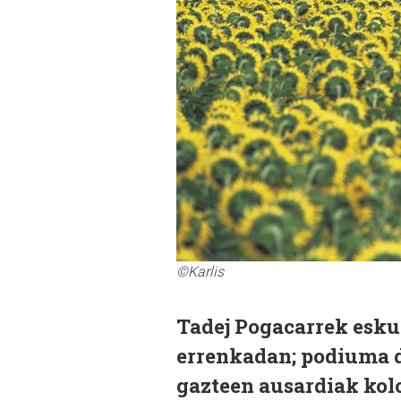
©Karlis
Tadej Pogacarrek esku
errenkadan; podiuma d
gazteen ausardiak kolo