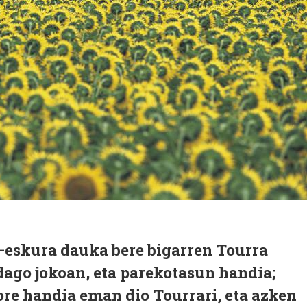
-eskura dauka bere bigarren Tourra
ago jokoan, eta parekotasun handia;
re handia eman dio Tourrari, eta azken