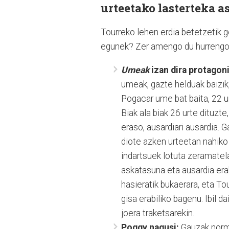
urteetako lasterteka as
Tourreko lehen erdia betetzetik 
egunek? Zer amengo du hurrengo 
Umeak
izan dira protagoni
umeak, gazte helduak baizik
Pogacar ume bat baita, 22 u
Biak ala biak 26 urte dituzte, 
eraso, ausardiari ausardia. 
diote azken urteetan nahiko 
indartsuek lotuta zeramatel
askatasuna eta ausardia erak
hasieratik bukaerara, eta Tou
gisa erabiliko bagenu. Ibil d
joera traketsarekin.
Poggy nagusi:
Gauzak normal