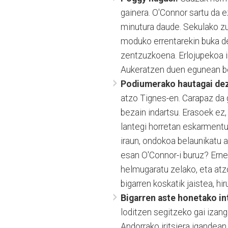
gainera. O'Connor sartu da e
minutura daude. Sekulako zu
moduko errentarekin buka de
zentzuzkoena. Erlojupekoa ir
Aukeratzen duen egunean best
Podiumerako hautagai de
atzo Tignes-en. Carapaz da 
bezain indartsu. Erasoek ez,
lantegi horretan eskarmentu 
iraun, ondokoa belaunikatu a
esan O'Connor-i buruz? Ern
helmugaratu zelako, eta atz
bigarren koskatik jaistea, hi
Bigarren aste honetako i
loditzen segitzeko gai izan
Andorrako iritsiera igandean