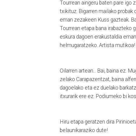
Tourrean aingeru baten pare igo 
txikituz. Bigarren mailako probak
eman zezakeen Kuss gazteak. Ba b
Tourrean etapa bana irabazteko ga
eskura dagoen erakustaldia emanda:
helmugaratzeko. Artista mutikoa!
Oilarren artean... Bai, baina ez.
zelako Carapazentzat, baina alfer
dagoelako eta ez duelako barkatz
itxurarik ere ez. Podiumeko bi k
Hiru etapa geratzen dira Pirinioe
belaunikaraziko dute!