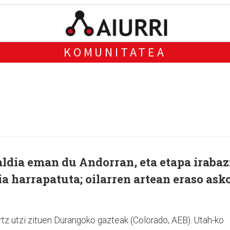
KOMUNITATEA
ldia eman du Andorran, eta etapa irabaz
a harrapatuta; oilarren artean eraso ask
rtz utzi zituen Durangoko gazteak (Colorado, AEB). Utah-ko