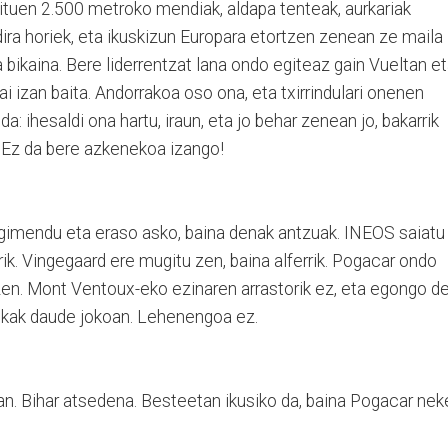
zituen 2.500 metroko mendiak, aldapa tenteak, aurkariak
 dira horiek, eta ikuskizun Europara etortzen zenean ze maila
ikaina. Bere liderrentzat lana ondo egiteaz gain Vueltan e
i izan baita. Andorrakoa oso ona, eta txirrindulari onenen
 ihesaldi ona hartu, iraun, eta jo behar zenean jo, bakarrik
 Ez da bere azkenekoa izango!
 Mugimendu eta eraso asko, baina denak antzuak. INEOS saiatu
rik. Vingegaard ere mugitu zen, baina alferrik. Pogacar ondo
en. Mont Ventoux-eko ezinaren arrastorik ez, eta egongo d
oskak daude jokoan. Lehenengoa ez.
tan. Bihar atsedena. Besteetan ikusiko da, baina Pogacar nek