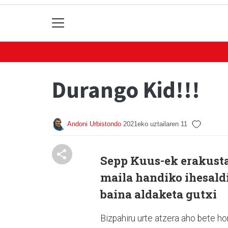
Durango Kid!!!
Andoni Urbistondo
2021eko uztailaren 11
Sepp Kuus-ek erakusta
maila handiko ihesaldi
baina aldaketa gutxi
Bizpahiru urte atzera aho bete ho