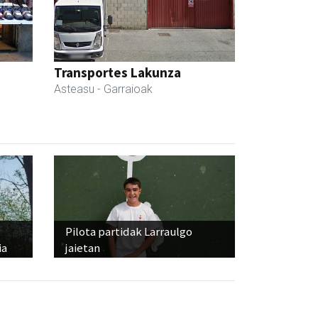
Transportes Lakunza
Asteasu
- Garraioak
Pilota partidak Larraulgo
ia
jaietan