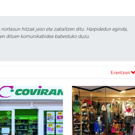
ortasun hitzak jaso eta zabaltzen ditu. Harpidedun eginda,
tzen dituen komunikabidea babestuko duzu.
Erantzun