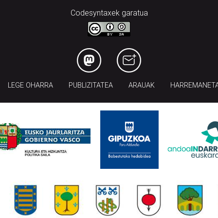
Codesyntaxek garatua
LEGE OHARRA
PUBLIZITATEA
ARAUAK
HARREMANET