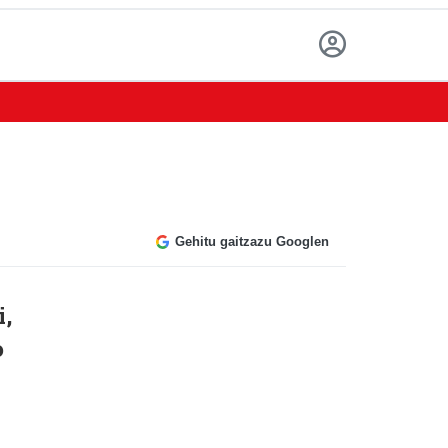
Gehitu gaitzazu Googlen
i,
o