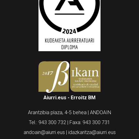
Aiurri.eus - Erroitz BM
Arantzibia plaza, 4-5 behea | ANDOAIN
Tel.: 943 300 732 | Faxa: 943 300 731
andoain@aiurri.eus | idazkaritza@aiurri.eus