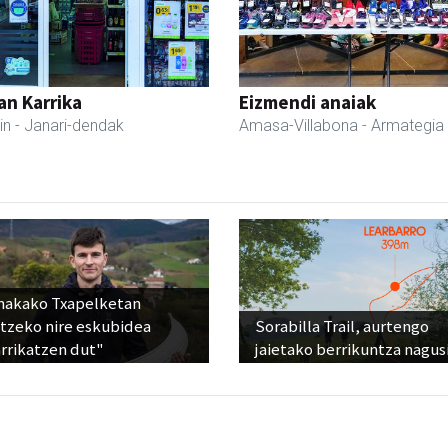
an Karrika
Eizmendi anaiak
in
- Janari-dendak
Amasa-Villabona
- Armategia
nakako Txapelketan
atzeko nire eskubidea
Sorabilla Trail, aurtengo
rrikatzen dut"
jaietako berrikuntza nagus