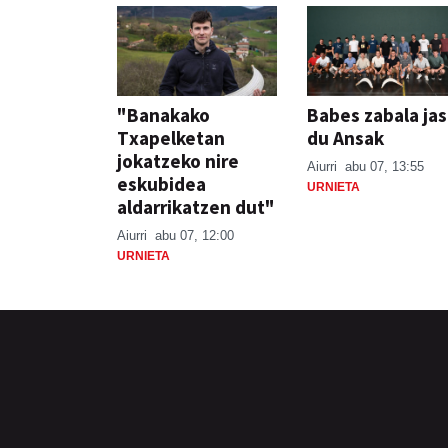
"Banakako
Babes zabala ja
Txapelketan
du Ansak
jokatzeko nire
Aiurri
abu 07, 13:55
eskubidea
URNIETA
aldarrikatzen dut"
Aiurri
abu 07, 12:00
URNIETA