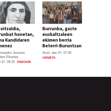
oitzaldia,
Burrunba, gazte
runbat honetan,
euskaltzaleen
ma Kandidaren
ekimen berria
menez
Beterri-Buruntzan
rrozpeko Jesusen
Aiurri
abu 07, 07:00
ben Elkartea
URNIETA
 07, 09:25
ANDOAIN