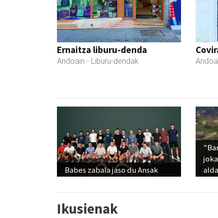
Ernaitza liburu-denda
Covir
Andoain
- Liburu-dendak
Andoa
"Ba
jok
Babes zabala jaso du Ansak
alda
Ikusienak