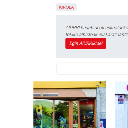
KIROLA
AIURRI hedabideak eskualdeko n
tokiko albisteak euskaraz lan
Egin AIURRIkide!