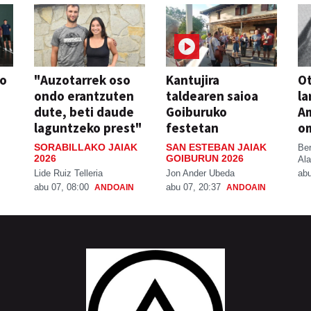
so
"Auzotarrek oso
Kantujira
Ot
ondo erantzuten
taldearen saioa
la
dute, beti daude
Goiburuko
A
laguntzeko prest"
festetan
o
SORABILLAKO JAIAK
SAN ESTEBAN JAIAK
Be
2026
GOIBURUN 2026
Ala
Lide Ruiz Telleria
Jon Ander Ubeda
abu
abu 07, 08:00
abu 07, 20:37
ANDOAIN
ANDOAIN