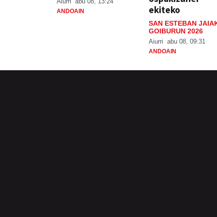
Aiurri
abu 08, 13:24
ekiteko
ANDOAIN
SAN ESTEBAN JAIA
GOIBURUN 2026
Aiurri
abu 08, 09:31
ANDOAIN