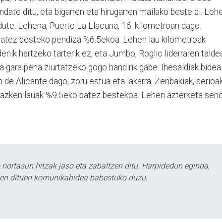
ate ditu, eta bigarren eta hirugarren mailako beste bi. Leh
ute. Lehena, Puerto La Llacuna, 16. kilometroan dago.
 batez besteko pendiza %6.5ekoa. Lehen lau kilometroak
enik hartzeko tarterik ez, eta Jumbo, Roglic liderraren talde
a garaipena ziurtatzeko gogo handirik gabe. Ihesaldiak bidea
de Alicante dago, zoru estua eta lakarra. Zenbakiak, serioak
a azken lauak %9.5eko batez bestekoa. Lehen azterketa seri
ortasun hitzak jaso eta zabaltzen ditu. Harpidedun eginda,
tzen dituen komunikabidea babestuko duzu.