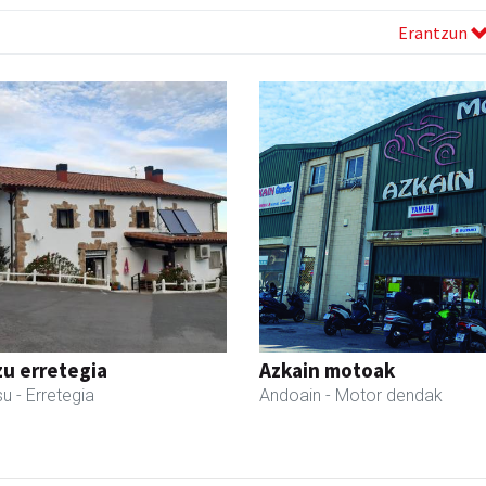
Erantzun
zu erretegia
Azkain motoak
su
- Erretegia
Andoain
- Motor dendak