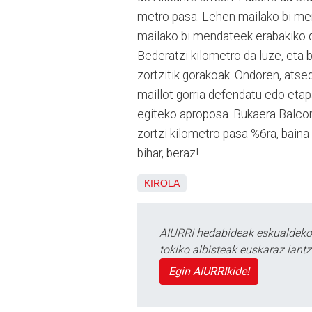
metro pasa. Lehen mailako bi mend
mailako bi mendateek erabakiko d
Bederatzi kilometro da luze, eta
zortzitik gorakoak. Ondoren, atsed
maillot gorria defendatu edo etap
egiteko aproposa. Bukaera Balcon 
zortzi kilometro pasa %6ra, bain
bihar, beraz!
KIROLA
AIURRI hedabideak eskualdeko n
tokiko albisteak euskaraz lan
Egin AIURRIkide!