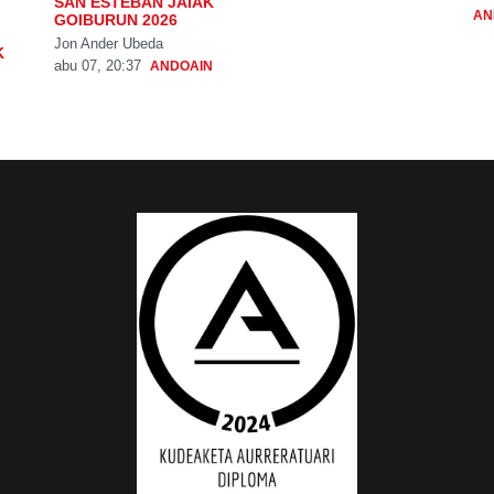
SAN ESTEBAN JAIAK
AN
GOIBURUN 2026
Jon Ander Ubeda
K
abu 07, 20:37
ANDOAIN