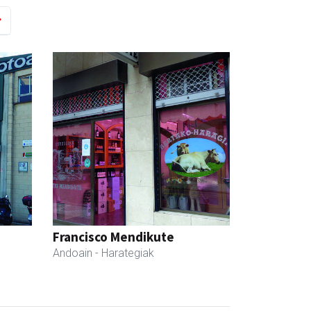
Francisco Mendikute
Andoain
- Harategiak