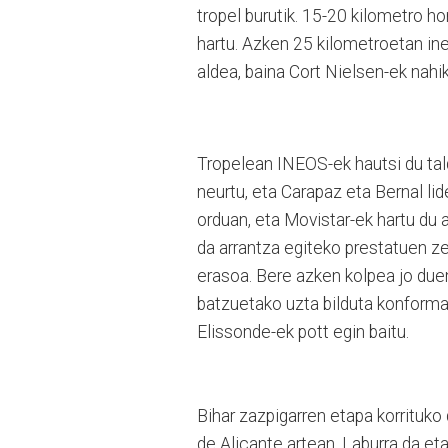
tropel burutik. 15-20 kilometro h
hartu. Azken 25 kilometroetan ine
aldea, baina Cort Nielsen-ek nahi
Tropelean INEOS-ek hautsi du tal
neurtu, eta Carapaz eta Bernal lide
orduan, eta Movistar-ek hartu du
da arrantza egiteko prestatuen ze
erasoa. Bere azken kolpea jo duen
batzuetako uzta bilduta konformat
Elissonde-ek pott egin baitu.
Bihar zazpigarren etapa korrituko
de Alicante artean. Laburra da et