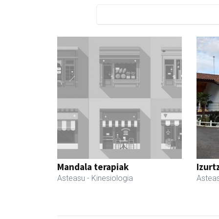
Mandala terapiak
Izurt
Asteasu
- Kinesiologia
Astea