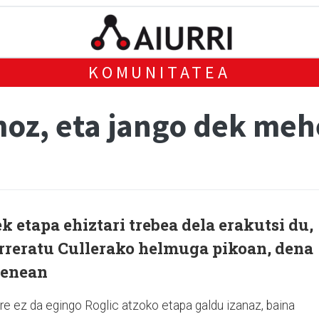
KOMUNITATEA
moz, eta jango dek meh
 etapa ehiztari trebea dela erakutsi du,
urreratu Cullerako helmuga pikoan, dena
ienean
re ez da egingo Roglic atzoko etapa galdu izanaz, baina