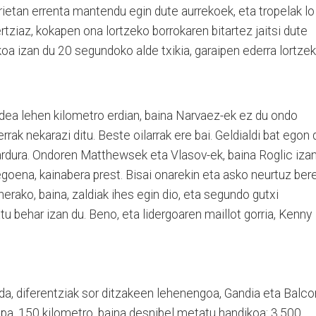
orietan errenta mantendu egin dute aurrekoek, eta tropelak lo
rtziaz, kokapen ona lortzeko borrokaren bitartez jaitsi dute
koa izan du 20 segundoko alde txikia, garaipen ederra lortzek
dea lehen kilometro erdian, baina Narvaez-ek ez du ondo
rrak nekarazi ditu. Beste oilarrak ere bai. Geldialdi bat egon 
 ardura. Ondoren Matthewsek eta Vlasov-ek, baina Roglic iza
goena, kainabera prest. Bisai onarekin eta asko neurtuz ber
erako, baina, zaldiak ihes egin dio, eta segundo gutxi
u behar izan du. Beno, eta lidergoaren maillot gorria, Kenny
 da, diferentziak sor ditzakeen lehenengoa, Gandia eta Balco
apa, 150 kilometro, baina desnibel metatu handikoa: 3.500