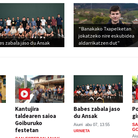
"Banakako Txapelketan
jokatzeko nire eskubidea
s zabala jaso du Ansak
aldarrikatzen dut"
Kantujira
Babes zabala jaso
P
taldearen saioa
du Ansak
gi
Goiburuko
SA
Aiurri
abu 07, 13:55
festetan
GO
URNIETA
Aiu