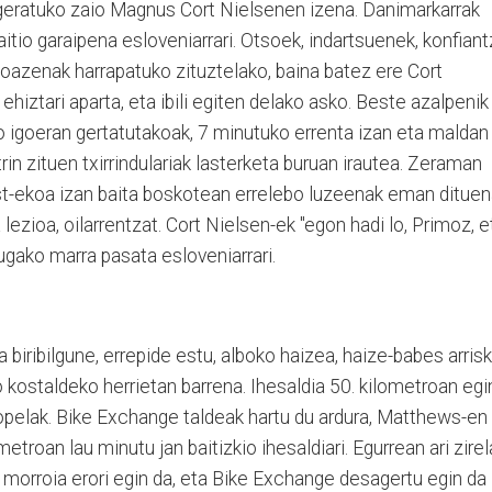
 geratuko zaio Magnus Cort Nielsenen izena. Danimarkarrak
itio garaipena esloveniarrari. Otsoek, indartsuenek, konfian
oazenak harrapatuko zituztelako, baina batez ere Cort
 ehiztari aparta, eta ibili egiten delako asko. Beste azalpenik
o igoeran gertatutakoak, 7 minutuko errenta izan eta maldan
rin zituen txirrindulariak lasterketa buruan irautea. Zeraman
irst-ekoa izan baita boskotean errelebo luzeenak eman dituen
ezioa, oilarrentzat. Cort Nielsen-ek "egon hadi lo, Primoz, e
gako marra pasata esloveniarrari.
a biribilgune, errepide estu, alboko haizea, haize-babes arris
o kostaldeko herrietan barrena. Ihesaldia 50. kilometroan egi
tropelak. Bike Exchange taldeak hartu du ardura, Matthews-en
etroan lau minutu jan baitizkio ihesaldiari. Egurrean ari zirel
en morroia erori egin da, eta Bike Exchange desagertu egin da