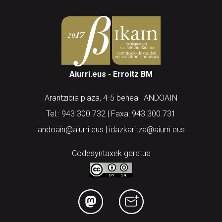
Aiurri.eus - Erroitz BM
Arantzibia plaza, 4-5 behea | ANDOAIN
Tel.: 943 300 732 | Faxa: 943 300 731
andoain@aiurri.eus | idazkaritza@aiurri.eus
Codesyntaxek garatua