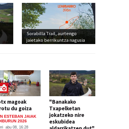
Sorabilla Trail, aurtengo
jaietako berrikuntza nagusia
otx magoak
"Banakako
rotu du goiza
Txapelketan
jokatzeko nire
N ESTEBAN JAIAK
eskubidea
IBURUN 2026
aldarrikatzen dut"
rri
abu 08, 16:28