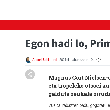
Egon hadi lo, Pri
Andoni Urbistondo
2021eko abuztuaren 19a
Magnus Cort Nielsen-ek
eta tropeleko otsoei a
galduta zeukala zirud
Vuelta irabazten badu, gogoratu e