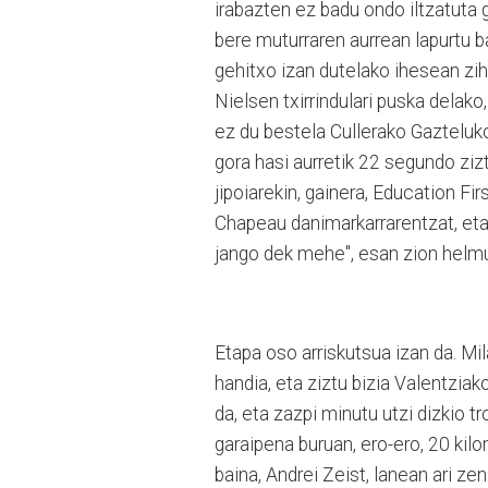
irabazten ez badu ondo iltzatuta
bere muturraren aurrean lapurtu ba
gehitxo izan dutelako ihesean zih
Nielsen txirrindulari puska delako,
ez du bestela Cullerako Gazteluk
gora hasi aurretik 22 segundo zizt
jipoiarekin, gainera, Education F
Chapeau danimarkarrarentzat, eta l
jango dek mehe", esan zion helmu
Etapa oso arriskutsua izan da. Mil
handia, eta ziztu bizia Valentziak
da, eta zazpi minutu utzi dizkio 
garaipena buruan, ero-ero, 20 kilom
baina, Andrei Zeist, lanean ari z