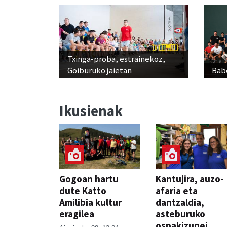
Txinga-proba, estrainekoz,
Goiburuko jaietan
Babe
Ikusienak
Gogoan hartu
Kantujira, auzo-
dute Katto
afaria eta
Amilibia kultur
dantzaldia,
eragilea
asteburuko
ospakizunei