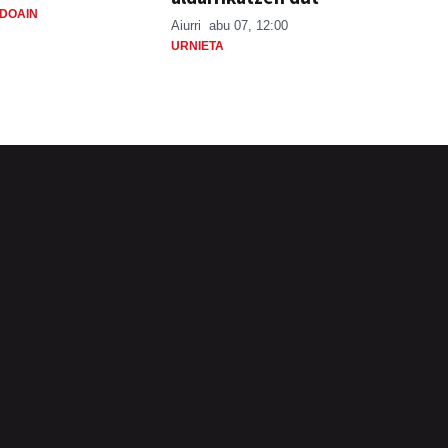
DOAIN
Aiurri
abu 07, 12:00
URNIETA