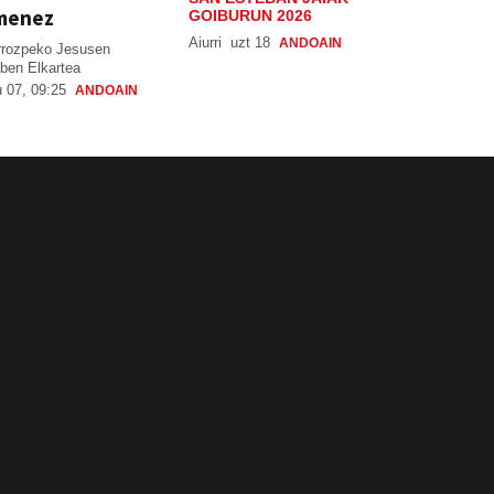
menez
GOIBURUN 2026
Aiurri
uzt 18
ANDOAIN
rrozpeko Jesusen
ben Elkartea
 07, 09:25
ANDOAIN