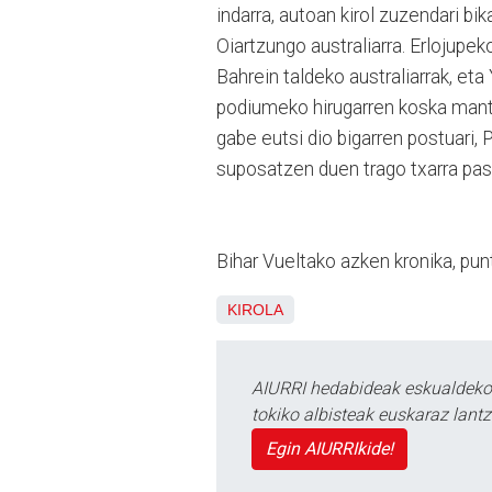
indarra, autoan kirol zuzendari bi
Oiartzungo australiarra. Erlojupe
Bahrein taldeko australiarrak, et
podiumeko hirugarren koska mante
gabe eutsi dio bigarren postuari, 
suposatzen duen trago txarra pas
Bihar Vueltako azken kronika, pun
KIROLA
AIURRI hedabideak eskualdeko n
tokiko albisteak euskaraz lan
Egin AIURRIkide!