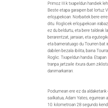
Primoz III.k txapeldun handiek le
Beste etapa garaipen bat lortuz Vu
erlojupekoan. Norbaitek bere erre
ditu. Roglicek erlojupekoan iraba
ez du beldurtu, eta bere taldeak l
berarentzat, jarraian, eta eguteg
eta barneratuago du Tourren bat i
dabilen bezala ibilita, baina Tou
Roglic. Txapeldun handia. Etapan 
tranpa jartzaile itxura duen zikli
danimarkarrari.
Podiumean ere ez da aldaketarik 
sailkatua, Adam Yates, egurrean a
10. kilometroan 28 segundo kendu d