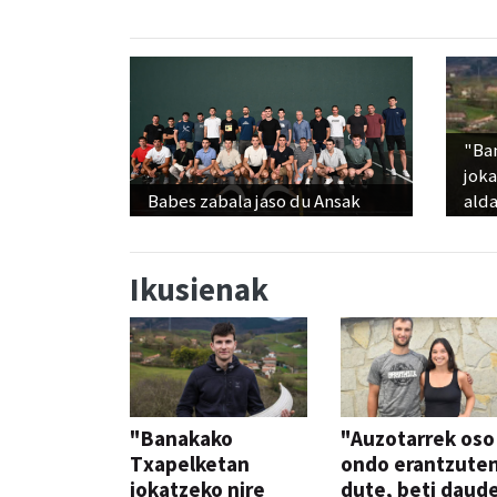
"Ba
jok
Babes zabala jaso du Ansak
alda
Ikusienak
"Banakako
"Auzotarrek oso
Txapelketan
ondo erantzute
jokatzeko nire
dute, beti daud