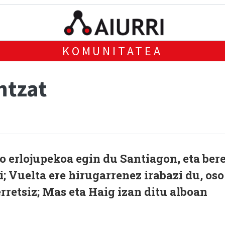
KOMUNITATEA
ntzat
 erlojupekoa egin du Santiagon, eta ber
; Vuelta ere hirugarrenez irabazi du, oso
rretsiz; Mas eta Haig izan ditu alboan