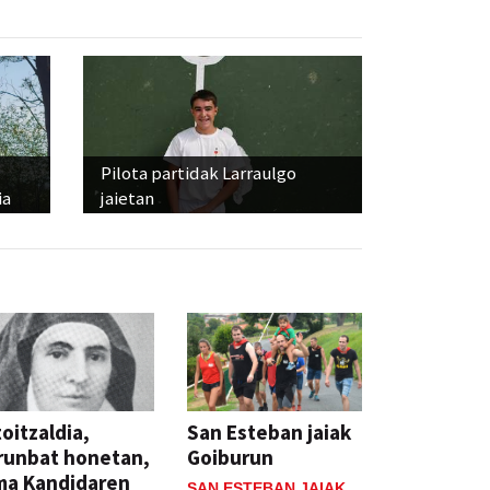
Pilota partidak Larraulgo
ia
jaietan
oitzaldia,
San Esteban jaiak
runbat honetan,
Goiburun
ma Kandidaren
SAN ESTEBAN JAIAK