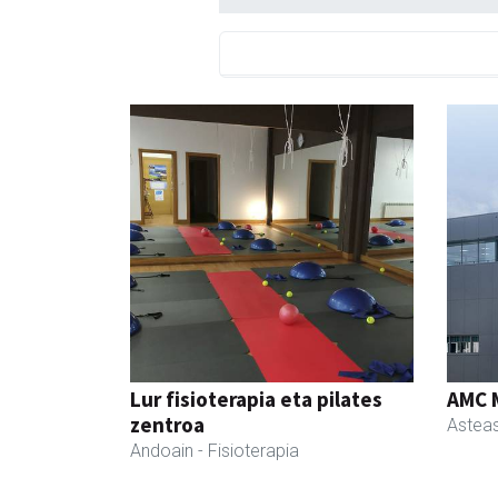
Lur fisioterapia eta pilates
AMC 
zentroa
Astea
Andoain
- Fisioterapia