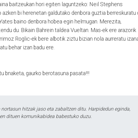
kaina baitzeukan hori egiten laguntzeko: Neil Stephens
ko azken bi herenetan galdutako denbora guztia berreskuratu 
a Yates baino denbora hobea egin helmugan. Merezita,
ndu du. Bikain Bahrein taldea Vueltan. Mas-ek ere arazorik
Primoz Roglic-ek bere albotik ziztu bizian nola aurreratu izan
atu behar izan badu ere.
tu bnaketa, gaurko berotasuna pasata!!!
ortasun hitzak jaso eta zabaltzen ditu. Harpidedun eginda,
tzen dituen komunikabidea babestuko duzu.