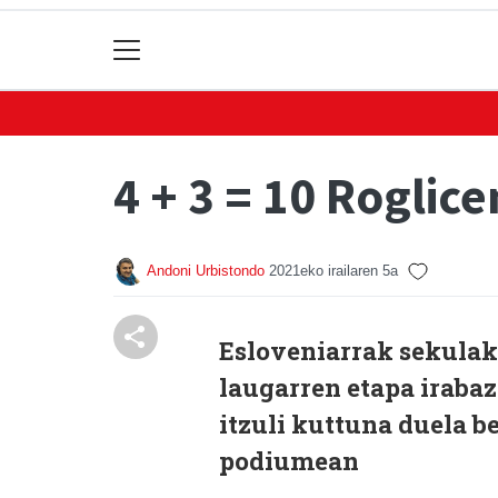
4 + 3 = 10 Roglice
Andoni Urbistondo
2021eko irailaren 5a
Esloveniarrak sekulako
laugarren etapa irabazi
itzuli kuttuna duela be
podiumean