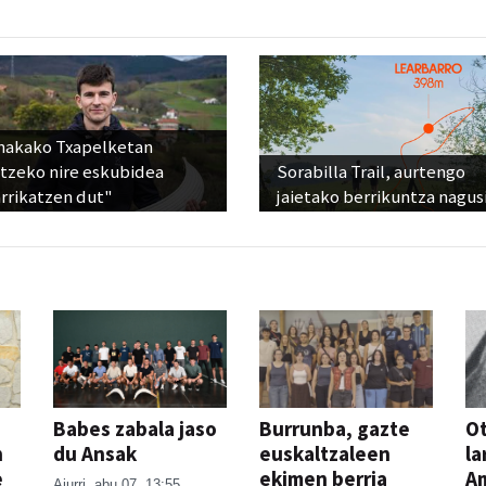
nakako Txapelketan
atzeko nire eskubidea
Sorabilla Trail, aurtengo
rrikatzen dut"
jaietako berrikuntza nagus
Babes zabala jaso
Burrunba, gazte
Ot
n
du Ansak
euskaltzaleen
la
e
ekimen berria
A
Aiurri
abu 07, 13:55