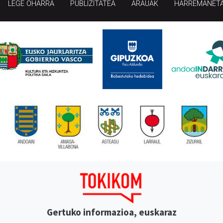
LEGE OHARRA
PUBLIZITATEA
ARAUAK
HARREMANET
Gertuko informazioa, euskaraz