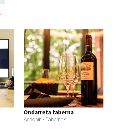
Ondarreta taberna
Andoain
- Tabernak