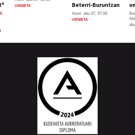
t"
Beterri-Buruntzan
o
URNIETA
K
Aiurri
abu 07, 07:00
Be
Ala
URNIETA
abu
N