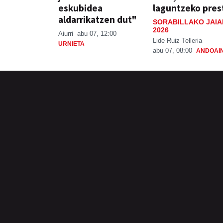
eskubidea
laguntzeko pres
aldarrikatzen dut"
SORABILLAKO JAIA
2026
Aiurri
abu 07, 12:00
Lide Ruiz Telleria
URNIETA
abu 07, 08:00
ANDOAI