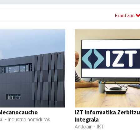
Erantzun
Mecanocaucho
IZT Informatika Zerbitzu
Integrala
su
- Industria hornidurak
Andoain
- IKT