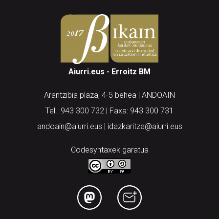
Aiurri.eus - Erroitz BM
Arantzibia plaza, 4-5 behea | ANDOAIN
Tel.: 943 300 732 | Faxa: 943 300 731
andoain@aiurri.eus | idazkaritza@aiurri.eus
Codesyntaxek garatua