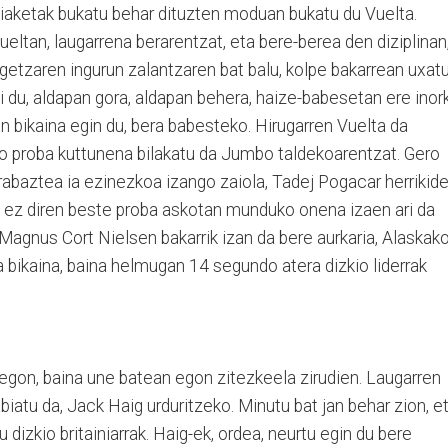
hiaketak bukatu behar dituzten moduan bukatu du Vuelta.
eltan, laugarrena berarentzat, eta bere-berea den diziplinan
getzaren ingurun zalantzaren bat balu, kolpe bakarrean uxat
zi du, aldapan gora, aldapan behera, haize-babesetan ere inor
an bikaina egin du, bera babesteko. Hirugarren Vuelta da
iko proba kuttunena bilakatu da Jumbo taldekoarentzat. Gero
rabaztea ia ezinezkoa izango zaiola, Tadej Pogacar herrikid
rra ez diren beste proba askotan munduko onena izaen ari da
Magnus Cort Nielsen bakarrik izan da bere aurkaria, Alaskak
sta bikaina, baina helmugan 14 segundo atera dizkio liderrak
egon, baina une batean egon zitezkeela zirudien. Laugarren
biatu da, Jack Haig urduritzeko. Minutu bat jan behar zion, e
izkio britainiarrak. Haig-ek, ordea, neurtu egin du bere