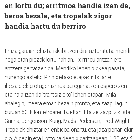
en lortu du; erritmoa handia izan da,
beroa bezala, eta tropelak zigor
handia hartu du berriro
Ehiza garaian ehiztariak ibiltzen dira aztoratuta; mendi
hegaletan piezak lortu nahian. Txirrindularitzan ere
antzera gertatzen da. Mendiko lehen blokea pasata,
hurrengo asteko Pirinioetako etapak iritsi arte
ihesaldiek protagonismoa bereganatzea espero zen,
eta hala izan da 'trantsizioko' lehen etapan. Mila
ahalegin, irteera eman bezain pronto, eta zazpi lagun
buruan 50. kilometroaren bueltan. Eta ze zazpi ziklista:
Ganna, Jorgenson, Kung, Mads Pedersen, Fred Wright...
Tropelak ehiztarien enbidoa onartu, eta jazarpenari ekin
dio, Alpecin eta Lotto taldeen gidaritzapean. 1.30 eta 2