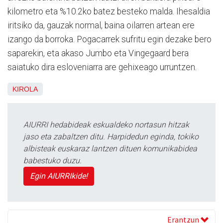
kilometro eta %10.2ko batez besteko malda. Ihesaldia
iritsiko da, gauzak normal, baina oilarren artean ere
izango da borroka. Pogacarrek sufritu egin dezake bero
saparekin, eta akaso Jumbo eta Vingegaard bera
saiatuko dira esloveniarra are gehixeago urruntzen.
KIROLA
AIURRI hedabideak eskualdeko nortasun hitzak
jaso eta zabaltzen ditu. Harpidedun eginda, tokiko
albisteak euskaraz lantzen dituen komunikabidea
babestuko duzu.
Egin AIURRIkide!
Erantzun