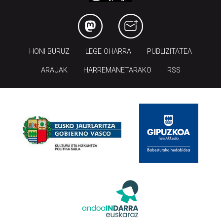
HONI BURUZ
LEGE OHARRA
PUBLIZITATEA
ARAUAK
HARREMANETARAKO
RSS