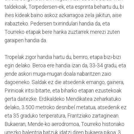
taldekoak, Torpedersen-ek, eta esprinta behartu du, bi
ihes kideak baino askoz azkarragoa zela jakitun, aise
irabazteko. Pedersen txirrindulari handia da, eta
Tourreko etapak bere hanka zuztarrek merezi zuten
garaipen handia da.
Tropelak zigor handia hartu du, berriro, etapa bizi-bizi
egin delako. Beroa ere handia izan da, 33-34 gradu, eta
jende askori muga-mugan doala nabaritzen zaio
dagoeneko. Saldak ez die atsedenik emango, gainera,
Pirinioak iritsi bitarte, eta biharko etapan ezustekoak
gerta daitezke. Erdikaldeko Mendikatea zeharkatuko
delako, 3.500 metroko desnibel metatua, atsedenik ez
eta 35 graduko tenperatura, Frantziako zartaginean.
Bukaeran, Mende-ko aerodromoa, Tourreko historiako
urrezko balentria batzuk idatzi diren bukaera pikoa: 3