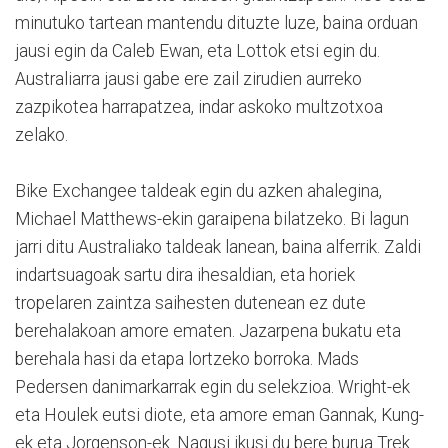
minutuko tartean mantendu dituzte luze, baina orduan
jausi egin da Caleb Ewan, eta Lottok etsi egin du.
Australiarra jausi gabe ere zail zirudien aurreko
zazpikotea harrapatzea, indar askoko multzotxoa
zelako.
Bike Exchangee taldeak egin du azken ahalegina,
Michael Matthews-ekin garaipena bilatzeko. Bi lagun
jarri ditu Australiako taldeak lanean, baina alferrik. Zaldi
indartsuagoak sartu dira ihesaldian, eta horiek
tropelaren zaintza saihesten dutenean ez dute
berehalakoan amore ematen. Jazarpena bukatu eta
berehala hasi da etapa lortzeko borroka. Mads
Pedersen danimarkarrak egin du selekzioa. Wright-ek
eta Houlek eutsi diote, eta amore eman Gannak, Kung-
ek eta Jorgenson-ek. Nagusi ikusi du bere burua Trek