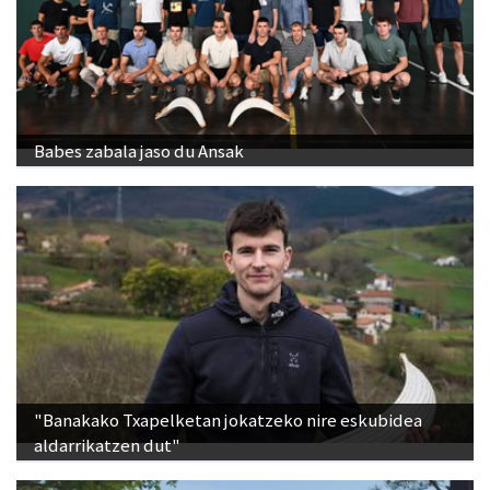
Babes zabala jaso du Ansak
"Banakako Txapelketan jokatzeko nire eskubidea
aldarrikatzen dut"