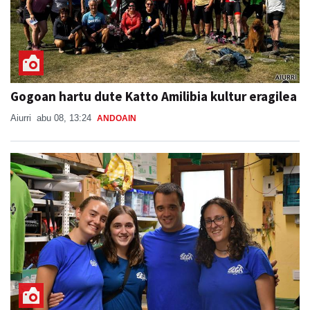
Gogoan hartu dute Katto Amilibia kultur eragilea
Aiurri
abu 08, 13:24
ANDOAIN
Kantujira, auzo-afaria eta dantzaldia,