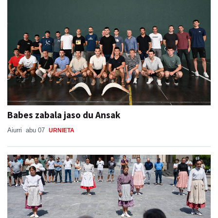
Babes zabala jaso du Ansak
Aiurri
abu 07
URNIETA