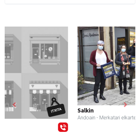
Previous
Next
Salkin
Andoain
- Merkatari elkarteak