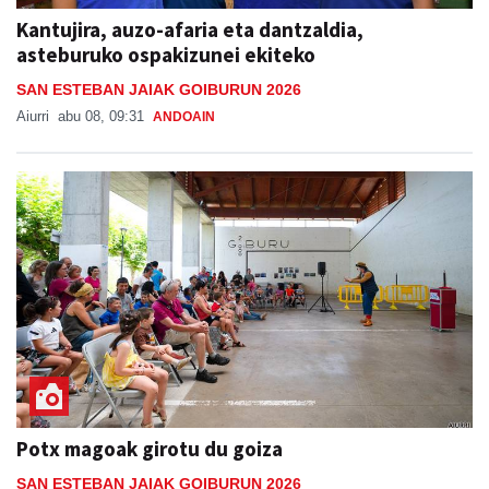
asteburuko ospakizunei ekiteko
SAN ESTEBAN JAIAK GOIBURUN 2026
Aiurri
abu 08, 09:31
ANDOAIN
Potx magoak girotu du goiza
SAN ESTEBAN JAIAK GOIBURUN 2026
Aiurri
abu 08, 16:28
ANDOAIN