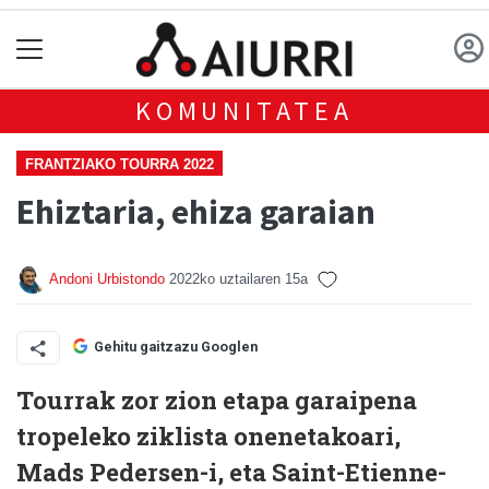
KOMUNITATEA
FRANTZIAKO TOURRA 2022
Ehiztaria, ehiza garaian
Andoni Urbistondo
2022ko uztailaren 15a
Gehitu gaitzazu Googlen
Tourrak zor zion etapa garaipena
tropeleko ziklista onenetakoari,
Mads Pedersen-i, eta Saint-Etienne-