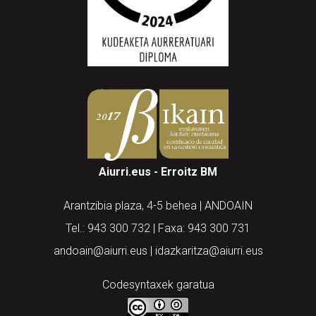
Aiurri.eus - Erroitz BM
Arantzibia plaza, 4-5 behea | ANDOAIN
Tel.: 943 300 732 | Faxa: 943 300 731
andoain@aiurri.eus | idazkaritza@aiurri.eus
Codesyntaxek garatua