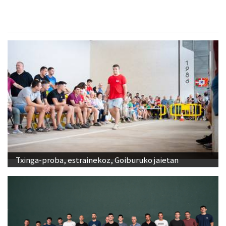
Txinga-proba, estrainekoz, Goiburuko jaietan