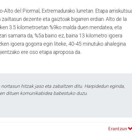
illo-Alto del Piormal, Extremadurako lurretan. Etapa arriskutsu
a zailtasun dezente eta gaiztoak bigarren erdian. Alto de la
zken 3.5 kilometroetan %9ko malda duen mendatea, eta
tzan samarra da, %5a baino ez, baina 13 kilometro igoera
zken igoera gogorra egin liteke, 40-45 minutuko ahalegina
gientzako ere oso etapa aproposa da.
ortasun hitzak jaso eta zabaltzen ditu. Harpidedun eginda,
tzen dituen komunikabidea babestuko duzu.
Erantzun