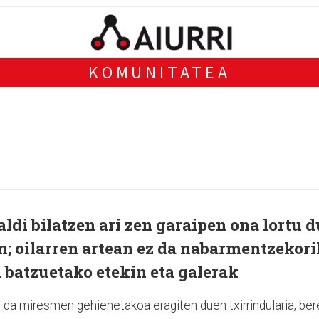
KOMUNITATEA
ldi bilatzen ari zen garaipen ona lortu d
; oilarren artean ez da nabarmentzekori
 batzuetako etekin eta galerak
 da miresmen gehienetakoa eragiten duen txirrindularia, ber