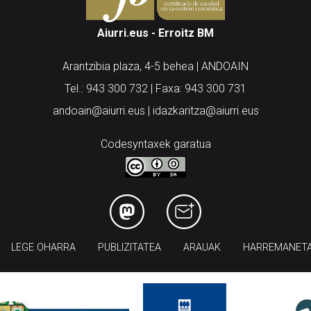
Aiurri.eus - Erroitz BM
Arantzibia plaza, 4-5 behea | ANDOAIN
Tel.: 943 300 732 | Faxa: 943 300 731
andoain@aiurri.eus | idazkaritza@aiurri.eus
Codesyntaxek garatua
LEGE OHARRA
PUBLIZITATEA
ARAUAK
HARREMANET