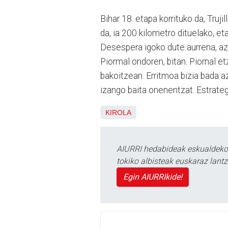
Bihar 18. etapa korrituko da, Truj
da, ia 200 kilometro dituelako, et
Desespera igoko dute aurrena, a
Piormal ondoren, bitan. Piornal e
bakoitzean. Erritmoa bizia bada a
izango baita onenentzat. Estrate
KIROLA
AIURRI hedabideak eskualdeko n
tokiko albisteak euskaraz lan
Egin AIURRIkide!