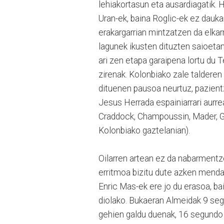
lehiakortasun eta ausardiagatik. H
Uran-ek, baina Roglic-ek ez dauk
erakargarrian mintzatzen da elkarr
lagunek ikusten dituzten saioetan 
ari zen etapa garaipena lortu du 
zirenak. Kolonbiako zale talderen 
dituenen pausoa neurtuz, pazient
Jesus Herrada espainiarrari aurrea 
Craddock, Champoussin, Mader, Ges
Kolonbiako gaztelanian).
Oilarren artean ez da nabarmentz
erritmoa bizitu dute azken menda
Enric Mas-ek ere jo du erasoa, ba
diolako. Bukaeran Almeidak 9 segun
gehien galdu duenak, 16 segundo 