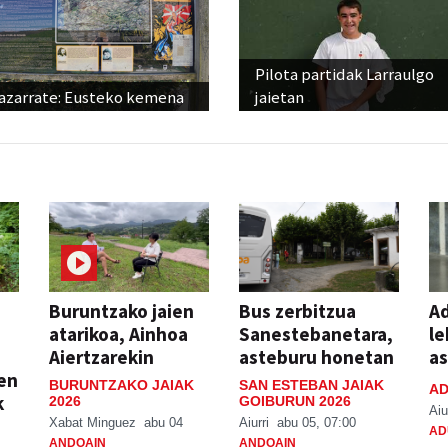
Pilota partidak Larraulgo
azarrate: Eusteko kemena
jaietan
Buruntzako jaien
Bus zerbitzua
Ad
atarikoa, Ainhoa
Sanestebanetara,
le
Aiertzarekin
asteburu honetan
a
ien
BURUNTZAKO JAIAK
SAN ESTEBAN JAIAK
AD
k
2026
GOIBURUN 2026
Aiu
Xabat Minguez
abu 04
Aiurri
abu 05, 07:00
AD
ANDOAIN
ANDOAIN