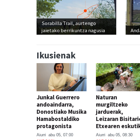
Sorabilla Trail, aurtengo
jaietako berrikuntza nagusia
And
Ikusienak
Junkal Guerrero
Naturan
andoaindarra,
murgiltzeko
Donostiako Musika
jarduerak,
Hamabostaldiko
Leizaran Bisitar
protagonista
Etxearen eskuti
Aiurri
abu 05, 07:00
Aiurri
abu 05, 08:30