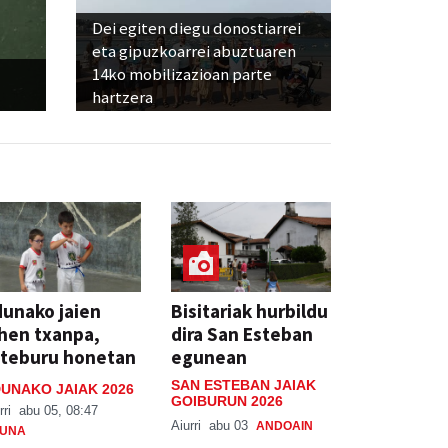
Dei egiten diegu donostiarrei
eta gipuzkoarrei abuztuaren
14ko mobilizazioan parte
hartzera
unako jaien
Bisitariak hurbildu
hen txanpa,
dira San Esteban
steburu honetan
egunean
SAN ESTEBAN JAIAK
UNAKO JAIAK 2026
GOIBURUN 2026
rri
abu 05, 08:47
Aiurri
abu 03
ANDOAIN
UNA