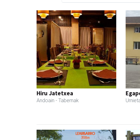
Hiru Jatetxea
Egape
Andoain
- Tabernak
Urniet