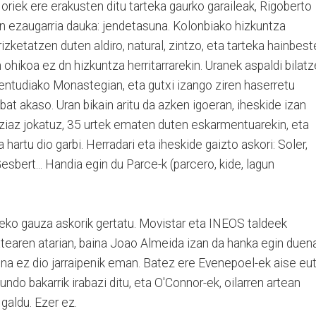
oriek ere erakusten ditu tarteka gaurko garaileak, Rigoberto
an ezaugarria dauka: jendetasuna. Kolonbiako hizkuntza
izketatzen duten aldiro, natural, zintzo, eta tarteka hainbest
ohikoa ez dn hizkuntza herritarrarekin. Uranek aspaldi bilat
Tentudiako Monastegian, eta gutxi izango ziren haserretu
bat akaso. Uran bikain aritu da azken igoeran, iheskide izan
ziaz jokatuz, 35 urtek ematen duten eskarmentuarekin, eta
hartu dio garbi. Herradari eta iheskide gaizto askori: Soler,
bert... Handia egin du Parce-k (parcero, kide, lagun
eko gauza askorik gertatu. Movistar eta INEOS taldeek
tearen atarian, baina Joao Almeida izan da hanka egin duena
ina ez dio jarraipenik eman. Batez ere Evenepoel-ek aise eut
do bakarrik irabazi ditu, eta O'Connor-ek, oilarren artean
galdu. Ezer ez.