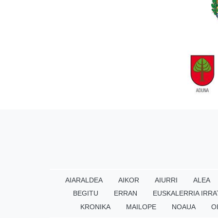
AIARALDEA
AIKOR
AIURRI
ALEA
BEGITU
ERRAN
EUSKALERRIA IRRA
KRONIKA
MAILOPE
NOAUA
O