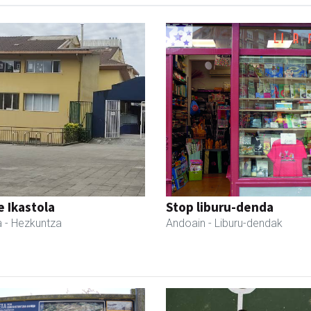
 Ikastola
Stop liburu-denda
a
- Hezkuntza
Andoain
- Liburu-dendak