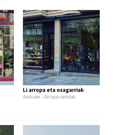
Li arropa eta osagarriak
Andoain
- Arropa-dendak