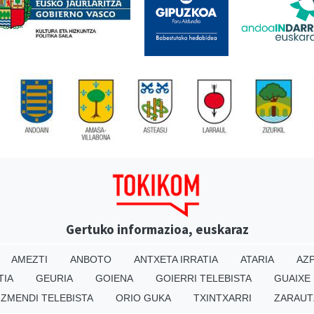
Gertuko informazioa, euskaraz
AMEZTI
ANBOTO
ANTXETA IRRATIA
ATARIA
AZP
TIA
GEURIA
GOIENA
GOIERRI TELEBISTA
GUAIXE
IZMENDI TELEBISTA
ORIO GUKA
TXINTXARRI
ZARAUT