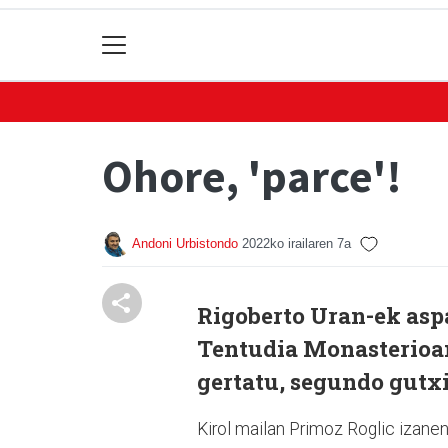
Ohore, 'parce'!
Andoni Urbistondo
2022ko irailaren 7a
Rigoberto Uran-ek aspa
Tentudia Monasterioan
gertatu, segundo gutxi
Kirol mailan Primoz Roglic izanen