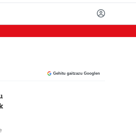
Gehitu gaitzazu Googlen
u
k
e