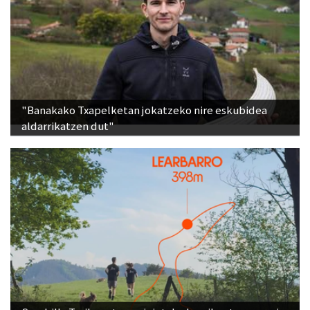
"Banakako Txapelketan jokatzeko nire eskubidea
aldarrikatzen dut"