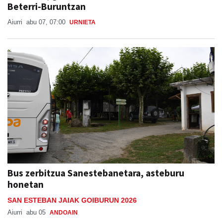
Beterri-Buruntzan
Aiurri
abu 07, 07:00
URNIETA
Bus zerbitzua Sanestebanetara, asteburu
honetan
SAN ESTEBAN JAIAK GOIBURUN 2026
Aiurri
abu 05
ANDOAIN