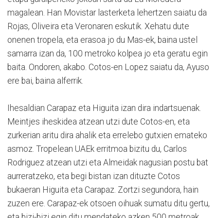
magalean. Han Movistar lasterketa lehertzen saiatu da
Rojas, Oliveira eta Veronaren eskutik. Xehatu dute
onenen tropela, eta erasoa jo du Mas-ek, baina ustel
samarra izan da, 100 metroko kolpea jo eta geratu egin
baita. Ondoren, akabo. Cotos-en Lopez saiatu da, Ayuso
ere bai, baina alferrik.
Ihesaldian Carapaz eta Higuita izan dira indartsuenak.
Meintjes iheskidea atzean utzi dute Cotos-en, eta
zurkerian aritu dira ahalik eta errelebo gutxien emateko
asmoz. Tropelean UAEk erritmoa bizitu du, Carlos
Rodriguez atzean utzi eta Almeidak nagusian postu bat
aurreratzeko, eta begi bistan izan dituzte Cotos
bukaeran Higuita eta Carapaz. Zortzi segundora, hain
zuzen ere. Carapaz-ek otsoen oihuak sumatu ditu gertu,
eta bizi-bizi egin ditu mendateko azken 500 metroak.