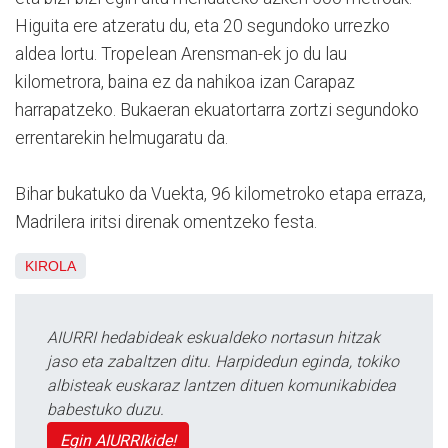
Higuita ere atzeratu du, eta 20 segundoko urrezko
aldea lortu. Tropelean Arensman-ek jo du lau
kilometrora, baina ez da nahikoa izan Carapaz
harrapatzeko. Bukaeran ekuatortarra zortzi segundoko
errentarekin helmugaratu da.
Bihar bukatuko da Vuekta, 96 kilometroko etapa erraza,
Madrilera iritsi direnak omentzeko festa.
KIROLA
AIURRI hedabideak eskualdeko nortasun hitzak
jaso eta zabaltzen ditu. Harpidedun eginda, tokiko
albisteak euskaraz lantzen dituen komunikabidea
babestuko duzu.
Egin AIURRIkide!