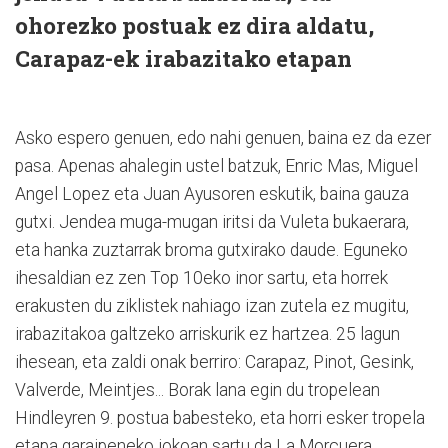
ohorezko postuak ez dira aldatu,
Carapaz-ek irabazitako etapan
Asko espero genuen, edo nahi genuen, baina ez da ezer
pasa. Apenas ahalegin ustel batzuk, Enric Mas, Miguel
Angel Lopez eta Juan Ayusoren eskutik, baina gauza
gutxi. Jendea muga-mugan iritsi da Vuleta bukaerara,
eta hanka zuztarrak broma gutxirako daude. Eguneko
ihesaldian ez zen Top 10eko inor sartu, eta horrek
erakusten du ziklistek nahiago izan zutela ez mugitu,
irabazitakoa galtzeko arriskurik ez hartzea. 25 lagun
ihesean, eta zaldi onak berriro: Carapaz, Pinot, Gesink,
Valverde, Meintjes... Borak lana egin du tropelean
Hindleyren 9. postua babesteko, eta horri esker tropela
etapa garaipeneko jokoan sartu da La Morcuera