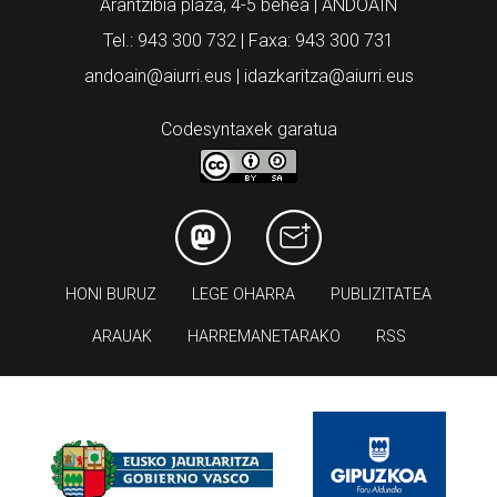
Arantzibia plaza, 4-5 behea | ANDOAIN
Tel.: 943 300 732 | Faxa: 943 300 731
andoain@aiurri.eus | idazkaritza@aiurri.eus
Codesyntaxek garatua
HONI BURUZ
LEGE OHARRA
PUBLIZITATEA
ARAUAK
HARREMANETARAKO
RSS