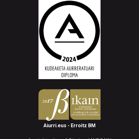
Aiurri.eus - Erroitz BM