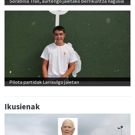
Sorabilla Trail, aurtengo jaietako berrikuntza nagusia
Pilota partidak Larraulgo jaietan
Ikusienak