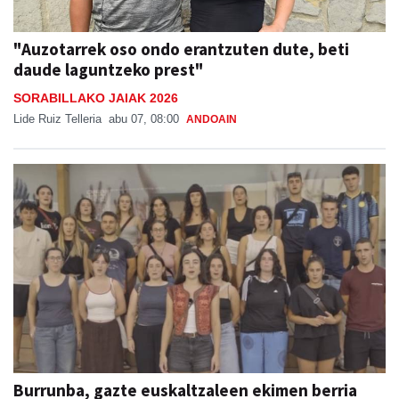
"Auzotarrek oso ondo erantzuten dute, beti
daude laguntzeko prest"
SORABILLAKO JAIAK 2026
Lide Ruiz Telleria
abu 07, 08:00
ANDOAIN
Burrunba, gazte euskaltzaleen ekimen berria