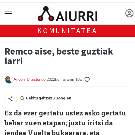
KOMUNITATEA
Remco aise, beste guztiak
larri
Andoni Urbistondo
2022ko irailaren 10a
Gehitu gaitzazu Googlen
Ez da ezer gertatu ustez asko gertatu
behar zuen etapan; justu iritsi da
jendea Vuelta bukaerara, eta