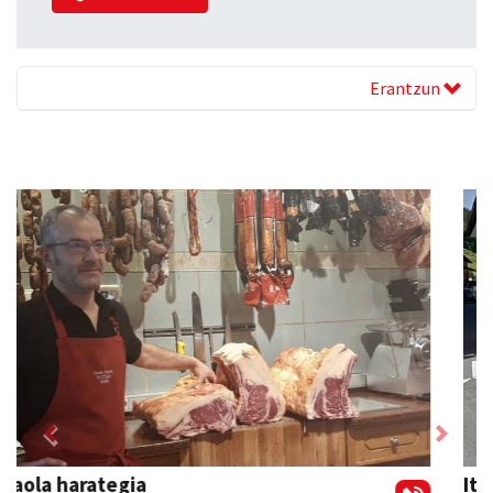
Erantzun
Previous
Next
Iturri-Ondo jatetxea