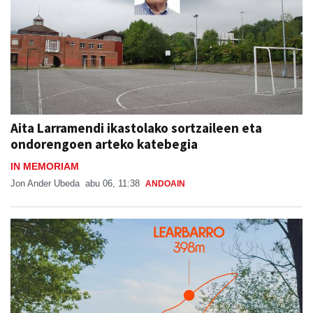
Aita Larramendi ikastolako sortzaileen eta
ondorengoen arteko katebegia
IN MEMORIAM
Jon Ander Ubeda
abu 06, 11:38
ANDOAIN