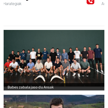
Asteasu
- Jatetxeak
Babes zabala jaso du Ansak