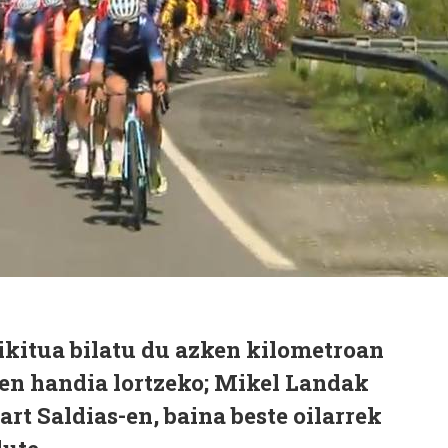
ikitua bilatu du azken kilometroan
pen handia lortzeko; Mikel Landak
art Saldias-en, baina beste oilarrek