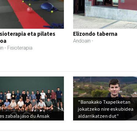
isioterapia eta pilates
Elizondo taberna
roa
Andoain
-
in
- Fisioterapia
"Banakako Txapelketan
jokatzeko nire eskubidea
s zabala jaso du Ansak
aldarrikatzen dut"