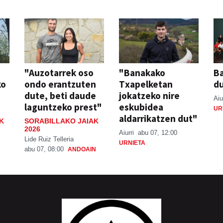
"Auzotarrek oso
"Banakako
Ba
ko
ondo erantzuten
Txapelketan
d
dute, beti daude
jokatzeko nire
Aiu
laguntzeko prest"
eskubidea
UR
aldarrikatzen dut"
K
SORABILLAKO JAIAK
2026
Aiurri
abu 07, 12:00
Lide Ruiz Telleria
URNIETA
abu 07, 08:00
ANDOAIN