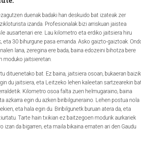
ute.
ezagutzen duenak badaki han deskuido bat izateak zer
zikloturista izanda. Profesionalak bizi arriskuan jaistea
le ausartenari ere. Lau kilometro eta erdiko jaitsiera hiru
ak, eta 30 bihurgune pasa emanda. Asko gaizto-gaiztoak. Ond
onalen lana, zeregina ere bada, baina edozeini bihotza bere
n moduko jaitsieretan.
tu dituenetako bat. Ez baina, jaitsiera osoan, bukaeran baizik
in du jaitsiera, eta Leitzeko lehen kaleetan sartzearekin ba
kerraldetik. Kilometro osoa falta zuen helmugaraino, baina
a azkarra egin du azken biribilguneraino. Lehen postua nola
ien, eta hala egin du. Biribilgunetk buruan atera da, eta
rtatu. Tarte hain txikian ez baitzegoen modurik aurkariek
o izan da bigarren, eta maila bikaina ematen ari den Gaudu