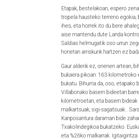
Etapak, bestelakoan, espero zena
tropela hausteko terreno egokia, b
ihes, eta horrek ito du bere ahale
aise mantendu dute Landa kontrol
Saldias helmugatik oso urrun zegoe
honetan arriskurik hartzen ez bad
Gaur alderik ez, onenen artean, 
bukaera pikoan. 163 kilometroko 
bukatu. Bihurria da, oso, etapako 
Villabonako baserri bideetan bar
kilometroetan, eta baserri bideak 
malkartsuak, sigi-sagatsuak... Sar
Kanposantura daraman bide zahar
Txakolindegikoa bukatzeko. Eusk
eta %26ko malkarrak. Igitaigintza i