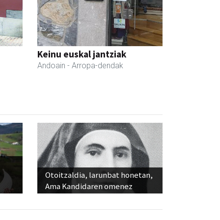
Keinu euskal jantziak
Andoain
- Arropa-dendak
Otoitzaldia, larunbat honetan,
Ama Kandidaren omenez