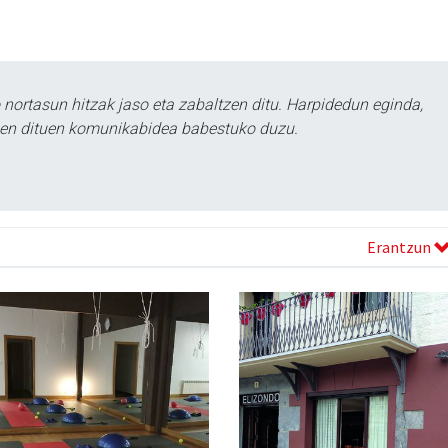
ortasun hitzak jaso eta zabaltzen ditu. Harpidedun eginda,
tzen dituen komunikabidea babestuko duzu.
Erantzun