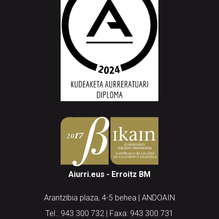
Aiurri.eus - Erroitz BM
Arantzibia plaza, 4-5 behea | ANDOAIN
Tel.: 943 300 732 | Faxa: 943 300 731