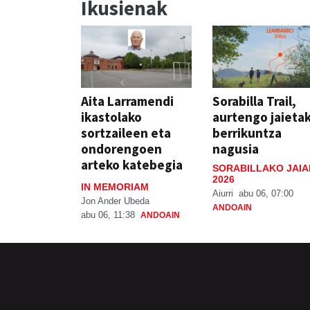
Ikusienak
Aita Larramendi
Sorabilla Trail,
ikastolako
aurtengo jaieta
sortzaileen eta
berrikuntza
ondorengoen
nagusia
arteko katebegia
SORABILLAKO JAIA
2026
IN MEMORIAM
Aiurri
abu 06, 07:00
Jon Ander Ubeda
ANDOAIN
abu 06, 11:38
ANDOAIN