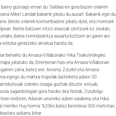
 baino gutxiago eman du. Saldias-en gora bazen oilarren
aina Mikel Landak bakarrik jokatu du ausart. Bakarrik egin du
gina. Beste oilarrek kontserbadore jokatu dute, eta morroiek
pean. Beste batzuen iritziz erasoak zentzurik ez zeukan,
lako, baina txirrindularitza ausarta bizitzen ari garen aro
a erdizka geratzeko arriskua handia da.
bihar beharko du Amasa-Villabonako Hika Txakolindegiko
etapa jokatuko da, Errenterian hasi eta Amasa-Villabonan
bigarren zatia, batez ere. Anoeta, Zizurkil eta Amasa-
rena egingo du martxa tropelak lasterketa azken 30
arriskutsuak izateko osagai guztiak dituzte: estuak,
asola sagardotegian gora hasiko dira festak, Zizurkilgo
rean ondoren, Adunan urruneko azken saiakera, eta Hika
al Herriko Huy horma: %20ko batez bestekoa 300 metrotan,
kastaro azkarra, bihar.