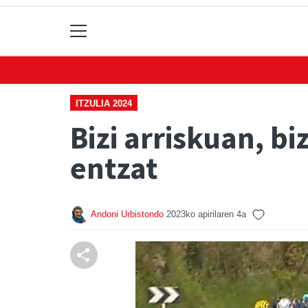
ITZULIA 2024
Bizi arriskuan, b
entzat
Andoni Urbistondo
2023ko apirilaren 4a