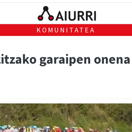
KOMUNITATEA
izitzako garaipen onena