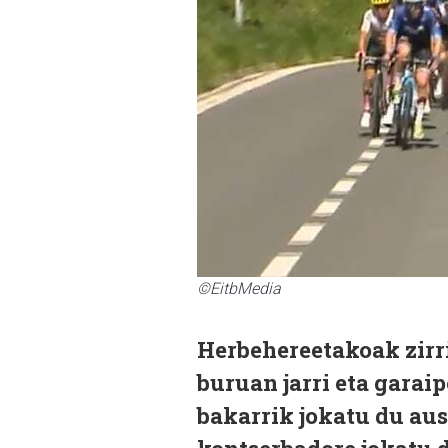
©EitbMedia
Herbehereetakoak zirr
buruan jarri eta garai
bakarrik jokatu du aus