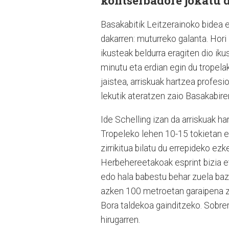
kontserbadore jokatu d
Basakabitik Leitzerainoko bidea 
dakarren: muturreko galanta. Hori 
ikusteak beldurra eragiten dio ikus
minutu eta erdian egin du tropel
jaistea, arriskuak hartzea profesi
lekutik ateratzen zaio Basakabire
Ide Schelling izan da arriskuak har
Tropeleko lehen 10-15 tokietan eg
zirrikitua bilatu du errepideko ez
Herbehereetakoak esprint bizia et
edo hala babestu behar zuela bazek
azken 100 metroetan garaipena ziu
Bora taldekoa gainditzeko. Sobrer
hirugarren.