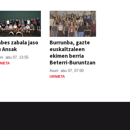
bes zabala jaso
Burrunba, gazte
u Ansak
euskaltzaleen
ekimen berria
rri
abu 07, 13:55
Beterri-Buruntzan
NIETA
Aiurri
abu 07, 07:00
URNIETA