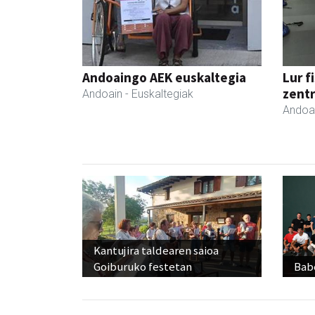
Andoaingo AEK euskaltegia
Lur f
zent
Andoain
- Euskaltegiak
Andoa
Kantujira taldearen saioa
Goiburuko festetan
Babe