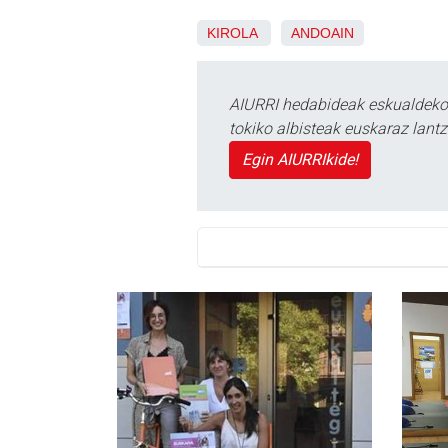
KIROLA
ANDOAIN
AIURRI hedabideak eskualdeko n
tokiko albisteak euskaraz lan
Egin AIURRIkide!