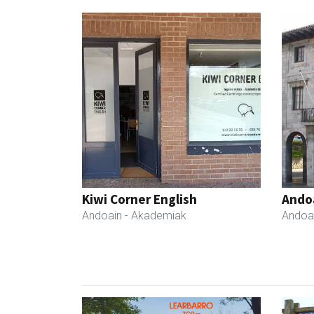
Kiwi Corner English
Ando
Andoain
- Akademiak
Andoa