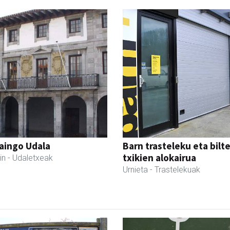
aingo Udala
Barn trasteleku eta bilt
txikien alokairua
in
- Udaletxeak
Urnieta
- Trastelekuak