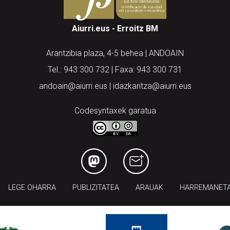
Aiurri.eus - Erroitz BM
Arantzibia plaza, 4-5 behea | ANDOAIN
Tel.: 943 300 732 | Faxa: 943 300 731
andoain@aiurri.eus | idazkaritza@aiurri.eus
Codesyntaxek garatua
LEGE OHARRA
PUBLIZITATEA
ARAUAK
HARREMANET