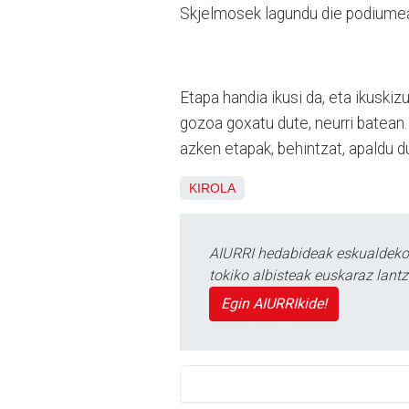
Skjelmosek lagundu die podiume
Etapa handia ikusi da, eta ikuski
gozoa goxatu dute, neurri batean. 
azken etapak, behintzat, apaldu d
KIROLA
AIURRI hedabideak eskualdeko n
tokiko albisteak euskaraz lan
Egin AIURRIkide!