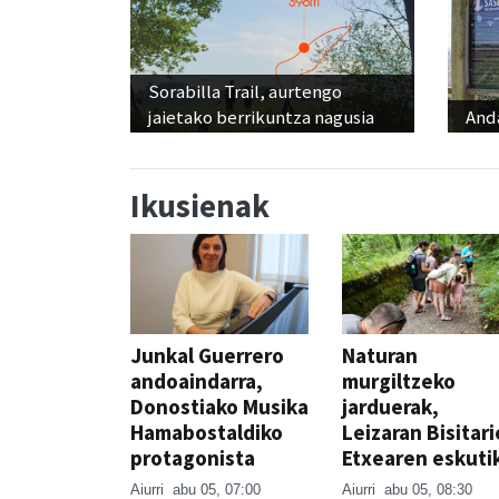
Sorabilla Trail, aurtengo
jaietako berrikuntza nagusia
And
Ikusienak
Junkal Guerrero
Naturan
andoaindarra,
murgiltzeko
Donostiako Musika
jarduerak,
Hamabostaldiko
Leizaran Bisitar
protagonista
Etxearen eskuti
Aiurri
abu 05, 07:00
Aiurri
abu 05, 08:30