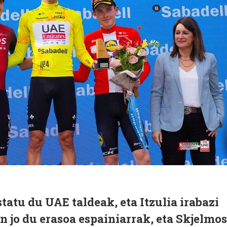
tatu du UAE taldeak, eta Itzulia irabazi
 jo du erasoa espainiarrak, eta Skjelmo