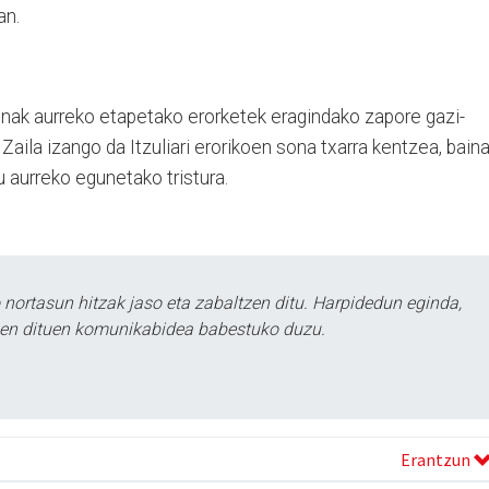
an.
zunak aurreko etapetako erorketek eragindako zapore gazi-
Zaila izango da Itzuliari erorikoen sona txarra kentzea, bain
u aurreko egunetako tristura.
ortasun hitzak jaso eta zabaltzen ditu. Harpidedun eginda,
tzen dituen komunikabidea babestuko duzu.
Erantzun