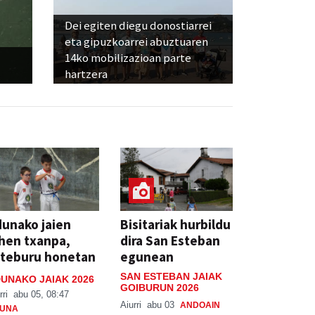
Dei egiten diegu donostiarrei
eta gipuzkoarrei abuztuaren
14ko mobilizazioan parte
hartzera
unako jaien
Bisitariak hurbildu
hen txanpa,
dira San Esteban
steburu honetan
egunean
SAN ESTEBAN JAIAK
UNAKO JAIAK 2026
GOIBURUN 2026
rri
abu 05, 08:47
Aiurri
abu 03
ANDOAIN
UNA