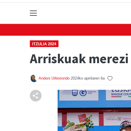
ITZULIA 2024
Arriskuak merezi
Andoni Urbistondo
2024ko apirilaren 6a