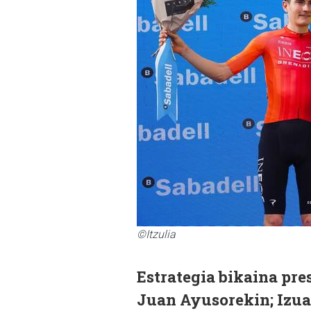
©Itzulia
Estrategia bikaina pres
Juan Ayusorekin; Izuan