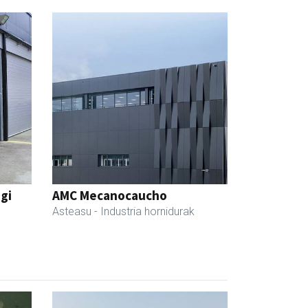
egi
AMC Mecanocaucho
Asteasu
- Industria hornidurak