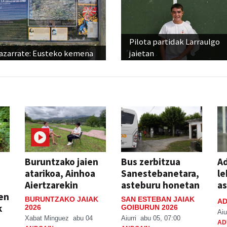
Pilota partidak Larraulgo
azarrate: Eusteko kemena
jaietan
Buruntzako jaien
Bus zerbitzua
Ad
atarikoa, Ainhoa
Sanestebanetara,
le
Aiertzarekin
asteburu honetan
a
ien
BURUNTZAKO JAIAK
SAN ESTEBAN JAIAK
AD
k
2026
GOIBURUN 2026
Aiu
Xabat Minguez
abu 04
Aiurri
abu 05, 07:00
AD