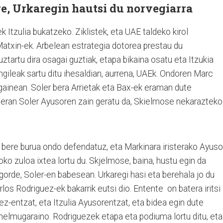
e, Urkaregin hautsi du norvegiarra
k Itzulia bukatzeko. Ziklistek, eta UAE taldeko kirol
txin-ek. Arbelean estrategia dotorea prestau du
ztartu dira osagai guztiak, etapa bikaina osatu eta Itzukia
angileak sartu ditu ihesaldian, aurrena, UAEk. Ondoren Marc
n gainean. Soler bera Arrietak eta Bax-ek eraman dute
saeran Soler Ayusoren zain geratu da, Skielmose nekarazteko
e, bere burua ondo defendatuz, eta Markinara iristerako Ayus
o zuloa ixtea lortu du. Skjelmose, baina, hustu egin da
gorde, Soler-en babesean. Urkaregi hasi eta berehala jo du
los Rodriguez-ek bakarrik eutsi dio. Entente on batera iritsi
uez-entzat, eta Itzulia Ayusorentzat, eta bidea egin dute
 helmugaraino. Rodriguezek etapa eta podiuma lortu ditu, eta