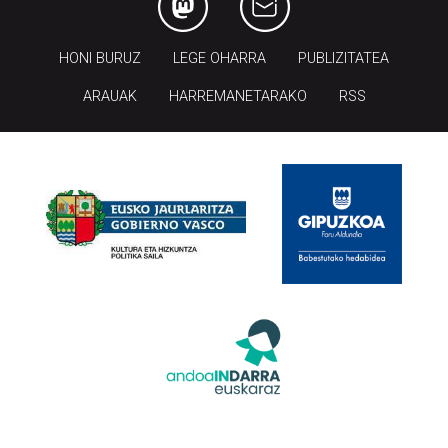
HONI BURUZ
LEGE OHARRA
PUBLIZITATEA
ARAUAK
HARREMANETARAKO
RSS