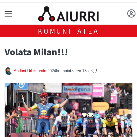
KOMUNITATEA
Volata Milan!!!
Andoni Urbistondo
2024ko maiatzaren 15a