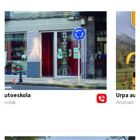
Previous
Next
Urpa autobusak
Andoain
- Autobusak