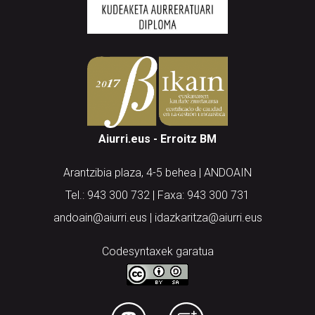
Aiurri.eus - Erroitz BM
Arantzibia plaza, 4-5 behea | ANDOAIN
Tel.: 943 300 732 | Faxa: 943 300 731
andoain@aiurri.eus | idazkaritza@aiurri.eus
Codesyntaxek garatua