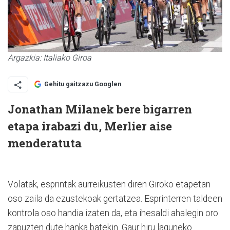
Argazkia: Italiako Giroa
Gehitu gaitzazu Googlen
Jonathan Milanek bere bigarren
etapa irabazi du, Merlier aise
menderatuta
Volatak, esprintak aurreikusten diren Giroko etapetan
oso zaila da ezustekoak gertatzea. Esprinterren taldeen
kontrola oso handia izaten da, eta ihesaldi ahalegin oro
zapuzten dute hanka batekin. Gaur hiru laguneko