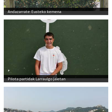
Andazarrate: Eusteko kemena
Pilota partidak Larraulgo jaietan