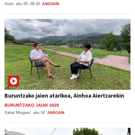
Aiurri
abu 05, 08:30
ANDOAIN
Buruntzako jaien atarikoa, Ainhoa Aiertzarekin
BURUNTZAKO JAIAK 2026
Xabat Minguez
abu 04
ANDOAIN