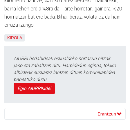
kilometro da luze, %5.6ko batez besteko maldarekin,
baina lehen erdia %8ra da. Tarte horretan, gainera, %20
hormatzar bat ere bada. Bihar, beraz, volata ez da hain
erraza izango.
KIROLA
AIURRI hedabideak eskualdeko nortasun hitzak
jaso eta zabaltzen ditu. Harpidedun eginda, tokiko
albisteak euskaraz lantzen dituen komunikabidea
babestuko duzu.
Egin AIURRIkide!
Erantzun