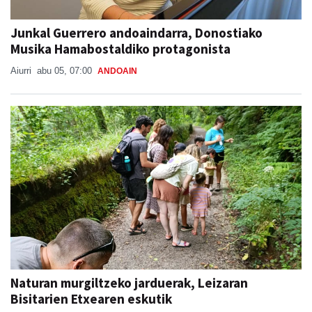
Junkal Guerrero andoaindarra, Donostiako
Musika Hamabostaldiko protagonista
Aiurri
abu 05, 07:00
ANDOAIN
Naturan murgiltzeko jarduerak, Leizaran
Bisitarien Etxearen eskutik