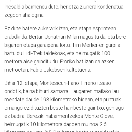
ihesaldia baimendu dute, heriotza ziurrera kondenatua
zegoen ahalegina.
Ez dute batere aukerarik izan, eta etapa esprintean
erabdki da. Bertan Jonathan Milan nagusitu da, eta bere
bigarren etapa garaipena lortu. Tim Merlier-en gurpila
hartu du Lidl-Trek taldekoak, eta helmugatik 100
metrora aise gainditu du. Eroriko bat izan da azken
metroetan, Fabio Jakobsen kaltetuena.
Bihar 12. etapa, Montesicuri-Fano Tirreno itsaso
ondotik, baina bihurri samarra. Laugarren mailako lau
mendate daude 193 kilometroko bidean, eta puntuak
emango ez dituzten beste hainbeste gaintxo, gehiago
ez badira. Bereziki nabarmentzekoa Monte Giove,
helmugatik 10 kilometrora dagoen muinoa. 2.6