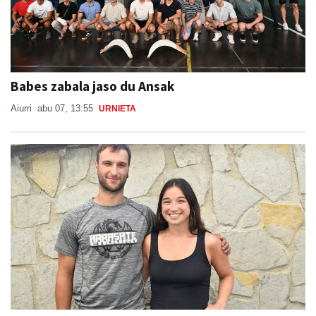
Babes zabala jaso du Ansak
Aiurri
abu 07, 13:55
URNIETA