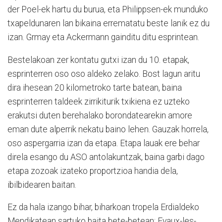
der Poel-ek hartu du burua, eta Philippsen-ek munduko
txapeldunaren lan bikaina errematatu beste lanik ez du
izan. Grmay eta Ackermann gainditu ditu esprintean.
Bestelakoan zer kontatu gutxi izan du 10. etapak,
esprinterren oso oso aldeko zelako. Bost lagun aritu
dira ihesean 20 kilometroko tarte batean, baina
esprinterren taldeek zirrikiturik txikiena ez uzteko
erakutsi duten berehalako borondatearekin amore
eman dute alperrik nekatu baino lehen. Gauzak horrela,
oso aspergarria izan da etapa. Etapa lauak ere behar
direla esango du ASO antolakuntzak, baina garbi dago
etapa zozoak izateko proportzioa handia dela,
ibilbidearen baitan.
Ez da hala izango bihar, biharkoan tropela Erdialdeko
Mendikatean sartuko baita bete-betean: Evaux-les-