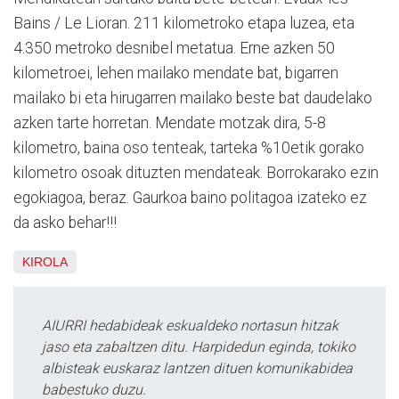
Bains / Le Lioran. 211 kilometroko etapa luzea, eta
4.350 metroko desnibel metatua. Erne azken 50
kilometroei, lehen mailako mendate bat, bigarren
mailako bi eta hirugarren mailako beste bat daudelako
azken tarte horretan. Mendate motzak dira, 5-8
kilometro, baina oso tenteak, tarteka %10etik gorako
kilometro osoak dituzten mendateak. Borrokarako ezin
egokiagoa, beraz. Gaurkoa baino politagoa izateko ez
da asko behar!!!
KIROLA
AIURRI hedabideak eskualdeko nortasun hitzak
jaso eta zabaltzen ditu. Harpidedun eginda, tokiko
albisteak euskaraz lantzen dituen komunikabidea
babestuko duzu.