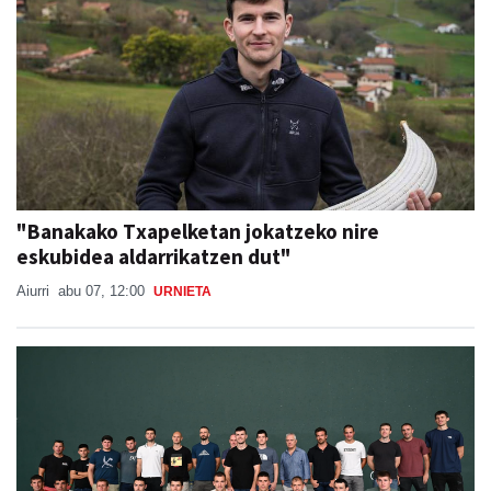
"Banakako Txapelketan jokatzeko nire
eskubidea aldarrikatzen dut"
Aiurri
abu 07, 12:00
URNIETA