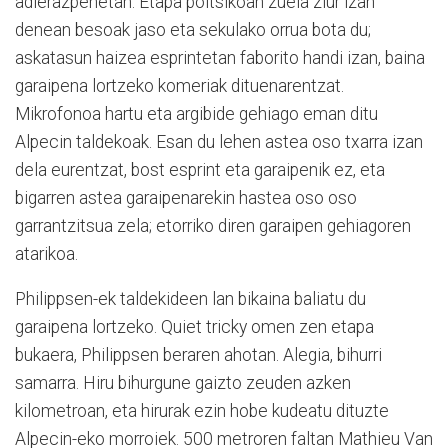
adierazpenetan. Etapa poltsikoan zuela ziur izan
denean besoak jaso eta sekulako orrua bota du;
askatasun haizea esprintetan faborito handi izan, baina
garaipena lortzeko komeriak dituenarentzat.
Mikrofonoa hartu eta argibide gehiago eman ditu
Alpecin taldekoak. Esan du lehen astea oso txarra izan
dela eurentzat, bost esprint eta garaipenik ez, eta
bigarren astea garaipenarekin hastea oso oso
garrantzitsua zela; etorriko diren garaipen gehiagoren
atarikoa.
Philippsen-ek taldekideen lan bikaina baliatu du
garaipena lortzeko. Quiet tricky omen zen etapa
bukaera, Philippsen beraren ahotan. Alegia, bihurri
samarra. Hiru bihurgune gaizto zeuden azken
kilometroan, eta hirurak ezin hobe kudeatu dituzte
Alpecin-eko morroiek. 500 metroren faltan Mathieu Van