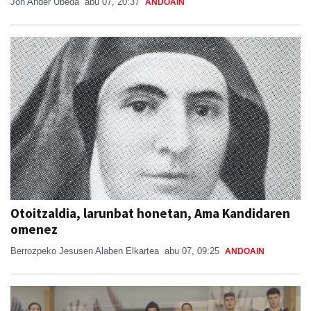
Jon Ander Ubeda
abu 07, 20:37
ANDOAIN
Otoitzaldia, larunbat honetan, Ama Kandidaren
omenez
Berrozpeko Jesusen Alaben Elkartea
abu 07, 09:25
ANDOAIN