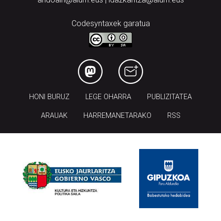
Codesyntaxek garatua
HONI BURUZ
LEGE OHARRA
PUBLIZITATEA
ARAUAK
HARREMANETARAKO
RSS