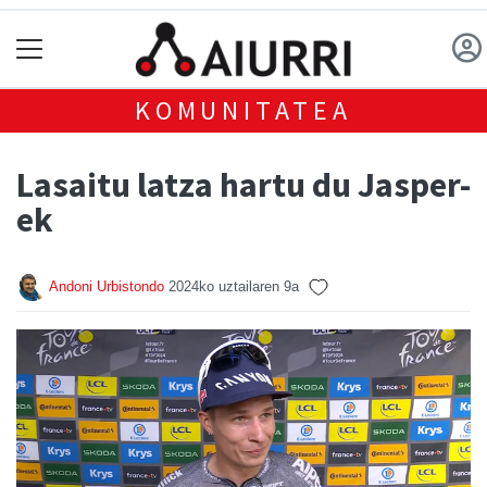
KOMUNITATEA
Lasaitu latza hartu du Jasper-
ek
Andoni Urbistondo
2024ko uztailaren 9a