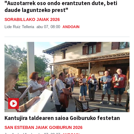
"Auzotarrek oso ondo erantzuten dute, beti
daude laguntzeko prest"
SORABILLAKO JAIAK 2026
Lide Ruiz Telleria
abu 07, 08:00
ANDOAIN
Kantujira taldearen saioa Goiburuko festetan
SAN ESTEBAN JAIAK GOIBURUN 2026