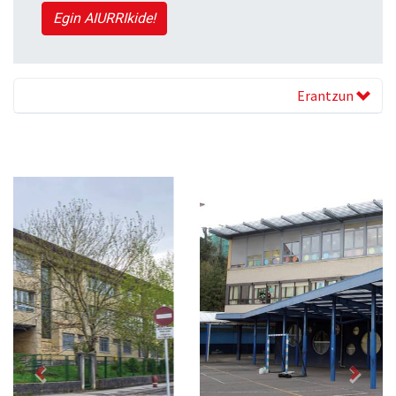
Egin AIURRIkide!
Erantzun
Previous
Next