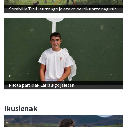
Sorabilla Trail, aurtengo jaietako berrikuntza nagusia
Pilota partidak Larraulgo jaietan
Ikusienak