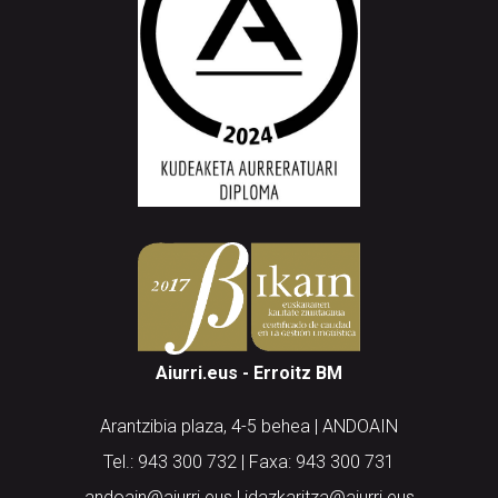
Aiurri.eus - Erroitz BM
Arantzibia plaza, 4-5 behea | ANDOAIN
Tel.: 943 300 732 | Faxa: 943 300 731
andoain@aiurri.eus | idazkaritza@aiurri.eus