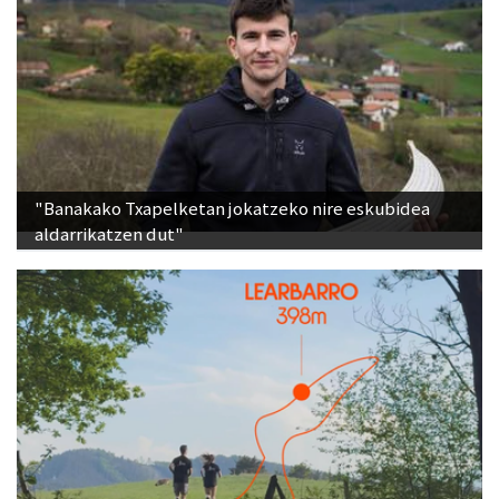
"Banakako Txapelketan jokatzeko nire eskubidea
aldarrikatzen dut"