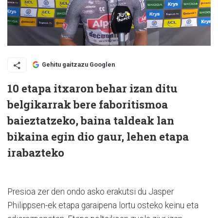
Gehitu gaitzazu Googlen
10 etapa itxaron behar izan ditu
belgikarrak bere faboritismoa
baieztatzeko, baina taldeak lan
bikaina egin dio gaur, lehen etapa
irabazteko
Presioa zer den ondo asko erakutsi du Jasper
Philippsen-ek etapa garaipena lortu osteko keinu eta