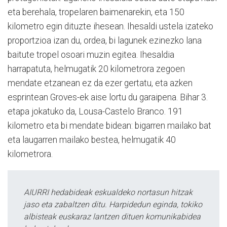
eta berehala, tropelaren baimenarekin, eta 150
kilometro egin dituzte ihesean. Ihesaldi ustela izateko
proportzioa izan du, ordea, bi lagunek ezinezko lana
baitute tropel osoari muzin egitea. Ihesaldia
harrapatuta, helmugatik 20 kilometrora zegoen
mendate etzanean ez da ezer gertatu, eta azken
esprintean Groves-ek aise lortu du garaipena. Bihar 3.
etapa jokatuko da, Lousa-Castelo Branco. 191
kilometro eta bi mendate bidean: bigarren mailako bat
eta laugarren mailako bestea, helmugatik 40
kilometrora.
AIURRI hedabideak eskualdeko nortasun hitzak
jaso eta zabaltzen ditu. Harpidedun eginda, tokiko
albisteak euskaraz lantzen dituen komunikabidea