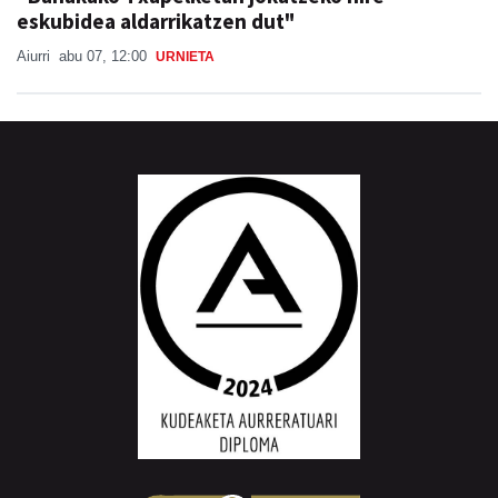
eskubidea aldarrikatzen dut"
Aiurri
abu 07, 12:00
URNIETA