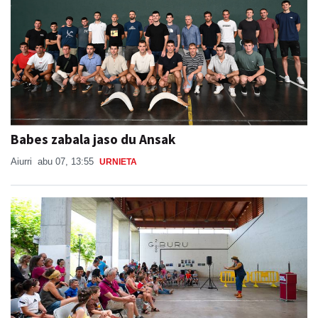
Babes zabala jaso du Ansak
Aiurri
abu 07, 13:55
URNIETA