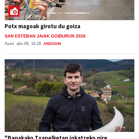
Potx magoak girotu du goiza
SAN ESTEBAN JAIAK GOIBURUN 2026
Aiurri
abu 08, 16:28
ANDOAIN
"Banakako Txapelketan jokatzeko nire