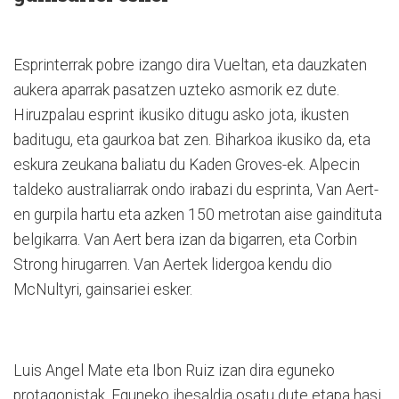
Esprinterrak pobre izango dira Vueltan, eta dauzkaten
aukera aparrak pasatzen uzteko asmorik ez dute.
Hiruzpalau esprint ikusiko ditugu asko jota, ikusten
baditugu, eta gaurkoa bat zen. Biharkoa ikusiko da, eta
eskura zeukana baliatu du Kaden Groves-ek. Alpecin
taldeko australiarrak ondo irabazi du esprinta, Van Aert-
en gurpila hartu eta azken 150 metrotan aise gaindituta
belgikarra. Van Aert bera izan da bigarren, eta Corbin
Strong hirugarren. Van Aertek lidergoa kendu dio
McNultyri, gainsariei esker.
Luis Angel Mate eta Ibon Ruiz izan dira eguneko
protagonistak. Eguneko ihesaldia osatu dute etapa hasi