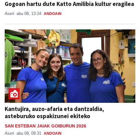
Gogoan hartu dute Katto Amilibia kultur eragilea
Aiurri
abu 08, 13:24
ANDOAIN
Kantujira, auzo-afaria eta dantzaldia,
asteburuko ospakizunei ekiteko
SAN ESTEBAN JAIAK GOIBURUN 2026
Aiurri
abu 08, 09:31
ANDOAIN