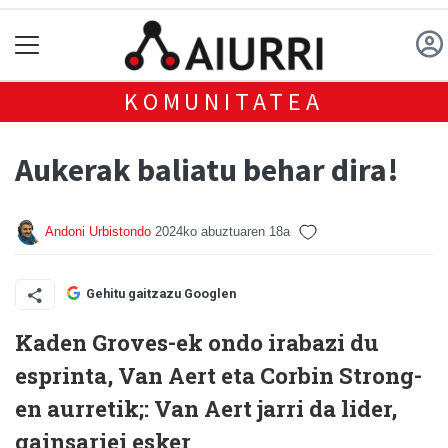
KOMUNITATEA
Aukerak baliatu behar dira!
Andoni Urbistondo
2024ko abuztuaren 18a
Gehitu gaitzazu Googlen
Kaden Groves-ek ondo irabazi du
esprinta, Van Aert eta Corbin Strong-
en aurretik;: Van Aert jarri da lider,
gainsariei esker