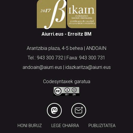
Aiurri.eus - Erroitz BM
Arantzibia plaza, 4-5 behea | ANDOAIN
Tel.: 943 300 732 | Faxa: 943 300 731
andoain@aiurri.eus | idazkaritza@aiurri.eus
Codesyntaxek garatua
HONI BURUZ
LEGE OHARRA
PUBLIZITATEA