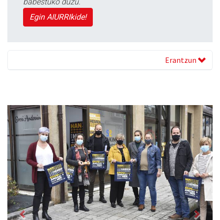
babestuko duzu.
Egin AIURRIkide!
Erantzun
Previous
Next