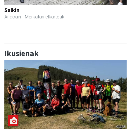
Fleming Herri Eskola
Amasa-Villabona
- Hezkuntza
Ikusienak