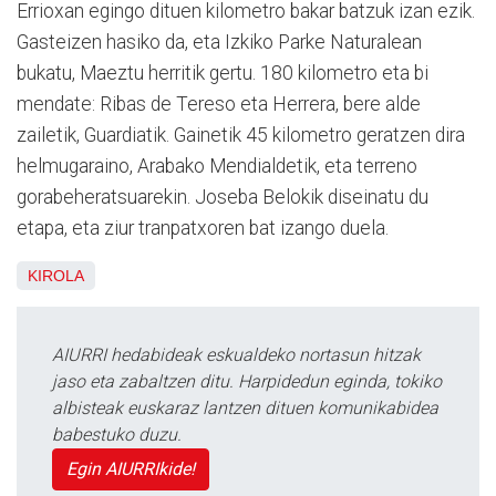
Errioxan egingo dituen kilometro bakar batzuk izan ezik.
Gasteizen hasiko da, eta Izkiko Parke Naturalean
bukatu, Maeztu herritik gertu. 180 kilometro eta bi
mendate: Ribas de Tereso eta Herrera, bere alde
zailetik, Guardiatik. Gainetik 45 kilometro geratzen dira
helmugaraino, Arabako Mendialdetik, eta terreno
gorabeheratsuarekin. Joseba Belokik diseinatu du
etapa, eta ziur tranpatxoren bat izango duela.
KIROLA
AIURRI hedabideak eskualdeko nortasun hitzak
jaso eta zabaltzen ditu. Harpidedun eginda, tokiko
albisteak euskaraz lantzen dituen komunikabidea
babestuko duzu.
Egin AIURRIkide!