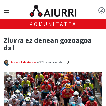
KOMUNITATEA
Ziurra ez denean gozoagoa
da!
Andoni Urbistondo
2024ko irailaren 4a