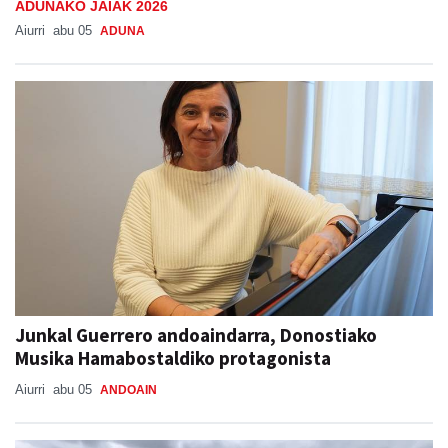
ADUNAKO JAIAK 2026
Aiurri
abu 05
ADUNA
Junkal Guerrero andoaindarra, Donostiako
Musika Hamabostaldiko protagonista
Aiurri
abu 05
ANDOAIN