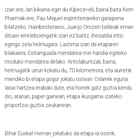
Izan ere, lan bikaina egin du Alpecin-ek, baina baita Kern
Pharmak ere, Pau Miquel esprinterrarekin garaipena
bilatzeko. Hainbesteraino, Juanjo Orozen taldeak eman
dituen erreleboengatik izan ez balitz, ihesaldia iritsi
egingo zela helmugara. Lastima izan da etaparen
bilakaera, Estranguada mendatea min handia egiteko
moduko mendatea delako. Antolakuntzak, baina,
helmugatik urrun kokatu du, 70 kilometrora, eta aurretik
mendiko bi etapa gogor jokatu ostean. Oilarrek eguna
lasai hartzea erabaki dute, eta horrek gatz guztia kendu
dio, atarian, paper gainean, etapa ikusgarria izateko
proportzio guztia zeukanean.
Bihar Euskal Herrian jokatuko da etapa ia osorik,