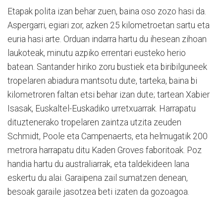
Etapak polita izan behar zuen, baina oso zozo hasi da.
Aspergarri, egiari zor, azken 25 kilometroetan sartu eta
euria hasi arte. Orduan indarra hartu du ihesean zihoan
laukoteak, minutu azpiko errentari eusteko herio
batean. Santander hiriko zoru bustiek eta biribilguneek
tropelaren abiadura mantsotu dute, tarteka, baina bi
kilometroren faltan etsi behar izan dute; tartean Xabier
Isasak, Euskaltel-Euskadiko urretxuarrak. Harrapatu
dituztenerako tropelaren zaintza utzita zeuden
Schmidt, Poole eta Campenaerts, eta helmugatik 200
metrora harrapatu ditu Kaden Groves faboritoak. Poz
handia hartu du australiarrak, eta taldekideen lana
eskertu du alai. Garaipena zail sumatzen denean,
besoak garaile jasotzea beti izaten da gozoagoa.