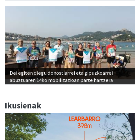
Dei egiten diegu donostiarrei eta gipuzkoarrei
abuztuaren 14ko mobilizazioan parte hartzera
Ikusienak