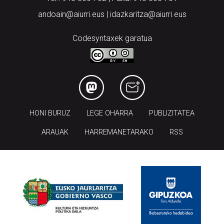
andoain@aiurri.eus | idazkaritza@aiurri.eus
Codesyntaxek garatua
HONI BURUZ
LEGE OHARRA
PUBLIZITATEA
ARAUAK
HARREMANETARAKO
RSS