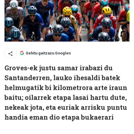
Gehitu gaitzazu Googlen
Groves-ek justu samar irabazi du
Santanderren, lauko ihesaldi batek
helmugatik bi kilometrora arte iraun
baitu; oilarrek etapa lasai hartu dute,
nekeak jota, eta euriak arrisku puntu
handia eman dio etapa bukaerari