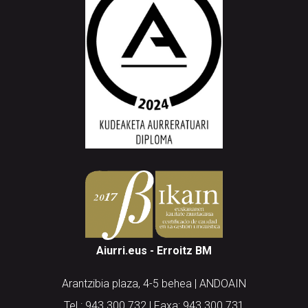
Aiurri.eus - Erroitz BM
Arantzibia plaza, 4-5 behea | ANDOAIN
Tel.: 943 300 732 | Faxa: 943 300 731