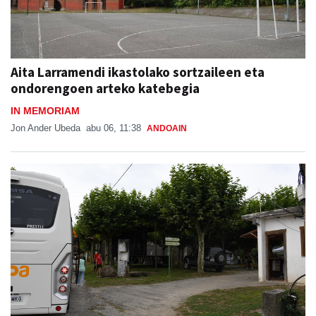
Aita Larramendi ikastolako sortzaileen eta
ondorengoen arteko katebegia
IN MEMORIAM
Jon Ander Ubeda
abu 06, 11:38
ANDOAIN