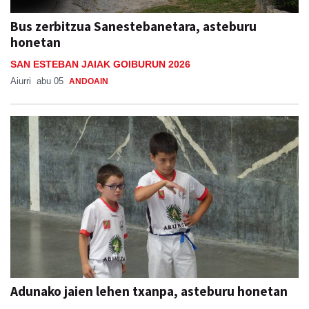
Bus zerbitzua Sanestebanetara, asteburu
honetan
SAN ESTEBAN JAIAK GOIBURUN 2026
Aiurri
abu 05
ANDOAIN
Adunako jaien lehen txanpa, asteburu honetan