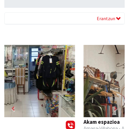
Erantzun
Previous
Next
Akam espazioa
Amasa-Villabona
- Arropa-dendak