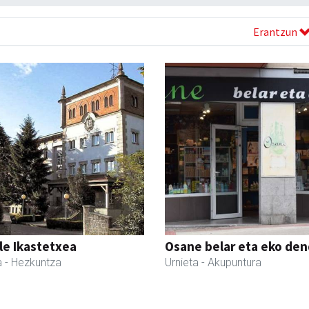
Erantzun
le Ikastetxea
Osane belar eta eko de
a
- Hezkuntza
Urnieta
- Akupuntura