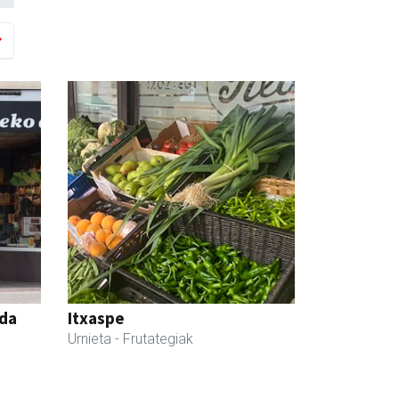
nda
Itxaspe
Urnieta
- Frutategiak