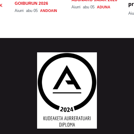
pr
GOIBURUN 2026
K
Aiurri
abu 05
ADUNA
Aiurri
abu 05
ANDOAIN
Aiu