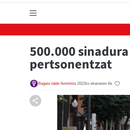
500.000 sinadura
pertsonentzat
Bagara talde feminista
2022ko ekainaren 8a