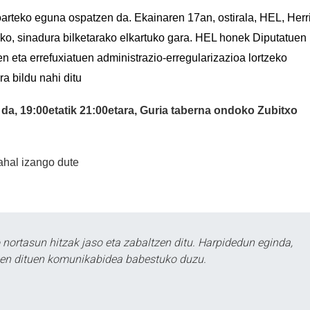
oarteko eguna ospatzen da.
E
kainaren 17an, ostirala, HEL,
Herr
ko, sinadura bilketarako elkartuko gara. HEL honek Diputatuen
en eta errefuxiatuen administrazio-erregularizazioa lortzeko
a bildu nahi ditu
da, 19:00etatik 21:00etara, Guria taberna ondoko Zubitxo
 ahal izango dute
ortasun hitzak jaso eta zabaltzen ditu. Harpidedun eginda,
tzen dituen komunikabidea babestuko duzu.