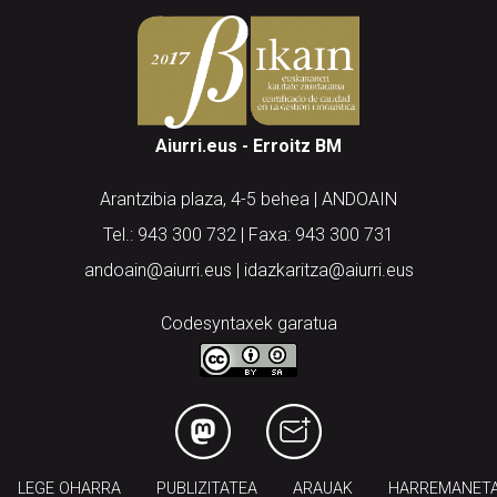
Aiurri.eus - Erroitz BM
Arantzibia plaza, 4-5 behea | ANDOAIN
Tel.: 943 300 732 | Faxa: 943 300 731
andoain@aiurri.eus | idazkaritza@aiurri.eus
Codesyntaxek garatua
LEGE OHARRA
PUBLIZITATEA
ARAUAK
HARREMANET