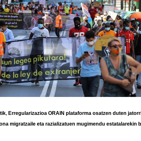
tik,
Erregularizazioa ORAIN
plataforma osatzen duten
j
atorr
ona migratzaile eta
razializatu
en
mugimendu estatalarekin b