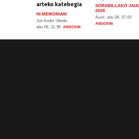
arteko katebegia
SORABILLAKO JAIA
2026
IN MEMORIAM
Aiurri
abu 06, 07:00
Jon Ander Ubeda
ANDOAIN
abu 06, 11:38
ANDOAIN