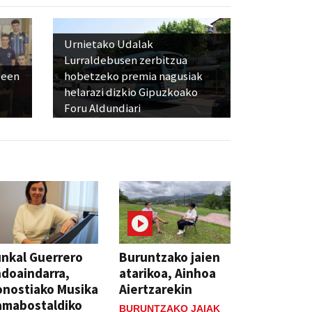
Urnietako Udalak
Lurraldebusen zerbitzua
leen
hobetzeko premia nagusiak
helarazi dizkio Gipuzkoako
Foru Aldundiari
nkal Guerrero
Buruntzako jaien
doaindarra,
atarikoa, Ainhoa
nostiako Musika
Aiertzarekin
amabostaldiko
BURUNTZAKO JAIAK