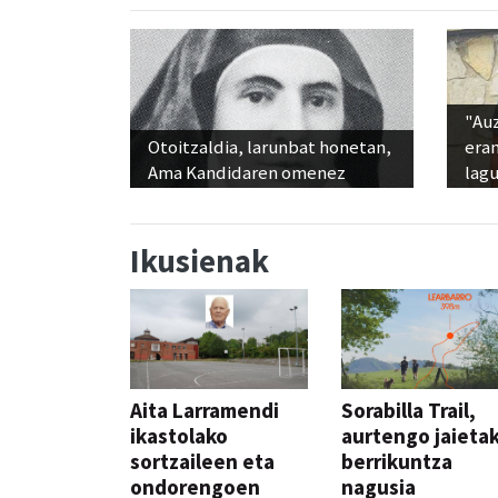
"Au
Otoitzaldia, larunbat honetan,
era
Ama Kandidaren omenez
lag
Ikusienak
Aita Larramendi
Sorabilla Trail,
ikastolako
aurtengo jaieta
sortzaileen eta
berrikuntza
ondorengoen
nagusia