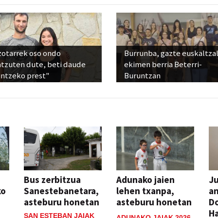
zotarrek oso ondo
Burrunba, gazte euskaltza
ntzuten dute, beti daude
ekimen berria Beterri-
untzeko prest"
Buruntzan
Bus zerbitzua
Adunako jaien
Ju
ko
Sanestebanetara,
lehen txanpa,
an
asteburu honetan
asteburu honetan
Do
H
SAN ESTEBAN JAIAK
ADUNAKO JAIAK 2026