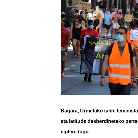
Bagara, Urnietako talde feminista
eta latitude desberdinetako perts
egiten dugu.