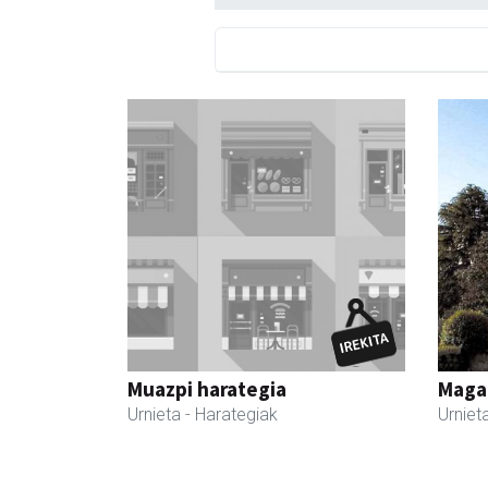
Muazpi harategia
Maga
Urnieta
- Harategiak
Urniet