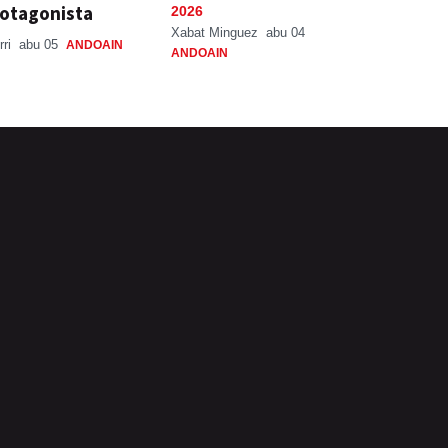
otagonista
2026
Xabat Minguez
abu 04
rri
abu 05
ANDOAIN
ANDOAIN