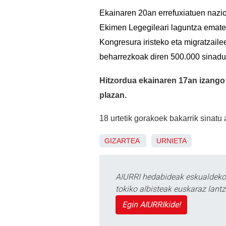
Ekainaren 20an errefuxiatuen nazi
Ekimen Legegileari laguntza emate
Kongresura iristeko eta migratzaile
beharrezkoak diren 500.000 sinadur
Hitzordua ekainaren 17an izango 
plazan.
18 urtetik gorakoek bakarrik sinatu
GIZARTEA
URNIETA
AIURRI hedabideak eskualdeko n
tokiko albisteak euskaraz lan
Egin AIURRIkide!