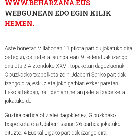
WWW.BEHARZANA.EUS
WEBGUNEAN EDO EGIN KILIK
HEMEN.
Aste honetan Villabonan 11 pilota partidu jokatuko dira
ostegun, ostiral eta larunbatean. 9 federatuak izango
dira eta 2 Aiztondoko XXVI. topaketari dagozkionak.
Gipuzkoako txapelketa zein Udaberri Sariko partidak
izango dira, eskuz eta joko garbian ezker paretan.
Eskolartekoan, Irati benjaminetan paleta txapelketa
jokatuko du.
Guztira partida ofizialei dagokienez, Gipuzkoako
txapelketa eta Udaberri sarian 26 partida jokatuko
dituzte, 4 Euskal Ligako partidak izango dira.