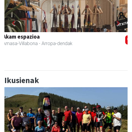
Previous
Next
Zubimusu Ikastola
Amasa-Villabona
- Hezkuntza
Ikusienak