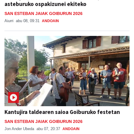
asteburuko ospakizunei ekiteko
SAN ESTEBAN JAIAK GOIBURUN 2026
Aiurri
abu 08, 09:31
ANDOAIN
Kantujira taldearen saioa Goiburuko festetan
SAN ESTEBAN JAIAK GOIBURUN 2026
Jon Ander Ubeda
abu 07, 20:37
ANDOAIN