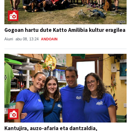
Gogoan hartu dute Katto Amilibia kultur eragilea
Aiurri
abu 08, 13:24
ANDOAIN
Kantujira, auzo-afaria eta dantzaldia,