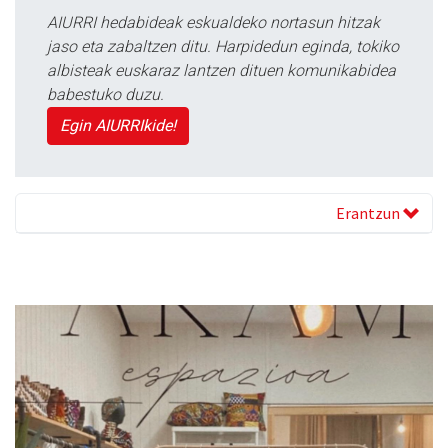
AIURRI hedabideak eskualdeko nortasun hitzak
jaso eta zabaltzen ditu. Harpidedun eginda, tokiko
albisteak euskaraz lantzen dituen komunikabidea
babestuko duzu.
Egin AIURRIkide!
Erantzun