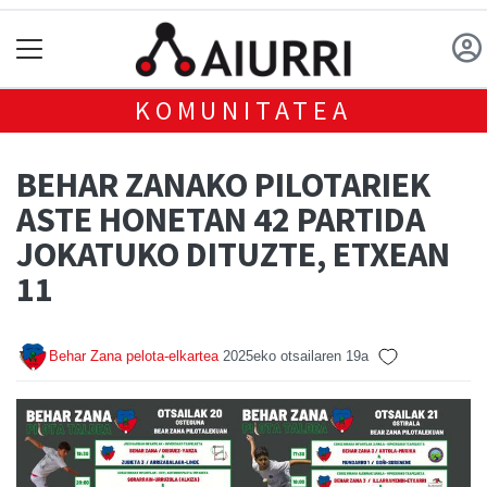
KOMUNITATEA
BEHAR ZANAKO PILOTARIEK
ASTE HONETAN 42 PARTIDA
JOKATUKO DITUZTE, ETXEAN
11
Behar Zana pelota-elkartea
2025eko otsailaren 19a