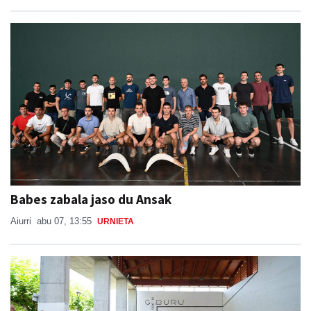
Babes zabala jaso du Ansak
Aiurri
abu 07, 13:55
URNIETA