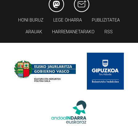
HONI BURUZ
LEGE OHARRA
PUBLIZITATEA
ARAUAK
HARREMANETARAKO
RSS