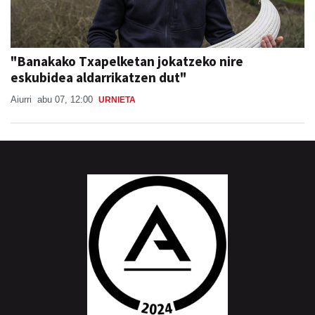
"Banakako Txapelketan jokatzeko nire
eskubidea aldarrikatzen dut"
Aiurri
abu 07, 12:00
URNIETA