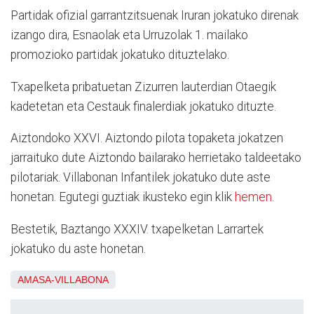
Partidak ofizial garrantzitsuenak Iruran jokatuko direnak
izango dira, Esnaolak eta Urruzolak 1. mailako
promozioko partidak jokatuko dituztelako.
Txapelketa pribatuetan Zizurren lauterdian Otaegik
kadetetan eta Cestauk finalerdiak jokatuko dituzte.
Aiztondoko XXVI. Aiztondo pilota topaketa jokatzen
jarraituko dute Aiztondo bailarako herrietako taldeetako
pilotariak. Villabonan Infantilek jokatuko dute aste
honetan. Egutegi guztiak ikusteko egin klik
hemen
.
Bestetik, Baztango XXXIV. txapelketan Larrartek
jokatuko du aste honetan.
AMASA-VILLABONA