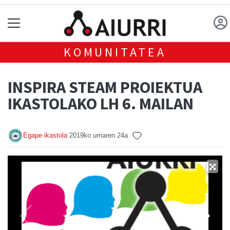
KOMUNITATEA
INSPIRA STEAM PROIEKTUA
IKASTOLAKO LH 6. MAILAN
Egape ikastola
2019ko urriaren 24a