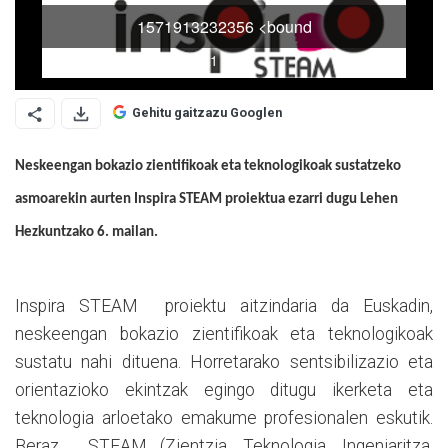
Gehitu gaitzazu Googlen
Neskeengan bokazio zientifikoak eta teknologikoak sustatzeko
asmoarekin aurten Inspira STEAM proiektua ezarri dugu Lehen
Hezkuntzako 6. mailan.
Inspira STEAM
proiektu aitzindaria da Euskadin,
neskeengan bokazio zientifikoak eta teknologikoak
sustatu nahi dituena.
Horretarako sentsibilizazio eta
orientazioko ekintzak egingo ditugu ikerketa eta
teknologia arloetako emakume profesionalen eskutik.
Beraz,
STEAM (Zientzia, Teknologia, Ingeniaritza,