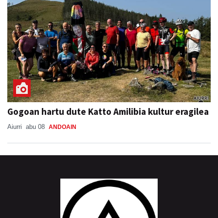
Gogoan hartu dute Katto Amilibia kultur eragilea
Aiurri
abu 08
ANDOAIN