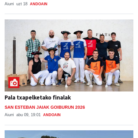
Aiurri
uzt 18
ANDOAIN
Pala txapelketako finalak
SAN ESTEBAN JAIAK GOIBURUN 2026
Aiurri
abu 09, 19:01
ANDOAIN