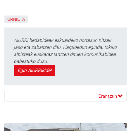
URNIETA
AIURRI hedabideak eskualdeko nortasun hitzak
jaso eta zabaltzen ditu. Harpidedun eginda, tokiko
albisteak euskaraz lantzen dituen komunikabidea
babestuko duzu.
Egin AIURRIkide!
Erantzun