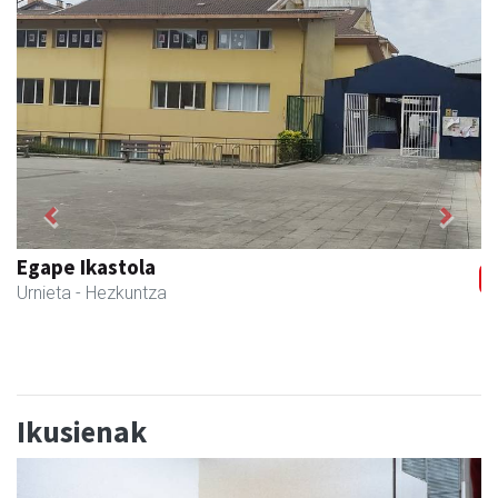
Previous
Next
Urnietako Udala
Urnieta
- Udaletxeak
Ikusienak