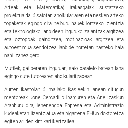
Arteak eta Matematika) irakasgaiak sustatzeko
proiektua da. 6 saiotan aholkulariaren eta nesken arteko
topaketak egingo dira helburu hauek lortzeko: zientzia
eta teknologiako lanbideen inguruko zalantzak argitzea
eta oztopoak gainditzea, motibazioak argitzea eta
autoestimua sendotzea lanbide horretan hasteko hala
nahi izanez gero.
Mutilek, gai beraren inguruan, saio paralelo batean lana
egingo dute tutorearen aholkularitzapean.
Aurten ikastolan 6. mailako ikasleekin lanean ditugun
mentoreak Jone Cercadillo Ibarguren eta Ane Izaskun
Aranburu dira, lehenengoa Enpresa eta Administrazio
kudeaketan lizentziatua eta bigarrena EHUn doktoretza
egiten ari den kimikari ikertzailea.