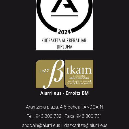
Aiurri.eus - Erroitz BM
Arantzibia plaza, 4-5 behea | ANDOAIN
Tel.: 943 300 732 | Faxa: 943 300 731
andoain@aiurri.eus | idazkaritza@aiurri.eus