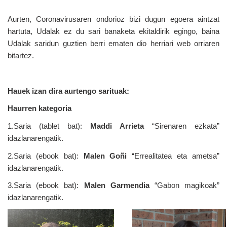
Aurten, Coronavirusaren ondorioz bizi dugun egoera aintzat 
hartuta, Udalak ez du sari banaketa ekitaldirik egingo, baina 
Udalak saridun guztien berri ematen dio herriari web orriaren 
bitartez. 
Hauek izan dira aurtengo sarituak:
Haurren kategoria
1.Saria (tablet bat): 
Maddi Arrieta
 “Sirenaren ezkata” 
idazlanarengatik.
2.Saria (ebook bat): 
Malen Goñi
 “Errealitatea eta ametsa” 
idazlanarengatik.
3.Saria (ebook bat): 
Malen Garmendia
 “Gabon magikoak” 
idazlanarengatik. 