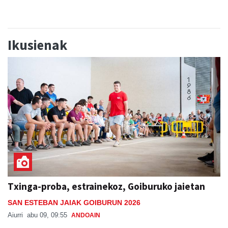
Ikusienak
Txinga-proba, estrainekoz, Goiburuko jaietan
SAN ESTEBAN JAIAK GOIBURUN 2026
Aiurri
abu 09, 09:55
ANDOAIN