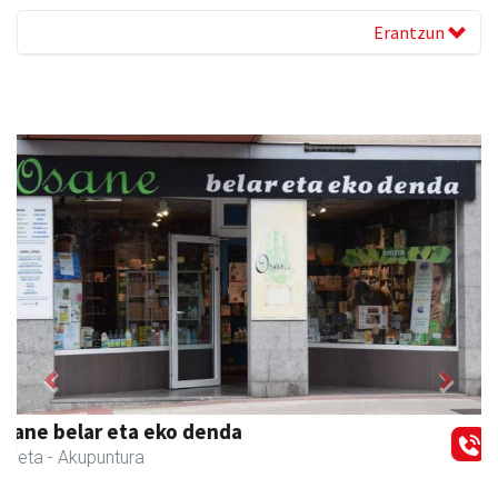
Erantzun
Previous
Next
Egape Ikastola
Urnieta
- Hezkuntza