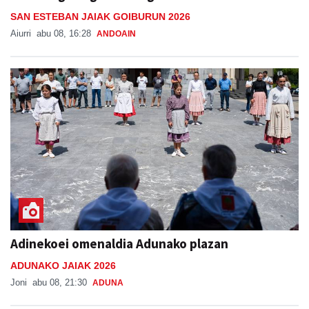
SAN ESTEBAN JAIAK GOIBURUN 2026
Aiurri
abu 08, 16:28
ANDOAIN
Adinekoei omenaldia Adunako plazan
ADUNAKO JAIAK 2026
Joni
abu 08, 21:30
ADUNA