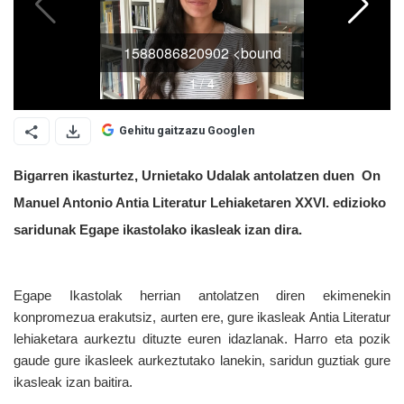
Gehitu gaitzazu Googlen
Bigarren ikasturtez, Urnietako Udalak antolatzen duen  On 
Manuel Antonio Antia Literatur Lehiaketaren XXVI. edizioko 
saridunak Egape ikastolako ikasleak izan dira.
Egape Ikastolak herrian antolatzen diren ekimenekin 
konpromezua erakutsiz, aurten ere, gure ikasleak Antia Literatur 
lehiaketara aurkeztu dituzte euren idazlanak. Harro eta pozik 
gaude gure ikasleek aurkeztutako lanekin, saridun guztiak gure 
ikasleak izan baitira. 