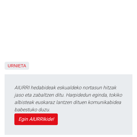
URNIETA
AIURRI hedabideak eskualdeko nortasun hitzak
jaso eta zabaltzen ditu. Harpidedun eginda, tokiko
albisteak euskaraz lantzen dituen komunikabidea
babestuko duzu.
Egin AIURRIkide!