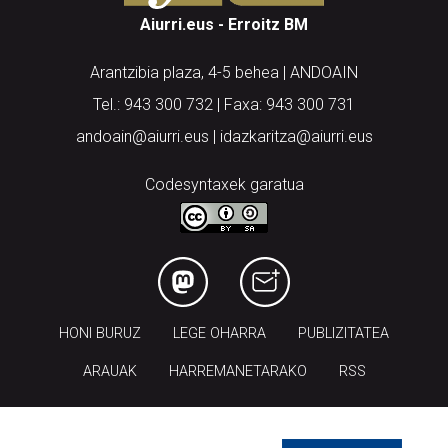
Aiurri.eus - Erroitz BM
Arantzibia plaza, 4-5 behea | ANDOAIN
Tel.: 943 300 732 | Faxa: 943 300 731
andoain@aiurri.eus | idazkaritza@aiurri.eus
Codesyntaxek garatua
HONI BURUZ
LEGE OHARRA
PUBLIZITATEA
ARAUAK
HARREMANETARAKO
RSS