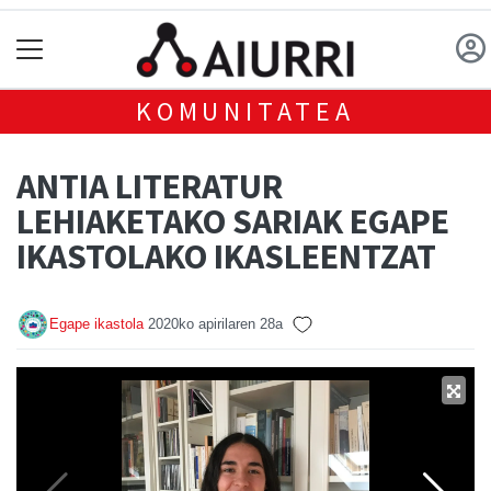
KOMUNITATEA
ANTIA LITERATUR
LEHIAKETAKO SARIAK EGAPE
IKASTOLAKO IKASLEENTZAT
Egape ikastola
2020ko apirilaren 28a