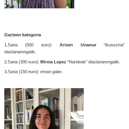
Gazteen kategoria
1.Saria (500 euro): 
Arixen Unanue
 “Ikusezina” 
idazlanarengatik.
2.Saria (300 euro): 
Mireia Lopez
 “Naridoak” idazlanarengatik.
3.Saria (150 euro): eman gabe.