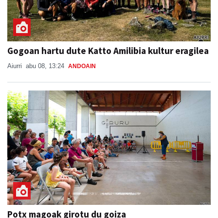
Gogoan hartu dute Katto Amilibia kultur eragilea
Aiurri
abu 08, 13:24
ANDOAIN
Potx magoak girotu du goiza