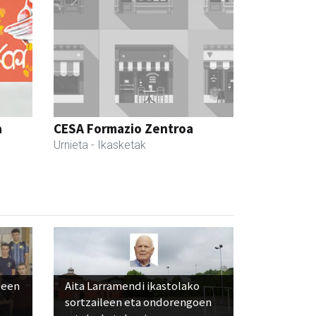
a
CESA Formazio Zentroa
Urnieta
- Ikasketak
leen
Aita Larramendi ikastolako
sortzaileen eta ondorengoen