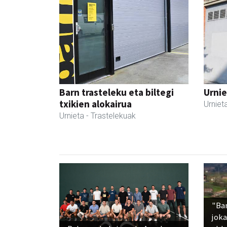
Barn trasteleku eta biltegi
Urnie
txikien alokairua
Urniet
Urnieta
- Trastelekuak
"Ba
jok