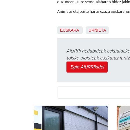
duzunean, zure seme-alabaren bidez jakinar
Animatu eta parte hartu ezazu euskarare
EUSKARA
URNIETA
AIURRI hedabideak eskualdeko n
tokiko albisteak euskaraz lan
Egin AIURRIkide!