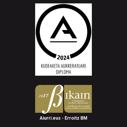
Aiurri.eus - Erroitz BM