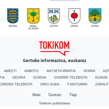
Gertuko informazioa, euskaraz
AMEZTI
ANBOTO
ANTXETA IRRATIA
ATARIA
AZP
TIA
GEURIA
GOIENA
GOIERRI TELEBISTA
GUAIXE
IZMENDI TELEBISTA
ORIO GUKA
TXINTXARRI
ZARAUT
Matx
Gurean
Ttap
Tokikom publizitatea