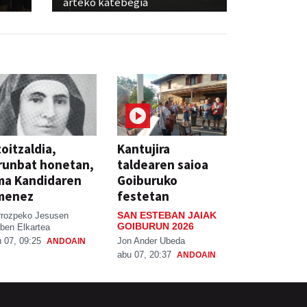
arteko katebegia
oitzaldia,
Kantujira
runbat honetan,
taldearen saioa
ma Kandidaren
Goiburuko
menez
festetan
SAN ESTEBAN JAIAK
rrozpeko Jesusen
GOIBURUN 2026
ben Elkartea
Jon Ander Ubeda
 07, 09:25
ANDOAIN
abu 07, 20:37
ANDOAIN