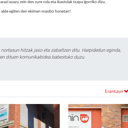
azi ezazu zein den zure rola eta Ikastolak txapa igorriko dizu. 
n alde egiten den ekimen masibo honetan!
ortasun hitzak jaso eta zabaltzen ditu. Harpidedun eginda,
tzen dituen komunikabidea babestuko duzu.
Erantzun