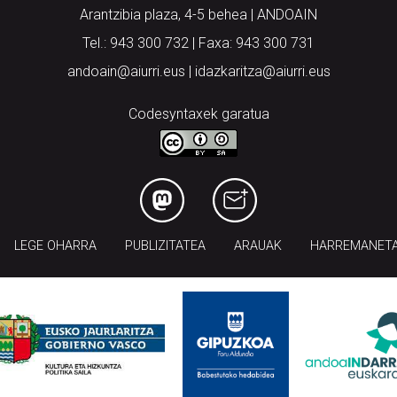
Arantzibia plaza, 4-5 behea | ANDOAIN
Tel.: 943 300 732 | Faxa: 943 300 731
andoain@aiurri.eus | idazkaritza@aiurri.eus
Codesyntaxek garatua
LEGE OHARRA
PUBLIZITATEA
ARAUAK
HARREMANET