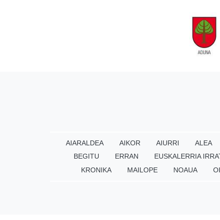
AIARALDEA
AIKOR
AIURRI
ALEA
BEGITU
ERRAN
EUSKALERRIA IRRA
KRONIKA
MAILOPE
NOAUA
O