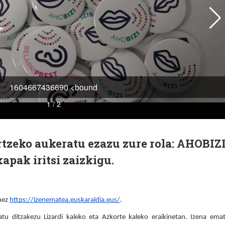
rtzeko aukeratu ezazu zure rola: AHOBIZ
pak iritsi zaizkigu.
nez 
https://izenematea.euskaraldia.eus/
.
tu ditzakezu Lizardi kaleko eta Azkorte kaleko eraikinetan. Izena emat