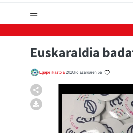
Euskaraldia bada
Egape ikastola
2020ko azaroaren 6a