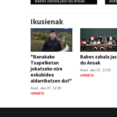
Babes zabala jaso du Ansak
alda
Ikusienak
"Banakako
Babes zabala ja
Txapelketan
du Ansak
jokatzeko nire
Aiurri
abu 07, 13:55
eskubidea
URNIETA
aldarrikatzen dut"
Aiurri
abu 07, 12:00
URNIETA