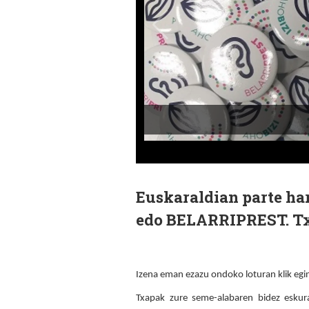
Euskaraldian parte ha
edo BELARRIPREST. Txa
Izena eman ezazu ondoko loturan klik egi
Txapak zure seme-alabaren bidez eskura