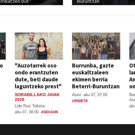
rrikatzen dut"
Buruntzan
so
"Auzotarrek oso
Burrunba, gazte
Ot
ondo erantzuten
euskaltzaleen
la
dute, beti daude
ekimen berria
A
laguntzeko prest"
Beterri-Buruntzan
o
SORABILLAKO JAIAK
Aiurri
abu 07, 07:00
Be
2026
Ala
URNIETA
Lide Ruiz Telleria
abu
abu 07, 08:00
ANDOAIN