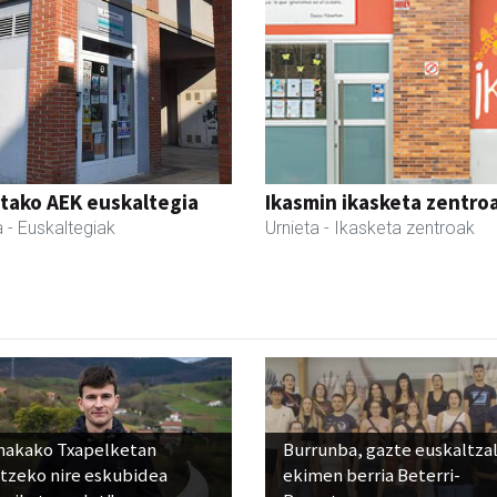
tako AEK euskaltegia
Ikasmin ikasketa zentro
a
- Euskaltegiak
Urnieta
- Ikasketa zentroak
nakako Txapelketan
Burrunba, gazte euskaltza
atzeko nire eskubidea
ekimen berria Beterri-