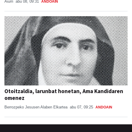
Aiurri
abu 08, 09:31
ANDOAIN
Otoitzaldia, larunbat honetan, Ama Kandidaren
omenez
Berrozpeko Jesusen Alaben Elkartea
abu 07, 09:25
ANDOAIN