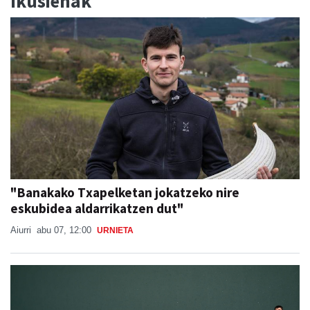
Ikusienak
"Banakako Txapelketan jokatzeko nire
eskubidea aldarrikatzen dut"
Aiurri
abu 07, 12:00
URNIETA