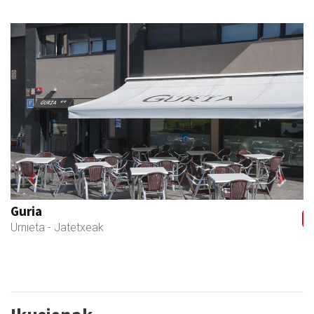
Previous
Next
Barn trasteleku eta biltegi txikien alokairua
Urnieta
- Trastelekuak