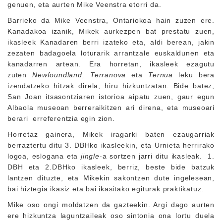
genuen, eta aurten Mike Veenstra etorri da.
Barrieko da Mike Veenstra, Ontariokoa hain zuzen ere.
Kanadakoa izanik, Mikek aurkezpen bat prestatu zuen,
ikasleek Kanadaren berri izateko eta, aldi berean, jakin
zezaten badagoela loturarik arrantzale euskaldunen eta
kanadarren artean. Era horretan, ikasleek ezagutu
zuten
Newfoundland, Terranova
eta
Ternua
leku bera
izendatzeko hitzak direla, hiru hizkuntzatan. Bide batez,
San Joan itsasontziaren istorioa aipatu zuen, gaur egun
Albaola museoan berreraikitzen ari direna, eta museoari
berari erreferentzia egin zion.
Horretaz gainera, Mikek iragarki baten ezaugarriak
berraztertu ditu 3. DBHko ikasleekin, eta Urnieta herrirako
logoa, eslogana eta
jingle
-a sortzen jarri ditu ikasleak. 1.
DBH eta 2.DBHko ikasleek, berriz, beste bide batzuk
lantzen dituzte, eta Mikekin sakontzen dute ingelesean,
bai hiztegia ikasiz eta bai ikasitako egiturak praktikatuz.
Mike oso ongi moldatzen da gazteekin. Argi dago aurten
ere hizkuntza laguntzaileak oso sintonia ona lortu duela