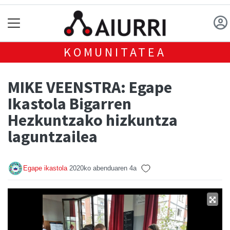
KOMUNITATEA
MIKE VEENSTRA: Egape
Ikastola Bigarren
Hezkuntzako hizkuntza
laguntzailea
Egape ikastola
2020ko abenduaren 4a