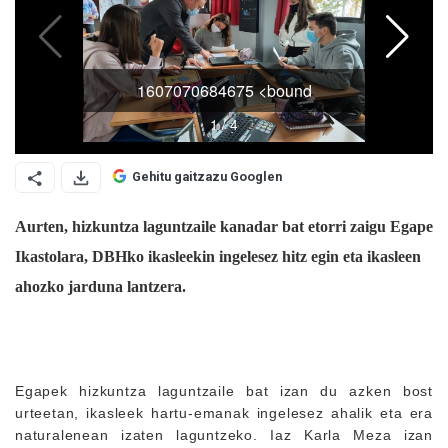
Gehitu gaitzazu Googlen
Aurten, hizkuntza laguntzaile kanadar bat etorri zaigu Egape 
Ikastolara, DBHko ikasleekin ingelesez hitz egin eta ikasleen 
ahozko jarduna lantzera.
Egapek hizkuntza laguntzaile bat izan du azken bost
urteetan, ikasleek hartu-emanak ingelesez ahalik eta era
naturalenean izaten laguntzeko. Iaz Karla Meza izan