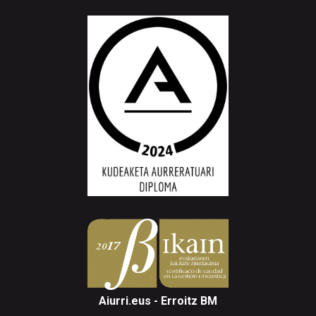
Aiurri.eus - Erroitz BM