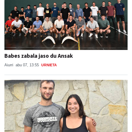
Babes zabala jaso du Ansak
Aiurri
abu 07, 13:55
URNIETA