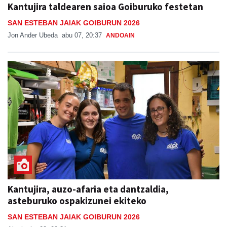
Kantujira taldearen saioa Goiburuko festetan
SAN ESTEBAN JAIAK GOIBURUN 2026
Jon Ander Ubeda
abu 07, 20:37
ANDOAIN
Kantujira, auzo-afaria eta dantzaldia,
asteburuko ospakizunei ekiteko
SAN ESTEBAN JAIAK GOIBURUN 2026