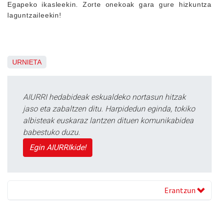
Egapeko ikasleekin. Zorte onekoak gara gure hizkuntza
laguntzaileekin!
URNIETA
AIURRI hedabideak eskualdeko nortasun hitzak
jaso eta zabaltzen ditu. Harpidedun eginda, tokiko
albisteak euskaraz lantzen dituen komunikabidea
babestuko duzu.
Egin AIURRIkide!
Erantzun