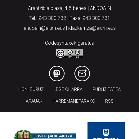
Arantzibia plaza, 4-5 behea | ANDOAIN
Tel.: 943 300 732 | Faxa: 943 300 731
andoain@aiurri.eus | idazkaritza@aiurri.eus
Codesyntaxek garatua
HONI BURUZ
LEGE OHARRA
PUBLIZITATEA
ARAUAK
HARREMANETARAKO
RSS