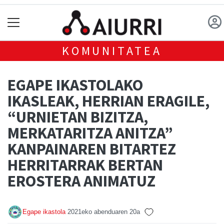
KOMUNITATEA
EGAPE IKASTOLAKO
IKASLEAK, HERRIAN ERAGILE,
“URNIETAN BIZITZA,
MERKATARITZA ANITZA”
KANPAINAREN BITARTEZ
HERRITARRAK BERTAN
EROSTERA ANIMATUZ
Egape ikastola
2021eko abenduaren 20a