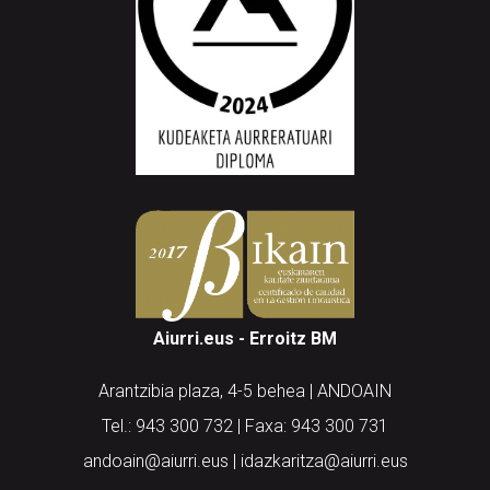
Aiurri.eus - Erroitz BM
Arantzibia plaza, 4-5 behea | ANDOAIN
Tel.: 943 300 732 | Faxa: 943 300 731
andoain@aiurri.eus | idazkaritza@aiurri.eus