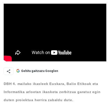
Gehitu gaitzazu Googlen
DBH 4. mailako ikasleek Euskara, Balio Etikoak eta
Informatika arloetan ikasketa zerbitzua garatuz egin
duten proiektua herrira zabaldu dute.