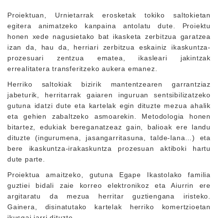
Proiektuan, Urnietarrak erosketak tokiko saltokietan
egitera animatzeko kanpaina antolatu dute. Proiektu
honen xede nagusietako bat ikasketa zerbitzua garatzea
izan da, hau da, herriari zerbitzua eskainiz ikaskuntza-
prozesuari zentzua ematea, ikasleari jakintzak
errealitatera transferitzeko aukera emanez.
Herriko saltokiak bizirik mantentzearen garrantziaz
jabeturik, herritarrak gaiaren inguruan sentsibilizatzeko
gutuna idatzi dute eta kartelak egin dituzte mezua ahalik
eta gehien zabaltzeko asmoarekin. Metodologia honen
bitartez, edukiak bereganatzeaz gain, balioak ere landu
dituzte (ingurumena, jasangarritasuna, talde-lana…) eta
bere ikaskuntza-irakaskuntza prozesuan aktiboki hartu
dute parte.
Proiektua amaitzeko, gutuna Egape Ikastolako familia
guztiei bidali zaie korreo elektronikoz eta Aiurrin ere
argitaratu da mezua herritar guztiengana iristeko.
Gainera, disinatutako kartelak herriko komertzioetan
ikusgai jarri dituzte.