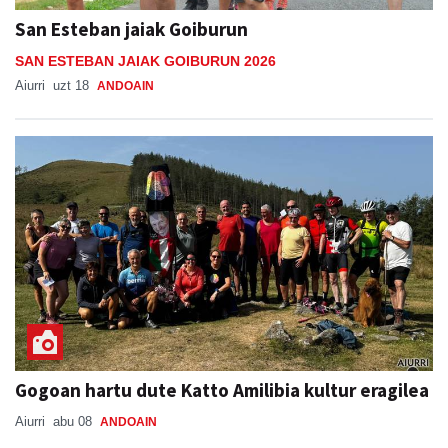
San Esteban jaiak Goiburun
SAN ESTEBAN JAIAK GOIBURUN 2026
Aiurri
uzt 18
ANDOAIN
Gogoan hartu dute Katto Amilibia kultur eragilea
Aiurri
abu 08
ANDOAIN