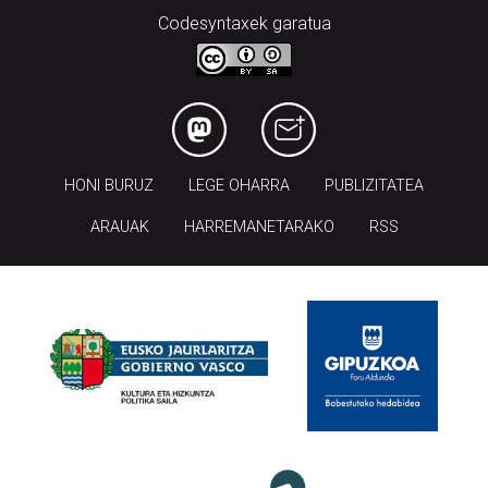
Codesyntaxek garatua
HONI BURUZ
LEGE OHARRA
PUBLIZITATEA
ARAUAK
HARREMANETARAKO
RSS