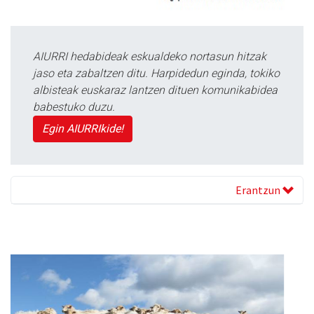
AIURRI hedabideak eskualdeko nortasun hitzak
jaso eta zabaltzen ditu. Harpidedun eginda, tokiko
albisteak euskaraz lantzen dituen komunikabidea
babestuko duzu.
Egin AIURRIkide!
Erantzun