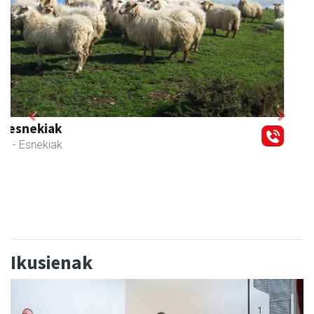
Previous
Next
CESA Formazio Zentroa
Urnieta
- Ikasketak
Ikusienak