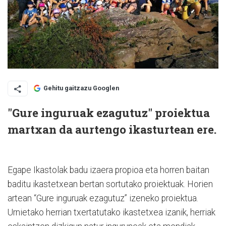
Gehitu gaitzazu Googlen
"Gure inguruak ezagutuz" proiektua
martxan da aurtengo ikasturtean ere.
Egape Ikastolak badu izaera propioa eta horren baitan
baditu ikastetxean bertan sortutako proiektuak. Horien
artean “Gure inguruak ezagutuz” izeneko proiektua.
Urnietako herrian txertatutako ikastetxea izanik, herriak