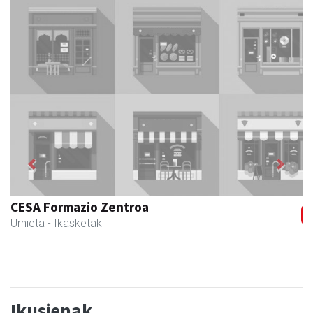
Previous
Next
Magale Ikastetxea
Urnieta
- Hezkuntza
Ikusienak