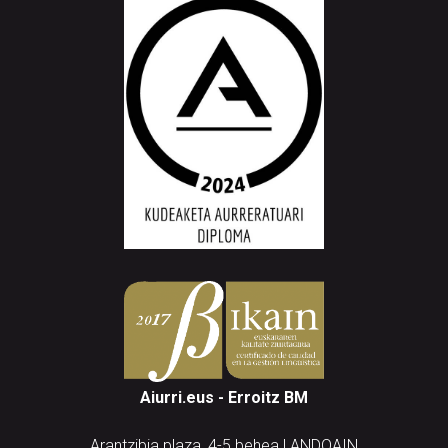
Aiurri.eus - Erroitz BM
Arantzibia plaza, 4-5 behea | ANDOAIN
Tel.: 943 300 732 | Faxa: 943 300 731