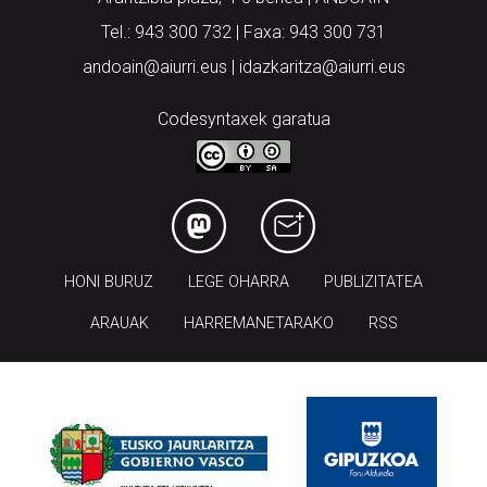
andoain@aiurri.eus | idazkaritza@aiurri.eus
Codesyntaxek garatua
HONI BURUZ
LEGE OHARRA
PUBLIZITATEA
ARAUAK
HARREMANETARAKO
RSS