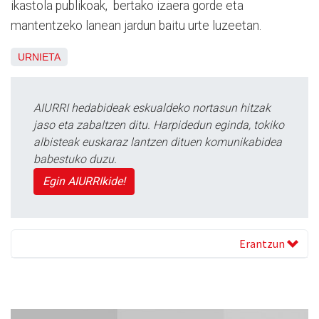
ikastola publikoak, bertako izaera gorde eta
mantentzeko lanean jardun baitu urte luzeetan.
URNIETA
AIURRI hedabideak eskualdeko nortasun hitzak
jaso eta zabaltzen ditu. Harpidedun eginda, tokiko
albisteak euskaraz lantzen dituen komunikabidea
babestuko duzu.
Egin AIURRIkide!
Erantzun