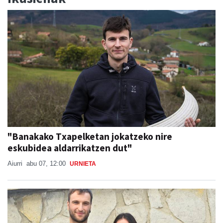
"Banakako Txapelketan jokatzeko nire
eskubidea aldarrikatzen dut"
Aiurri
abu 07, 12:00
URNIETA