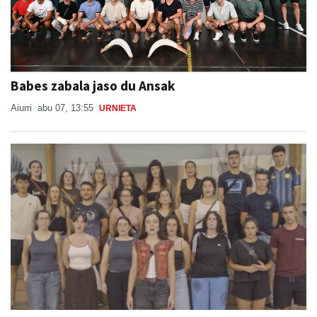
Babes zabala jaso du Ansak
Aiurri
abu 07, 13:55
URNIETA
Burrunba, gazte euskaltzaleen ekimen berria
Beterri-Buruntzan