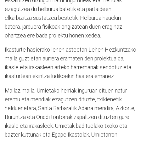
eskaintzen dizkigun natur inguruneak eta mendiak
ezagutzea du helburua batetik eta partaideen
elkarbizitza sustatzea bestetik. Helburua hauekin
batera, jarduera fisikoak ongizatean duen eraginaz
ohartzea ere bada proiektu honen xedea.
Ikasturte hasierako lehen asteetan Lehen Hezkuntzako
maila guztietan aurrera eramaten den proiektua da,
ikasle eta irakasleen arteko harremanak sendotuz eta
ikasturteari ekintza ludikoekin hasiera emanez.
Mailaz maila, Urnietako herriak inguruan dituen natur
eremu eta mendiak ezagutzen dituzte, txikienetik
helduenetara, Santa Barbaratik Adarra mendira, Azkorte,
Buruntza eta Onddi tontorrak zapaltzen dituzten gure
ikasle eta irakasleek. Urnietak badituelako txoko eta
bazter kuttunak eta Egape Ikastolak, Urnietarron