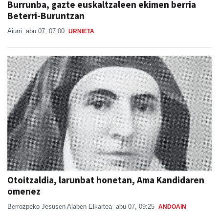
Aiurri
abu 07, 07:00
URNIETA
Otoitzaldia, larunbat honetan, Ama Kandidaren
omenez
Berrozpeko Jesusen Alaben Elkartea
abu 07, 09:25
ANDOAIN