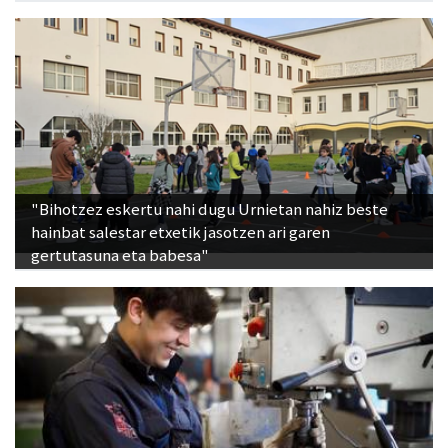
"Bihotzez eskertu nahi dugu Urnietan nahiz beste
hainbat salestar etxetik jasotzen ari garen
gertutasuna eta babesa"