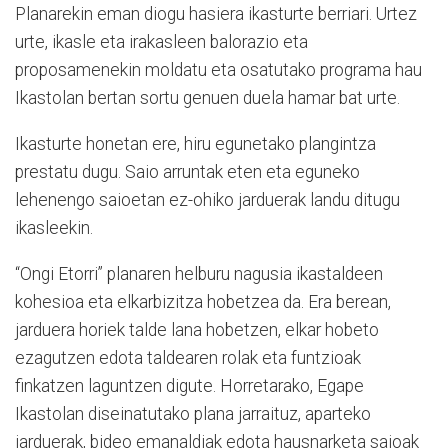
Planarekin eman diogu hasiera ikasturte berriari. Urtez
urte, ikasle eta irakasleen balorazio eta
proposamenekin moldatu eta osatutako programa hau
Ikastolan bertan sortu genuen duela hamar bat urte.
Ikasturte honetan ere, hiru egunetako plangintza
prestatu dugu. Saio arruntak eten eta eguneko
lehenengo saioetan ez-ohiko jarduerak landu ditugu
ikasleekin.
“Ongi Etorri” planaren helburu nagusia ikastaldeen
kohesioa eta elkarbizitza hobetzea da. Era berean,
jarduera horiek talde lana hobetzen, elkar hobeto
ezagutzen edota taldearen rolak eta funtzioak
finkatzen laguntzen digute. Horretarako, Egape
Ikastolan diseinatutako plana jarraituz, aparteko
jarduerak, bideo emanaldiak edota hausnarketa saioak