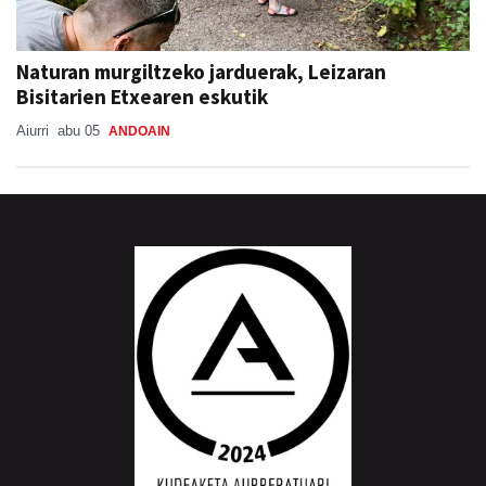
Naturan murgiltzeko jarduerak, Leizaran
Bisitarien Etxearen eskutik
Aiurri
abu 05
ANDOAIN