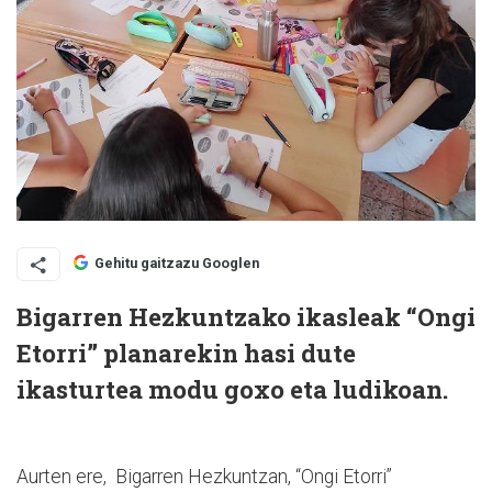
Gehitu gaitzazu Googlen
Bigarren Hezkuntzako ikasleak “Ongi
Etorri” planarekin hasi dute
ikasturtea modu goxo eta ludikoan.
Aurten ere, Bigarren Hezkuntzan, “Ongi Etorri”