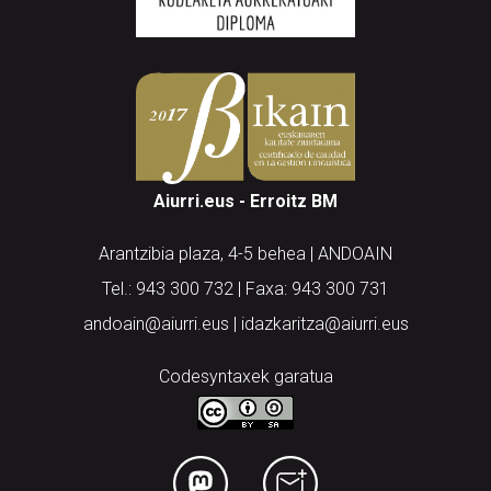
Aiurri.eus - Erroitz BM
Arantzibia plaza, 4-5 behea | ANDOAIN
Tel.: 943 300 732 | Faxa: 943 300 731
andoain@aiurri.eus | idazkaritza@aiurri.eus
Codesyntaxek garatua