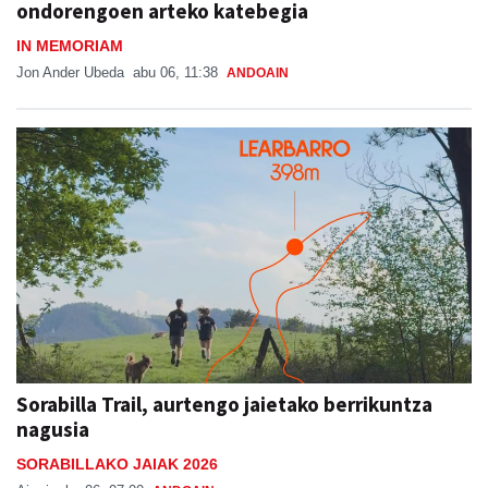
ondorengoen arteko katebegia
IN MEMORIAM
Jon Ander Ubeda
abu 06, 11:38
ANDOAIN
Sorabilla Trail, aurtengo jaietako berrikuntza
nagusia
SORABILLAKO JAIAK 2026