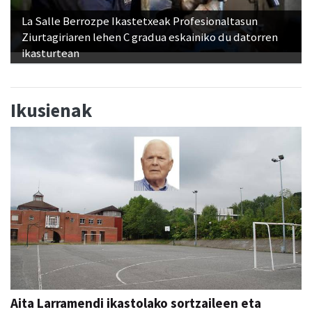
La Salle Berrozpe Ikastetxeak Profesionaltasun
Ziurtagiriaren lehen C gradua eskainiko du datorren
ikasturtean
Ikusienak
Aita Larramendi ikastolako sortzaileen eta