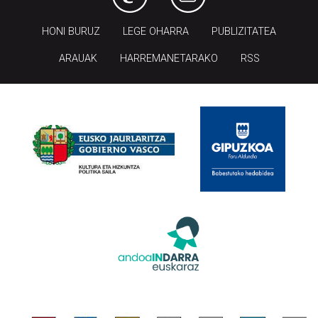
HONI BURUZ
LEGE OHARRA
PUBLIZITATEA
ARAUAK
HARREMANETARAKO
RSS