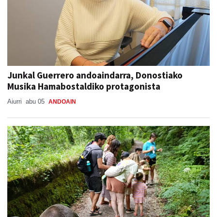
Junkal Guerrero andoaindarra, Donostiako
Musika Hamabostaldiko protagonista
Aiurri
abu 05
ANDOAIN