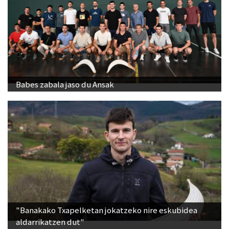
Babes zabala jaso du Ansak
"Banakako Txapelketan jokatzeko nire eskubidea
aldarrikatzen dut"