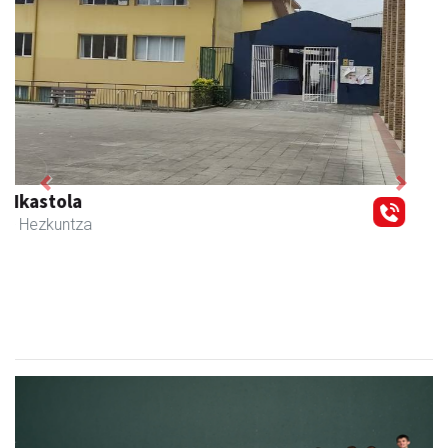
Previous
Next
Muazpi harategia
Urnieta
- Harategiak