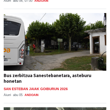
Aiurri
abu 06, 07:00
ANDOAIN
Bus zerbitzua Sanestebanetara, asteburu
honetan
SAN ESTEBAN JAIAK GOIBURUN 2026
Aiurri
abu 05
ANDOAIN