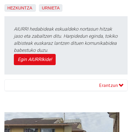
HEZKUNTZA
URNIETA
AIURRI hedabideak eskualdeko nortasun hitzak
jaso eta zabaltzen ditu. Harpidedun eginda, tokiko
albisteak euskaraz lantzen dituen komunikabidea
babestuko duzu.
Egin AIURRIkide!
Erantzun