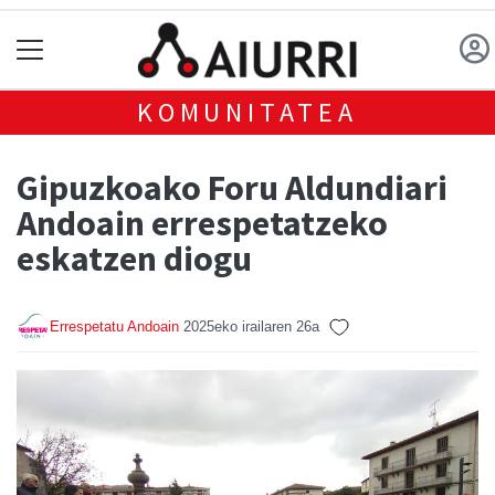
KOMUNITATEA
Gipuzkoako Foru Aldundiari
Andoain errespetatzeko
eskatzen diogu
Errespetatu Andoain
2025eko irailaren 26a