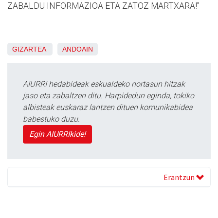
ZABALDU INFORMAZIOA ETA ZATOZ MARTXARA!"
GIZARTEA
ANDOAIN
AIURRI hedabideak eskualdeko nortasun hitzak
jaso eta zabaltzen ditu. Harpidedun eginda, tokiko
albisteak euskaraz lantzen dituen komunikabidea
babestuko duzu.
Egin AIURRIkide!
Erantzun