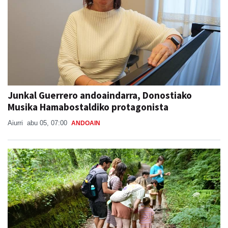
Junkal Guerrero andoaindarra, Donostiako
Musika Hamabostaldiko protagonista
Aiurri
abu 05, 07:00
ANDOAIN