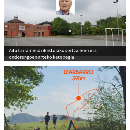
Aita Larramendi ikastolako sortzaileen eta
ondorengoen arteko katebegia