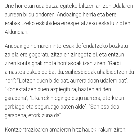
Une horretan udalbatza egiteko biltzen ari zen Udalaren
aurrean bildu ondoren, Andoaingo herria eta bere
erabakitzeko eskubidea errespetatzeko eskatu zioten
Aldundiari.
Andoaingo herriaren interesak defendatzeko bozkatu
zaiela ere gogoratu zitzaien zinegotziei, eta entzun
ziren kontsignak mota hontakoak izan ziren: “Garbi
arnastea eskubide bat da, saihesbideak ahalbidetzen du
hori”; “Lotzen duen bide bat, aurrera doan udalerri bat”;
“Konektatzen duen azpiegitura, hazten ari den
garapena”; “Elkarrekin egingo dugu aurrera, etorkizun
garbiago eta seguruago baten alde”; “Sahiesbidea
garapena, etorkizuna da”…
Kontzentrazioaren amaieran hitz hauek irakurri ziren: