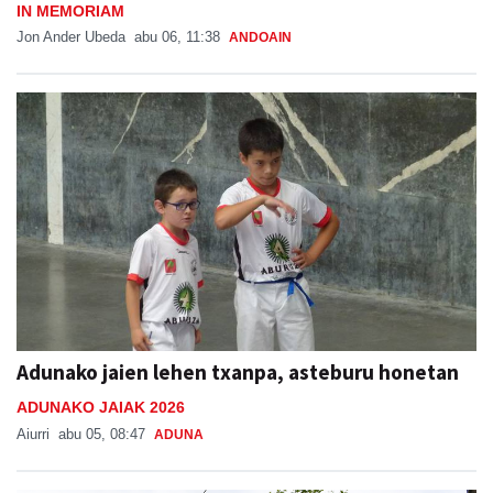
IN MEMORIAM
Jon Ander Ubeda
abu 06, 11:38
ANDOAIN
Adunako jaien lehen txanpa, asteburu honetan
ADUNAKO JAIAK 2026
Aiurri
abu 05, 08:47
ADUNA