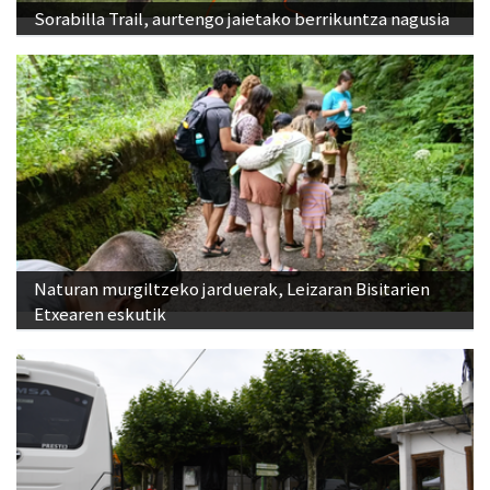
Sorabilla Trail, aurtengo jaietako berrikuntza nagusia
Naturan murgiltzeko jarduerak, Leizaran Bisitarien
Etxearen eskutik