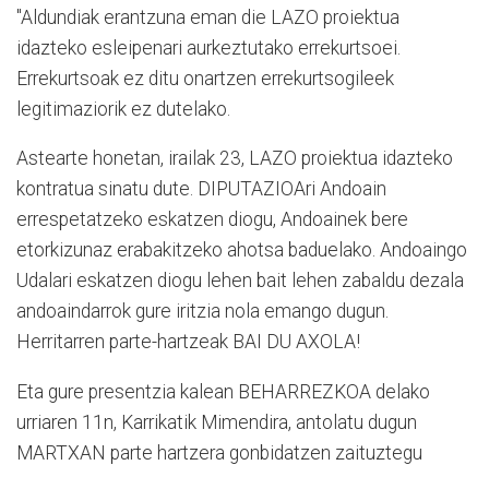
"Aldundiak erantzuna eman die LAZO proiektua
idazteko esleipenari aurkeztutako errekurtsoei.
Errekurtsoak ez ditu onartzen errekurtsogileek
legitimaziorik ez dutelako.
Astearte honetan, irailak 23, LAZO proiektua idazteko
kontratua sinatu dute. DIPUTAZIOAri Andoain
errespetatzeko eskatzen diogu, Andoainek bere
etorkizunaz erabakitzeko ahotsa baduelako. Andoaingo
Udalari eskatzen diogu lehen bait lehen zabaldu dezala
andoaindarrok gure iritzia nola emango dugun.
Herritarren parte-hartzeak BAI DU AXOLA!
Eta gure presentzia kalean BEHARREZKOA delako
urriaren 11n, Karrikatik Mimendira, antolatu dugun
MARTXAN parte hartzera gonbidatzen zaituztegu