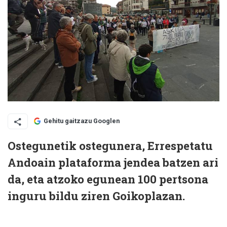
Gehitu gaitzazu Googlen
Ostegunetik ostegunera, Errespetatu
Andoain plataforma jendea batzen ari
da, eta atzoko egunean 100 pertsona
inguru bildu ziren Goikoplazan.