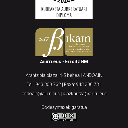
Aiurri.eus - Erroitz BM
Arantzibia plaza, 4-5 behea | ANDOAIN
Tel.: 943 300 732 | Faxa: 943 300 731
andoain@aiurri.eus | idazkaritza@aiurri.eus
Codesyntaxek garatua