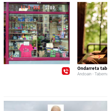
Previous
Next
Ondarreta taberna
Andoain
- Tabernak