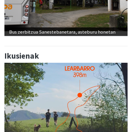
Bus zerbitzua Sanestebanetara, asteburu honetan
Ikusienak