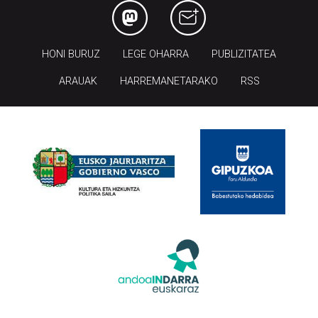
HONI BURUZ
LEGE OHARRA
PUBLIZITATEA
ARAUAK
HARREMANETARAKO
RSS