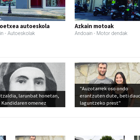
oetxea autoeskola
Azkain motoak
in
- Autoeskolak
Andoain
- Motor dendak
"Auzotarrek oso ondo
tzaldia, larunbat honetan,
erantzuten dute, beti dau
 Kandidaren omenez
laguntzeko prest"