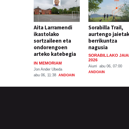
Aita Larramendi
Sorabilla Trail,
ikastolako
aurtengo jaieta
sortzaileen eta
berrikuntza
ondorengoen
nagusia
arteko katebegia
SORABILLAKO JAIA
2026
IN MEMORIAM
Aiurri
abu 06, 07:00
Jon Ander Ubeda
ANDOAIN
abu 06, 11:38
ANDOAIN