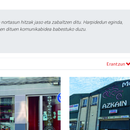
ortasun hitzak jaso eta zabaltzen ditu. Harpidedun eginda,
tzen dituen komunikabidea babestuko duzu.
Erantzun