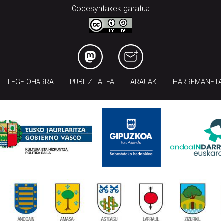
Codesyntaxek garatua
LEGE OHARRA
PUBLIZITATEA
ARAUAK
HARREMANET