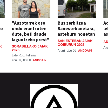
"Auzotarrek oso
Bus zerbitzua
Ad
ko
ondo erantzuten
Sanestebanetara,
le
dute, beti daude
asteburu honetan
a
laguntzeko prest"
SAN ESTEBAN JAIAK
AD
GOIBURUN 2026
K
SORABILLAKO JAIAK
Aiu
2026
Aiurri
abu 05
ANDOAIN
Lide Ruiz Telleria
abu 07, 08:00
ANDOAIN