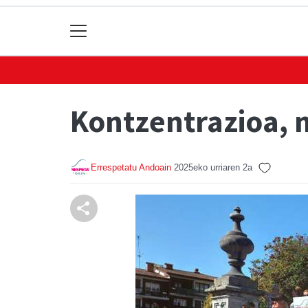
Kontzentrazioa, 
Errespetatu Andoain
2025eko urriaren 2a