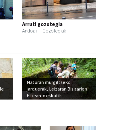
Arruti gozotegia
Andoain
- Gozotegiak
Naturan murgiltzeko
de
jarduerak, Leizaran Bisitarien
Etxearen eskutik