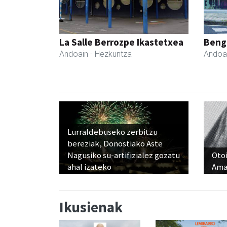
La Salle Berrozpe Ikastetxea
Beng
Andoain
- Hezkuntza
Andoa
Lurraldebuseko zerbitzu
bereziak, Donostiako Aste
Nagusiko su-artifizialez gozatu
Otoi
ahal izateko
Ama
Ikusienak