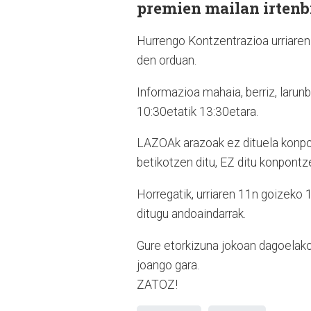
premien mailan irtenb
Hurrengo Kontzentrazioa urriaren
den orduan.
Informazioa mahaia, berriz, larunb
10:30etatik 13:30etara.
LAZOAk arazoak ez dituela konpo
betikotzen ditu, EZ ditu konpontz
Horregatik, urriaren 11n goizek
ditugu andoaindarrak.
Gure etorkizuna jokoan dagoelak
joango gara.
ZATOZ!