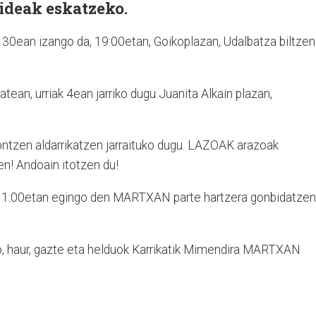
ideak eskatzeko.
 30ean izango da, 19:00etan, Goikoplazan, Udalbatza biltzen
atean, urriak 4ean jarriko dugu Juanita Alkain plazan,
ntzen aldarrikatzen jarraituko dugu. LAZOAK arazoak
en! Andoain itotzen du!
o 11:00etan egingo den MARTXAN parte hartzera gonbidatzen
o, haur, gazte eta helduok Karrikatik Mimendira MARTXAN