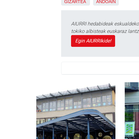
GIZARTEA
ANDOAIN
AIURRI hedabideak eskualdeko n
tokiko albisteak euskaraz lan
Egin AIURRIkide!