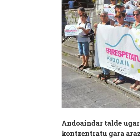
Andoaindar talde ugari
kontzentratu gara ara