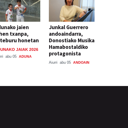
unako jaien
Junkal Guerrero
hen txanpa,
andoaindarra,
steburu honetan
Donostiako Musika
Hamabostaldiko
UNAKO JAIAK 2026
protagonista
rri
abu 05
ADUNA
Aiurri
abu 05
ANDOAIN