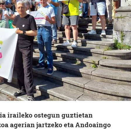
a iraileko ostegun guztietan
zoa agerian jartzeko eta Andoaingo