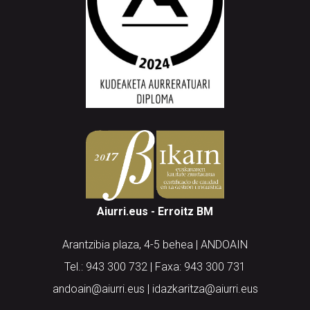
Aiurri.eus - Erroitz BM
Arantzibia plaza, 4-5 behea | ANDOAIN
Tel.: 943 300 732 | Faxa: 943 300 731
andoain@aiurri.eus | idazkaritza@aiurri.eus