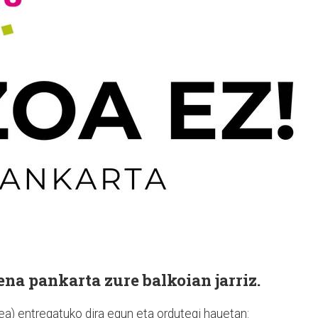
ena pankarta zure balkoian jarriz.
a) entregatuko dira egun eta ordutegi hauetan: