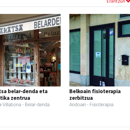
Erantzun
sa belar-denda eta
Belkoain fisioterapia
tika zentrua
zerbitzua
-Villabona
- Belar-denda
Andoain
- Fisioterapia