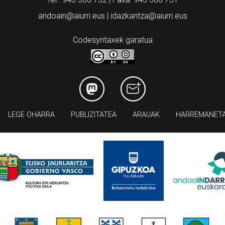
andoain@aiurri.eus | idazkaritza@aiurri.eus
Codesyntaxek garatua
LEGE OHARRA
PUBLIZITATEA
ARAUAK
HARREMANET