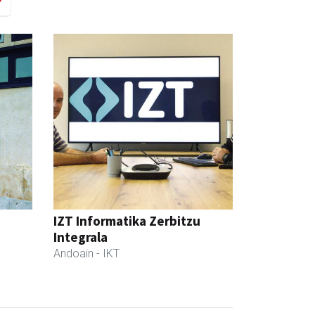
IZT Informatika Zerbitzu
Integrala
Andoain
- IKT