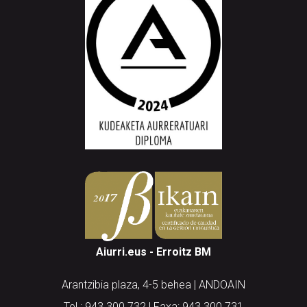
Aiurri.eus - Erroitz BM
Arantzibia plaza, 4-5 behea | ANDOAIN
Tel.: 943 300 732 | Faxa: 943 300 731