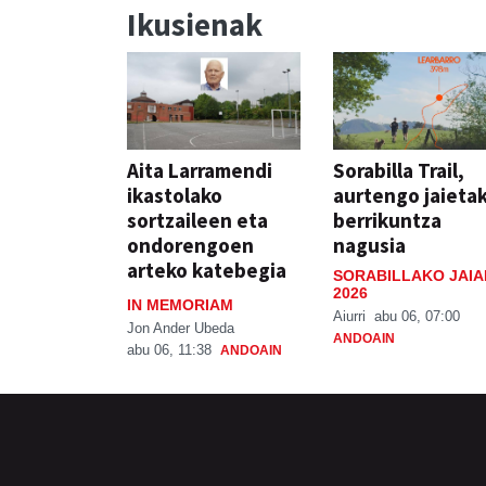
Ikusienak
Aita Larramendi
Sorabilla Trail,
ikastolako
aurtengo jaieta
sortzaileen eta
berrikuntza
ondorengoen
nagusia
arteko katebegia
SORABILLAKO JAIA
2026
IN MEMORIAM
Aiurri
abu 06, 07:00
Jon Ander Ubeda
ANDOAIN
abu 06, 11:38
ANDOAIN