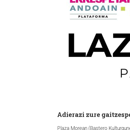
Adierazi zure gaitzesp
Plaza Morean (Bastero Kulturgune