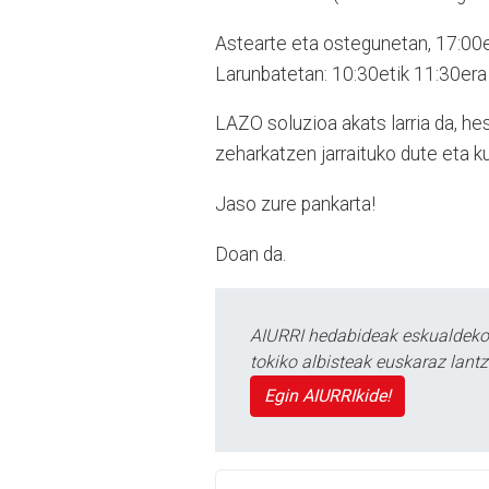
Astearte eta ostegunetan, 17:00e
Larunbatetan: 10:30etik 11:30era
LAZO soluzioa akats larria da, he
zeharkatzen jarraituko dute eta 
Jaso zure pankarta!
Doan da.
AIURRI hedabideak eskualdeko n
tokiko albisteak euskaraz lan
Egin AIURRIkide!