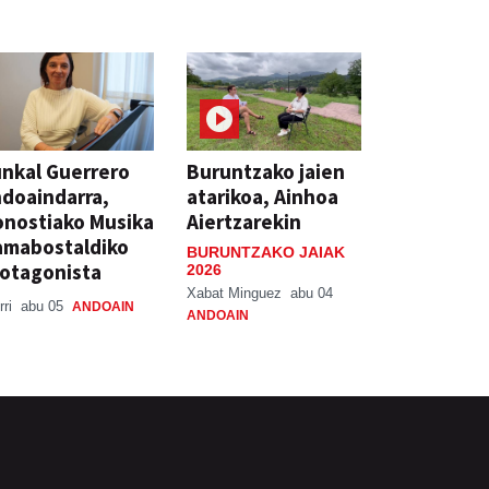
nkal Guerrero
Buruntzako jaien
doaindarra,
atarikoa, Ainhoa
nostiako Musika
Aiertzarekin
amabostaldiko
BURUNTZAKO JAIAK
otagonista
2026
Xabat Minguez
abu 04
rri
abu 05
ANDOAIN
ANDOAIN