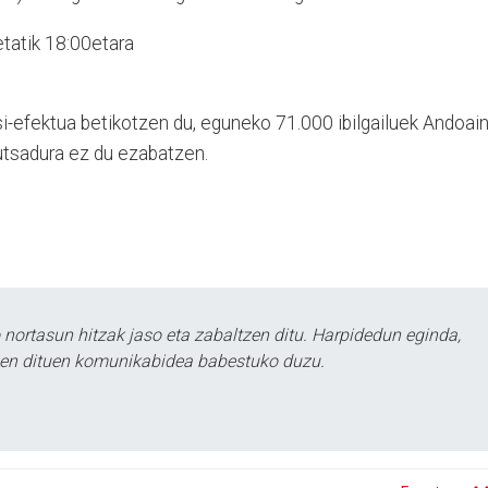
tatik 18:00etara
si-efektua betikotzen du, eguneko 71.000 ibilgailuek Andoai
kutsadura ez du ezabatzen.
ortasun hitzak jaso eta zabaltzen ditu. Harpidedun eginda,
tzen dituen komunikabidea babestuko duzu.