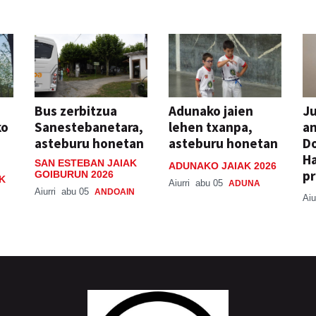
Bus zerbitzua
Adunako jaien
Ju
ko
Sanestebanetara,
lehen txanpa,
an
asteburu honetan
asteburu honetan
Do
H
SAN ESTEBAN JAIAK
ADUNAKO JAIAK 2026
pr
GOIBURUN 2026
K
Aiurri
abu 05
ADUNA
Aiurri
abu 05
ANDOAIN
Aiu