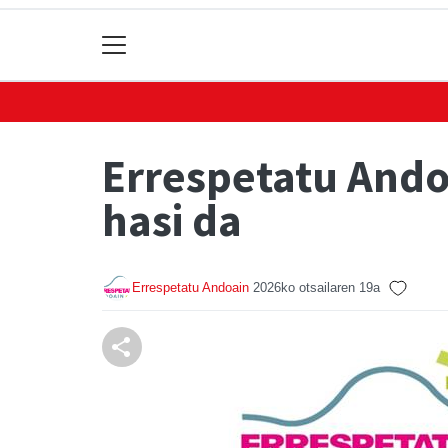
Errespetatu Ando
hasi da
Errespetatu Andoain
2026ko otsailaren 19a