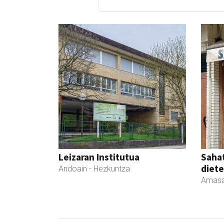
Leizaran Institutua
Sahat
diete
Andoain
- Hezkuntza
Amasa