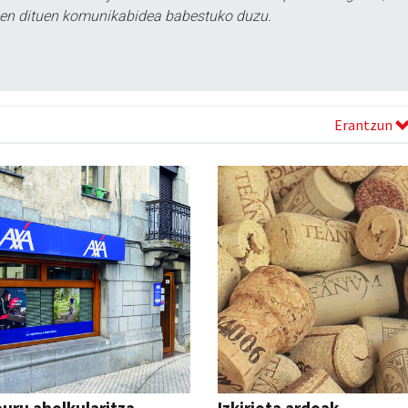
tzen dituen komunikabidea babestuko duzu.
Erantzun
uru aholkularitza
Izkiriota ardoak