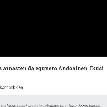
ta arnasten da egunero Andoainen. Ikusi
 konponbidea.
ortasun hitzak jaso eta zabaltzen ditu. Harpidedun eginda,