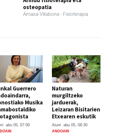
osteopatia
Amasa-Villabona
- Fisioterapia
nkal Guerrero
Naturan
doaindarra,
murgiltzeko
nostiako Musika
jarduerak,
amabostaldiko
Leizaran Bisitarien
otagonista
Etxearen eskutik
rri
abu 05, 07:00
Aiurri
abu 05, 08:30
DOAIN
ANDOAIN