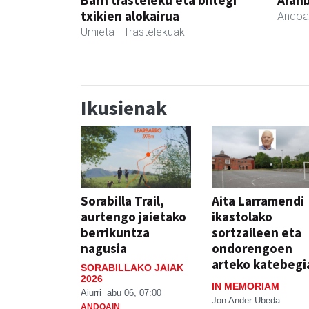
txikien alokairua
Andoa
Urnieta
- Trastelekuak
Ikusienak
Sorabilla Trail,
Aita Larramendi
aurtengo jaietako
ikastolako
berrikuntza
sortzaileen eta
nagusia
ondorengoen
arteko katebegi
SORABILLAKO JAIAK
2026
IN MEMORIAM
Aiurri
abu 06, 07:00
Jon Ander Ubeda
ANDOAIN