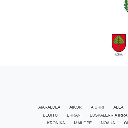
AIARALDEA
AIKOR
AIURRI
ALEA
BEGITU
ERRAN
EUSKALERRIA IRRA
KRONIKA
MAILOPE
NOAUA
O