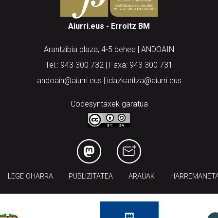
Aiurri.eus - Erroitz BM
Arantzibia plaza, 4-5 behea | ANDOAIN
Tel.: 943 300 732 | Faxa: 943 300 731
andoain@aiurri.eus | idazkaritza@aiurri.eus
Codesyntaxek garatua
LEGE OHARRA
PUBLIZITATEA
ARAUAK
HARREMANET