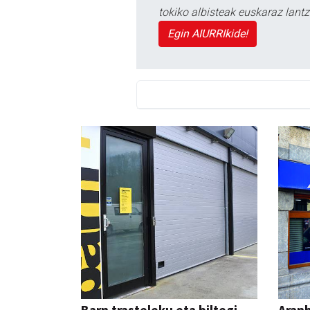
tokiko albisteak euskaraz lan
Egin AIURRIkide!
Barn trasteleku eta biltegi
Aranb