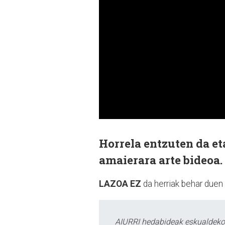
Horrela entzuten da e
amaierara arte bideoa.
LAZOA EZ
da herriak behar duen
AIURRI hedabideak eskualdeko n