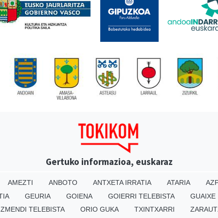
Gertuko informazioa, euskaraz
AMEZTI
ANBOTO
ANTXETA IRRATIA
ATARIA
AZP
TIA
GEURIA
GOIENA
GOIERRI TELEBISTA
GUAIXE
IZMENDI TELEBISTA
ORIO GUKA
TXINTXARRI
ZARAUT