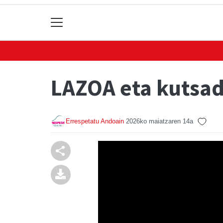
LAZOA eta kutsa
Errespetatu Andoain
2026ko maiatzaren 14a