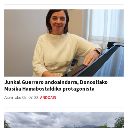
Junkal Guerrero andoaindarra, Donostiako
Musika Hamabostaldiko protagonista
Aiurri
abu 05, 07:00
ANDOAIN