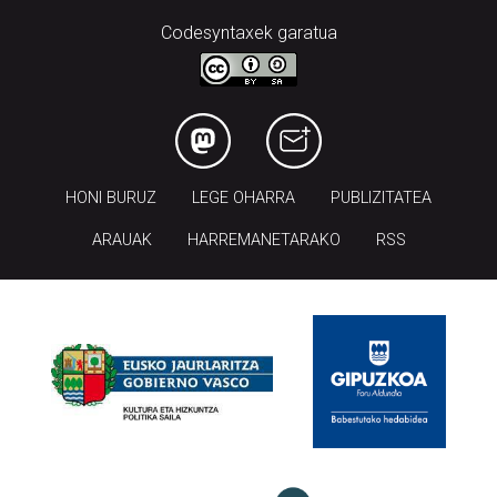
Codesyntaxek garatua
HONI BURUZ
LEGE OHARRA
PUBLIZITATEA
ARAUAK
HARREMANETARAKO
RSS