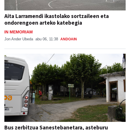
Aita Larramendi ikastolako sortzaileen eta
ondorengoen arteko katebegia
IN MEMORIAM
Jon Ander Ubeda
abu 06, 11:38
ANDOAIN
Bus zerbitzua Sanestebanetara, asteburu