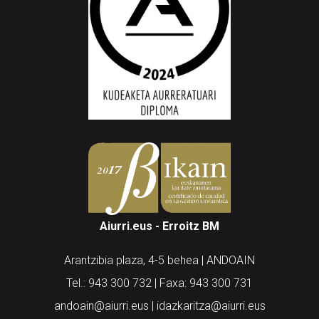
Aiurri.eus - Erroitz BM
Arantzibia plaza, 4-5 behea | ANDOAIN
Tel.: 943 300 732 | Faxa: 943 300 731
andoain@aiurri.eus | idazkaritza@aiurri.eus