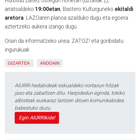
Hurbildu zaitez ostegun honetan (uztailak 2),
arratsaldeko
19:00etan
, Bastero Kulturguneko
ekitaldi
aretora
. LAZOaren planoa azalduko dugu eta egoera
aztertzeko aukera izango dugu.
Orain da informatzeko unea. ZATOZ! eta gonbidatu
ingurukuak
GIZARTEA
ANDOAIN
AIURRI hedabideak eskualdeko nortasun hitzak
jaso eta zabaltzen ditu. Harpidedun eginda, tokiko
albisteak euskaraz lantzen dituen komunikabidea
babestuko duzu.
Egin AIURRIkide!