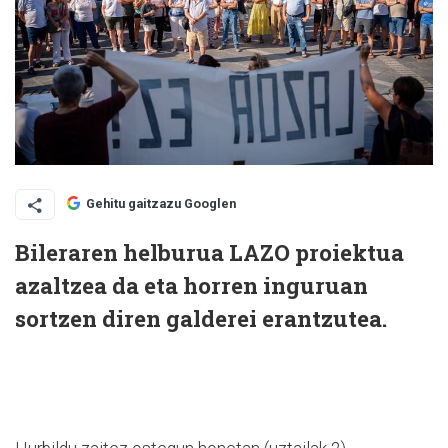
Gehitu gaitzazu Googlen
Bileraren helburua LAZO proiektua
azaltzea da eta horren inguruan
sortzen diren galderei erantzutea.