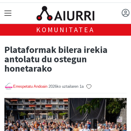
KOMUNITATEA
Plataformak bilera irekia
antolatu du ostegun
honetarako
Errespetatu Andoain
2026ko uztailaren 1a