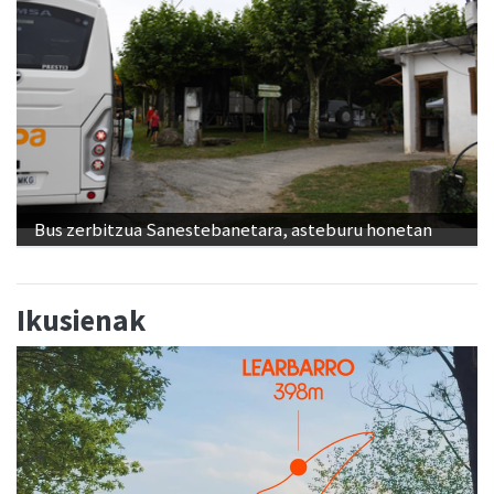
Bus zerbitzua Sanestebanetara, asteburu honetan
Ikusienak