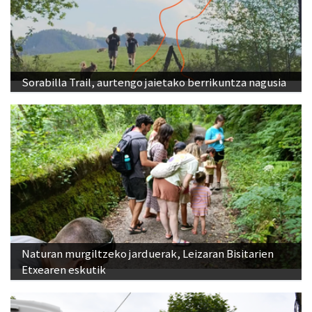
Sorabilla Trail, aurtengo jaietako berrikuntza nagusia
Naturan murgiltzeko jarduerak, Leizaran Bisitarien
Etxearen eskutik