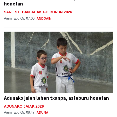
honetan
SAN ESTEBAN JAIAK GOIBURUN 2026
Aiurri
abu 05, 07:00
ANDOAIN
Adunako jaien lehen txanpa, asteburu honetan
ADUNAKO JAIAK 2026
Aiurri
abu 05, 08:47
ADUNA