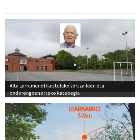
Aita Larramendi ikastolako sortzaileen eta
ondorengoen arteko katebegia