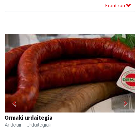
Erantzun
Previous
Next
Ormaki urdaitegia
Andoain
- Urdaitegiak