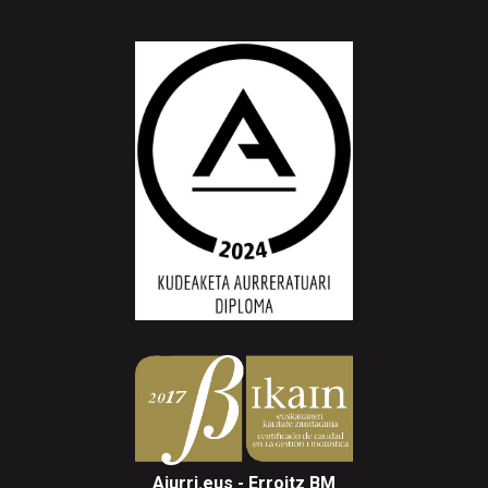
Aiurri.eus - Erroitz BM