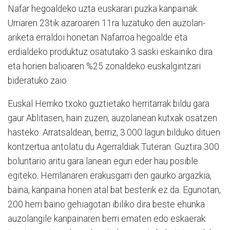
Nafar hegoaldeko uzta euskarari puzka kanpainak.
Urriaren 23tik azaroaren 11ra luzatuko den auzolan-
ariketa erraldoi honetan Nafarroa hegoalde eta
erdialdeko produktuz osatutako 3 saski eskainiko dira
eta horien balioaren %25 zonaldeko euskalgintzari
bideratuko zaio.
Euskal Herriko txoko guztietako herritarrak bildu gara
gaur Ablitasen, hain zuzen, auzolanean kutxak osatzen
hasteko. Arratsaldean, berriz, 3.000 lagun bilduko dituen
kontzertua antolatu du Agerraldiak Tuteran. Guztira 300
boluntario aritu gara lanean egun eder hau posible
egiteko. Herrilanaren erakusgarri den gaurko argazkia,
baina, kanpaina honen atal bat besterik ez da. Egunotan,
200 herri baino gehiagotan ibiliko dira beste ehunka
auzolangile kanpainaren berri ematen edo eskaerak