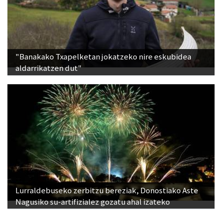
"Banakako Txapelketan jokatzeko nire eskubidea
aldarrikatzen dut"
Lurraldebuseko zerbitzu bereziak, Donostiako Aste
Nagusiko su-artifizialez gozatu ahal izateko