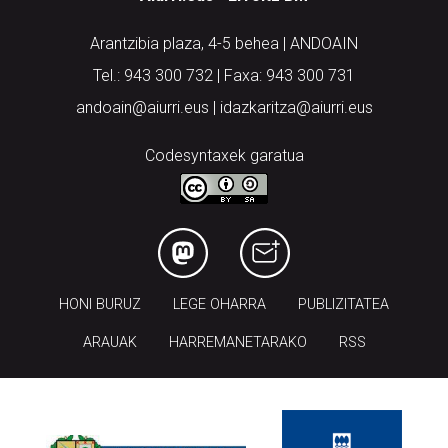
Arantzibia plaza, 4-5 behea | ANDOAIN
Tel.: 943 300 732 | Faxa: 943 300 731
andoain@aiurri.eus | idazkaritza@aiurri.eus
Codesyntaxek garatua
HONI BURUZ
LEGE OHARRA
PUBLIZITATEA
ARAUAK
HARREMANETARAKO
RSS