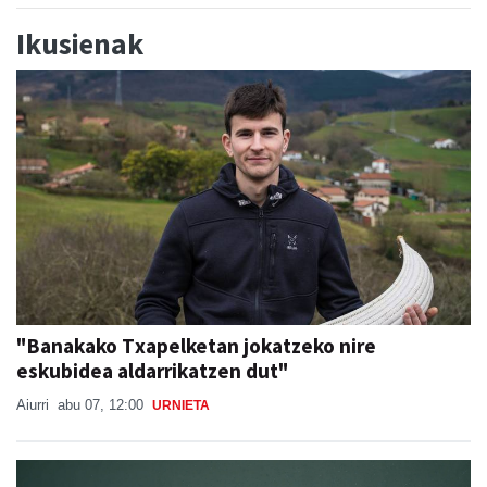
Ikusienak
"Banakako Txapelketan jokatzeko nire
eskubidea aldarrikatzen dut"
Aiurri
abu 07, 12:00
URNIETA