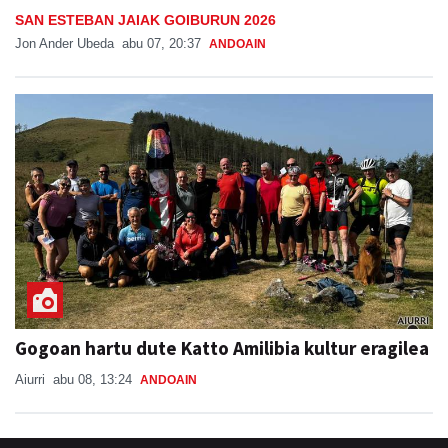
SAN ESTEBAN JAIAK GOIBURUN 2026
Jon Ander Ubeda
abu 07, 20:37
ANDOAIN
Gogoan hartu dute Katto Amilibia kultur eragilea
Aiurri
abu 08, 13:24
ANDOAIN