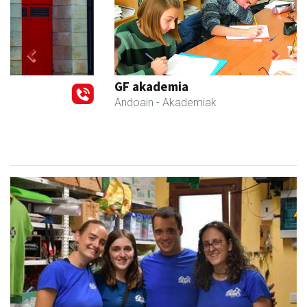
Previous
Next
GF akademia
Andoain
- Akademiak