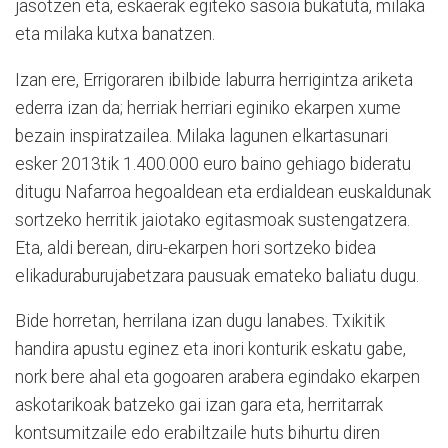
jasotzen eta, eskaerak egiteko sasoia bukatuta, milaka
eta milaka kutxa banatzen.
Izan ere, Errigoraren ibilbide laburra herrigintza ariketa
ederra izan da; herriak herriari eginiko ekarpen xume
bezain inspiratzailea. Milaka lagunen elkartasunari
esker 2013tik 1.400.000 euro baino gehiago bideratu
ditugu Nafarroa hegoaldean eta erdialdean euskaldunak
sortzeko herritik jaiotako egitasmoak sustengatzera.
Eta, aldi berean, diru-ekarpen hori sortzeko bidea
elikaduraburujabetzara pausuak emateko baliatu dugu.
Bide horretan, herrilana izan dugu lanabes. Txikitik
handira apustu eginez eta inori konturik eskatu gabe,
nork bere ahal eta gogoaren arabera egindako ekarpen
askotarikoak batzeko gai izan gara eta, herritarrak
kontsumitzaile edo erabiltzaile huts bihurtu diren