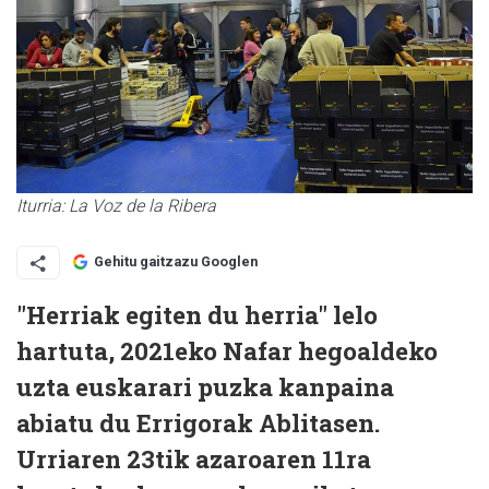
Iturria: La Voz de la Ribera
Gehitu gaitzazu Googlen
"Herriak egiten du herria" lelo
hartuta, 2021eko Nafar hegoaldeko
uzta euskarari puzka kanpaina
abiatu du Errigorak Ablitasen.
Urriaren 23tik azaroaren 11ra