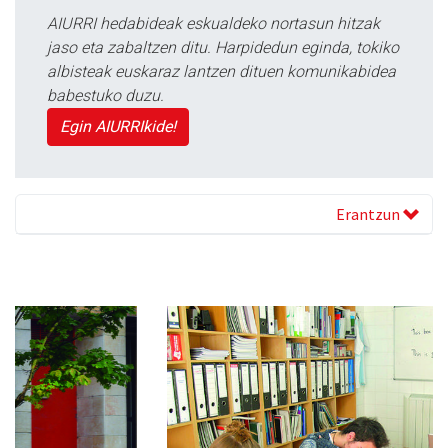
AIURRI hedabideak eskualdeko nortasun hitzak
jaso eta zabaltzen ditu. Harpidedun eginda, tokiko
albisteak euskaraz lantzen dituen komunikabidea
babestuko duzu.
Egin AIURRIkide!
Erantzun