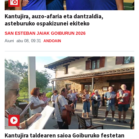
Kantujira, auzo-afaria eta dantzaldia,
asteburuko ospakizunei ekiteko
SAN ESTEBAN JAIAK GOIBURUN 2026
Aiurri
abu 08, 09:31
ANDOAIN
Kantujira taldearen saioa Goiburuko festetan