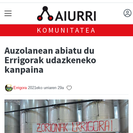
KOMUNITATEA
Auzolanean abiatu du
Errigorak udazkeneko
kanpaina
Errigora
2021eko urriaren 29a