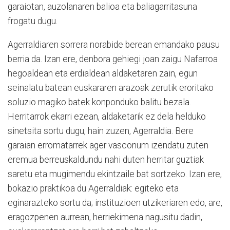
garaiotan, auzolanaren balioa eta baliagarritasuna
frogatu dugu.
Agerraldiaren sorrera norabide berean emandako pausu
berria da. Izan ere, denbora gehiegi joan zaigu Nafarroa
hegoaldean eta erdialdean aldaketaren zain, egun
seinalatu batean euskararen arazoak zerutik eroritako
soluzio magiko batek konponduko balitu bezala.
Herritarrok ekarri ezean, aldaketarik ez dela helduko
sinetsita sortu dugu, hain zuzen, Agerraldia. Bere
garaian erromatarrek ager vasconum izendatu zuten
eremua berreuskaldundu nahi duten herritar guztiak
saretu eta mugimendu ekintzaile bat sortzeko. Izan ere,
bokazio praktikoa du Agerraldiak: egiteko eta
eginarazteko sortu da; instituzioen utzikeriaren edo, are,
eragozpenen aurrean, herriekimena nagusitu dadin,