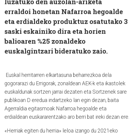
luzatuko den auzolan-ariketa
erraldoi honetan Nafarroa hegoalde
eta erdialdeko produktuz osatutako 3
saski eskainiko dira eta horien
balioaren %25 zonaldeko
euskalgintzari bideratuko zaio.
Euskal herritarren elkartasuna beharrezkoa dela
gogorarazi du Errigorak, zonaldean AEK-k eta ikastolek
euskaldunak sortzen jarrai dezaten eta Sortzenek sare
publikoan D eredua indartzeko lan egin dezan, baita
Agerraldia egitasmoak Nafarroa hegoalde eta
erdialdean euskararentzako aro berri bat ireki dezan ere.
«Herriak egiten du herria» leloa izango du 2021eko