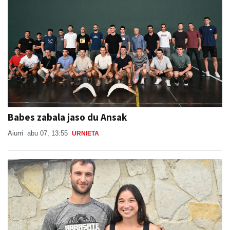
Babes zabala jaso du Ansak
Aiurri
abu 07, 13:55
URNIETA