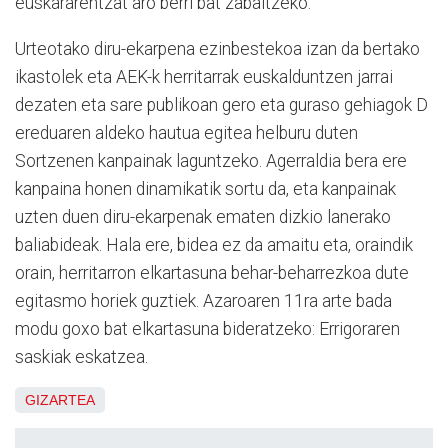
euskararentzat aro berri bat zabaltzeko.
Urteotako diru-ekarpena ezinbestekoa izan da bertako
ikastolek eta AEK-k herritarrak euskalduntzen jarrai
dezaten eta sare publikoan gero eta guraso gehiagok D
ereduaren aldeko hautua egitea helburu duten
Sortzenen kanpainak laguntzeko. Agerraldia bera ere
kanpaina honen dinamikatik sortu da, eta kanpainak
uzten duen diru-ekarpenak ematen dizkio lanerako
baliabideak. Hala ere, bidea ez da amaitu eta, oraindik
orain, herritarron elkartasuna behar-beharrezkoa dute
egitasmo horiek guztiek. Azaroaren 11ra arte bada
modu goxo bat elkartasuna bideratzeko: Errigoraren
saskiak eskatzea.
GIZARTEA