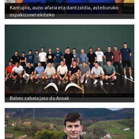
Kantujira, auzo-afaria eta dantzaldia, asteburuko
ospakizunei ekiteko
Babes zabala jaso du Ansak