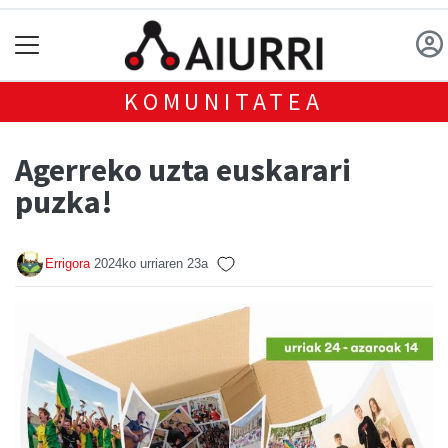
KOMUNITATEA
Agerreko uzta euskarari
puzka!
Errigora
2024ko urriaren 23a