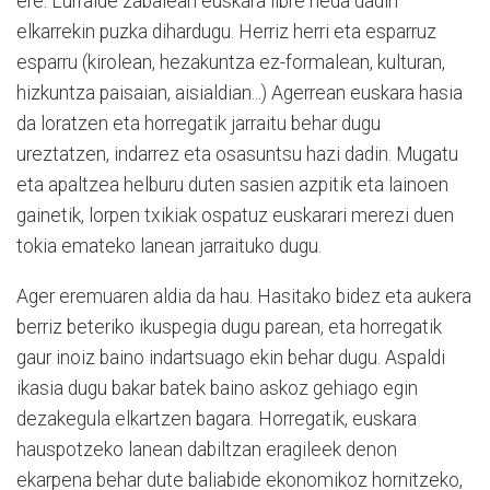
ere. Lurralde zabalean euskara libre heda dadin
elkarrekin puzka dihardugu. Herriz herri eta esparruz
esparru (kirolean, hezakuntza ez-formalean, kulturan,
hizkuntza paisaian, aisialdian...) Agerrean euskara hasia
da loratzen eta horregatik jarraitu behar dugu
ureztatzen, indarrez eta osasuntsu hazi dadin. Mugatu
eta apaltzea helburu duten sasien azpitik eta lainoen
gainetik, lorpen txikiak ospatuz euskarari merezi duen
tokia emateko lanean jarraituko dugu.
Ager eremuaren aldia da hau. Hasitako bidez eta aukera
berriz beteriko ikuspegia dugu parean, eta horregatik
gaur inoiz baino indartsuago ekin behar dugu. Aspaldi
ikasia dugu bakar batek baino askoz gehiago egin
dezakegula elkartzen bagara. Horregatik, euskara
hauspotzeko lanean dabiltzan eragileek denon
ekarpena behar dute baliabide ekonomikoz hornitzeko,