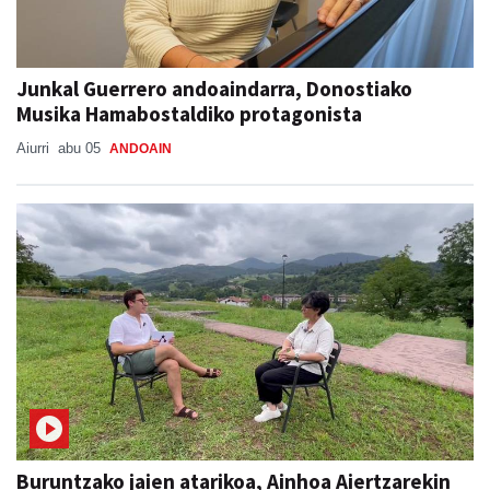
Junkal Guerrero andoaindarra, Donostiako
Musika Hamabostaldiko protagonista
Aiurri
abu 05
ANDOAIN
Buruntzako jaien atarikoa, Ainhoa Aiertzarekin