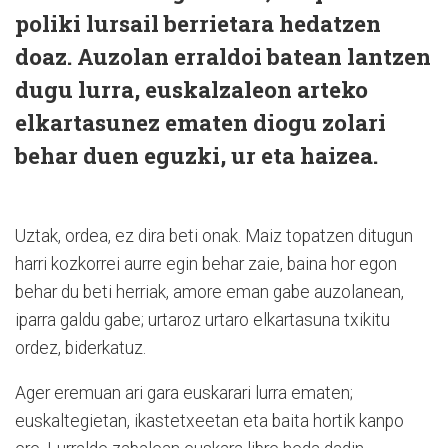
poliki lursail berrietara hedatzen
doaz. Auzolan erraldoi batean lantzen
dugu lurra, euskalzaleon arteko
elkartasunez ematen diogu zolari
behar duen eguzki, ur eta haizea.
Uztak, ordea, ez dira beti onak. Maiz topatzen ditugun
harri kozkorrei aurre egin behar zaie, baina hor egon
behar du beti herriak, amore eman gabe auzolanean,
iparra galdu gabe; urtaroz urtaro elkartasuna txikitu
ordez, biderkatuz.
Ager eremuan ari gara euskarari lurra ematen;
euskaltegietan, ikastetxeetan eta baita hortik kanpo