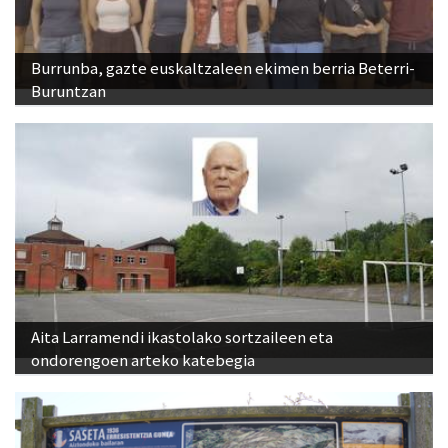
Burrunba, gazte euskaltzaleen ekimen berria Beterri-
Buruntzan
Aita Larramendi ikastolako sortzaileen eta
ondorengoen arteko katebegia