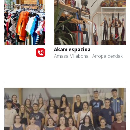
Previous
Next
Akam espazioa
Amasa-Villabona
- Arropa-dendak