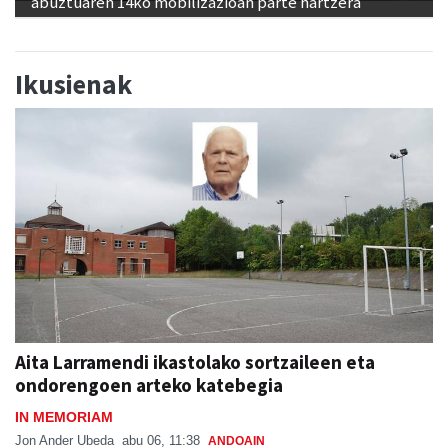
abuztuaren 14ko mobilizazioan parte hartzera
Ikusienak
Aita Larramendi ikastolako sortzaileen eta
ondorengoen arteko katebegia
IN MEMORIAM
Jon Ander Ubeda
abu 06, 11:38
ANDOAIN