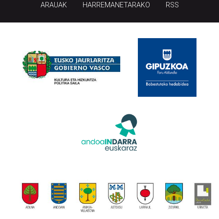
ARAUAK
HARREMANETARAKO
RSS