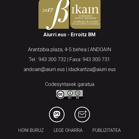
Aiurri.eus - Erroitz BM
Arantzibia plaza, 4-5 behea | ANDOAIN
Tel.: 943 300 732 | Faxa: 943 300 731
andoain@aiurri.eus | idazkaritza@aiurri.eus
Codesyntaxek garatua
HONI BURUZ
LEGE OHARRA
PUBLIZITATEA