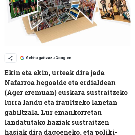
Gehitu gaitzazu Googlen
Ekin eta ekin, urteak dira jada
Nafarroa hegoalde eta erdialdean
(Ager eremuan) euskara sustraitzeko
lurra landu eta iraultzeko lanetan
gabiltzala. Lur emankorretan
landatutako haziak sustraitzen
hasiak dira dagoeneko, eta poliki-