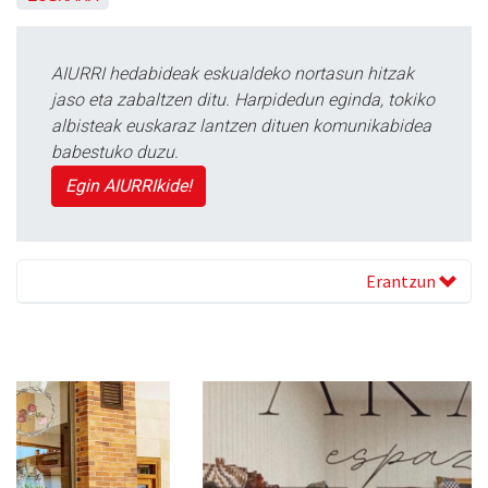
AIURRI hedabideak eskualdeko nortasun hitzak
jaso eta zabaltzen ditu. Harpidedun eginda, tokiko
albisteak euskaraz lantzen dituen komunikabidea
babestuko duzu.
Egin AIURRIkide!
Erantzun