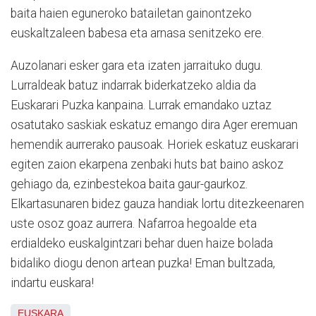
baita haien eguneroko batailetan gainontzeko
euskaltzaleen babesa eta arnasa senitzeko ere.
Auzolanari esker gara eta izaten jarraituko dugu.
Lurraldeak batuz indarrak biderkatzeko aldia da
Euskarari Puzka kanpaina. Lurrak emandako uztaz
osatutako saskiak eskatuz emango dira Ager eremuan
hemendik aurrerako pausoak. Horiek eskatuz euskarari
egiten zaion ekarpena zenbaki huts bat baino askoz
gehiago da, ezinbestekoa baita gaur-gaurkoz.
Elkartasunaren bidez gauza handiak lortu ditezkeenaren
uste osoz goaz aurrera. Nafarroa hegoalde eta
erdialdeko euskalgintzari behar duen haize bolada
bidaliko diogu denon artean puzka! Eman bultzada,
indartu euskara!
EUSKARA