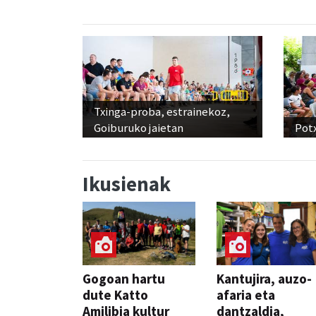
Txinga-proba, estrainekoz,
Goiburuko jaietan
Pot
Ikusienak
Gogoan hartu
Kantujira, auzo-
dute Katto
afaria eta
Amilibia kultur
dantzaldia,