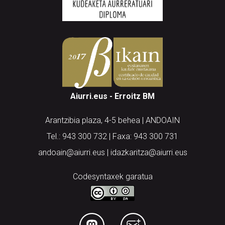
Aiurri.eus - Erroitz BM
Arantzibia plaza, 4-5 behea | ANDOAIN
Tel.: 943 300 732 | Faxa: 943 300 731
andoain@aiurri.eus | idazkaritza@aiurri.eus
Codesyntaxek garatua