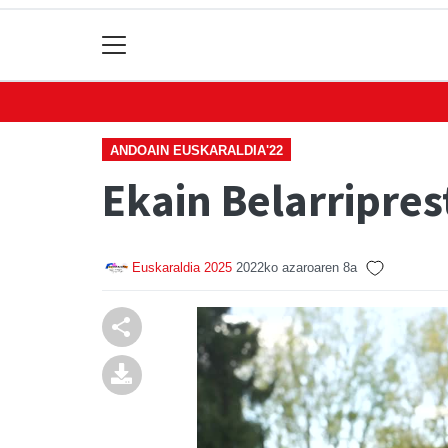
ANDOAIN EUSKARALDIA'22
Ekain Belarripres
Euskaraldia 2025
2022ko azaroaren 8a