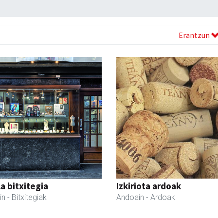
Erantzun
a bitxitegia
Izkiriota ardoak
in
- Bitxitegiak
Andoain
- Ardoak