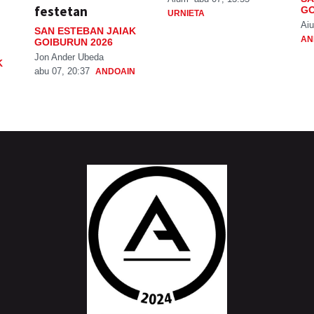
festetan
GO
URNIETA
Aiu
SAN ESTEBAN JAIAK
AN
GOIBURUN 2026
Jon Ander Ubeda
K
abu 07, 20:37
ANDOAIN