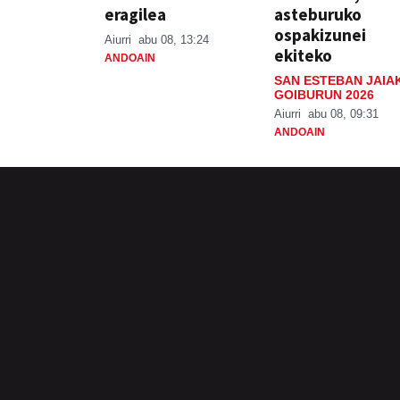
eragilea
asteburuko
ospakizunei
Aiurri
abu 08, 13:24
ekiteko
ANDOAIN
SAN ESTEBAN JAIA
GOIBURUN 2026
Aiurri
abu 08, 09:31
ANDOAIN