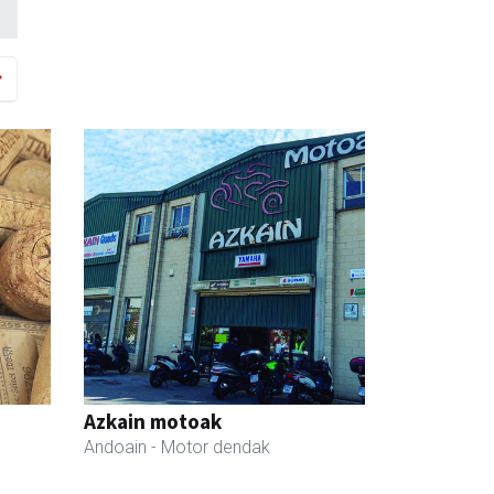
Azkain motoak
Andoain
- Motor dendak