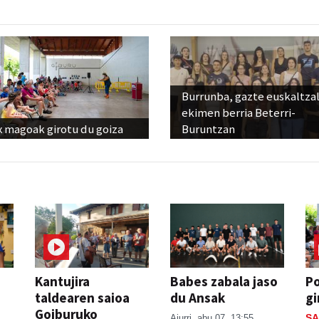
Burrunba, gazte euskaltza
ekimen berria Beterri-
x magoak girotu du goiza
Buruntzan
Kantujira
Babes zabala jaso
P
taldearen saioa
du Ansak
gi
Goiburuko
SA
Aiurri
abu 07, 13:55