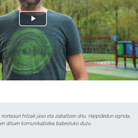
ortasun hitzak jaso eta zabaltzen ditu. Harpidedun eginda,
tzen dituen komunikabidea babestuko duzu.