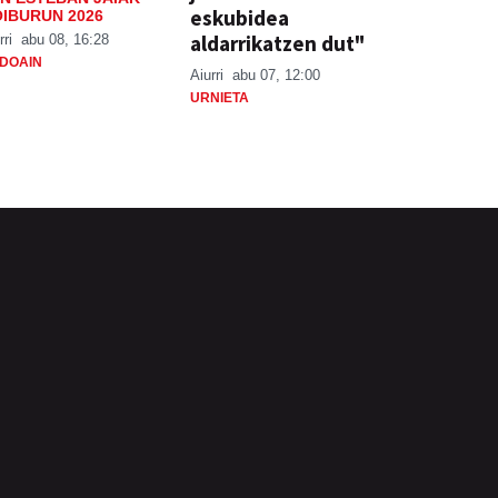
eskubidea
IBURUN 2026
aldarrikatzen dut"
rri
abu 08, 16:28
DOAIN
Aiurri
abu 07, 12:00
URNIETA