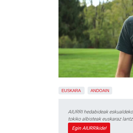
EUSKARA
ANDOAIN
AIURRI hedabideak eskualdeko n
tokiko albisteak euskaraz lan
Egin AIURRIkide!