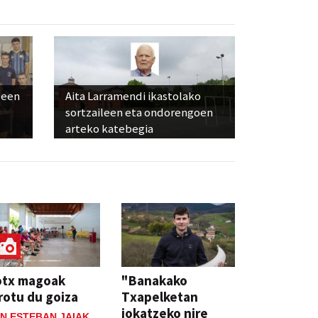
leen
Aita Larramendi ikastolako
sortzaileen eta ondorengoen
arteko katebegia
otx magoak
"Banakako
rotu du goiza
Txapelketan
jokatzeko nire
N ESTEBAN JAIAK