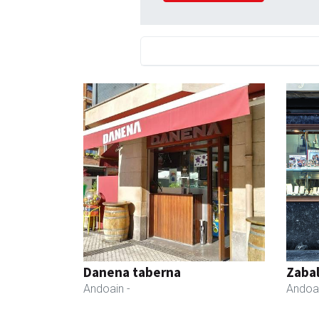
Danena taberna
Zabal
Andoain
-
Andoa