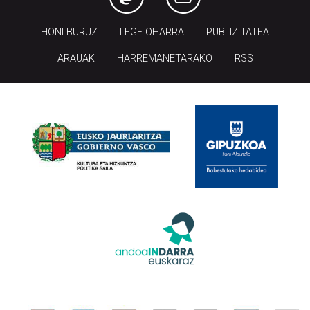
HONI BURUZ
LEGE OHARRA
PUBLIZITATEA
ARAUAK
HARREMANETARAKO
RSS