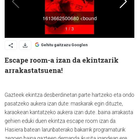
Gehitu gaitzazu Googlen
Escape room-a izan da ekintzarik
arrakastatsuena!
Gazteek ekintza desberdinetan parte hartzeko eta ondo
pasatzeko aukera izan dute: maskarak egin dituzte,
karaokean kantatzeko aukera izan dute...baina arrakasta
gehien eduki duen ekintza escape room izan da.
Hasiera batean larunbaterako bakarrik programaturik
zegoen baina gazteen demanda ikusita igandean ere