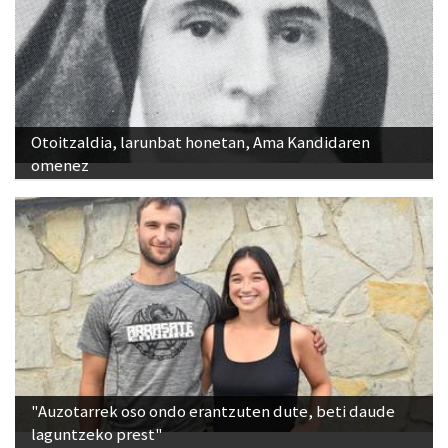
Otoitzaldia, larunbat honetan, Ama Kandidaren
omenez
"Auzotarrek oso ondo erantzuten dute, beti daude
laguntzeko prest"