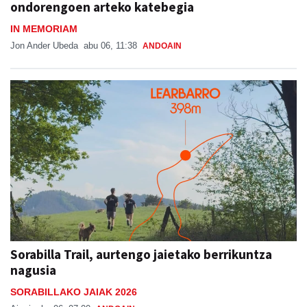
ondorengoen arteko katebegia
IN MEMORIAM
Jon Ander Ubeda
abu 06, 11:38
ANDOAIN
Sorabilla Trail, aurtengo jaietako berrikuntza
nagusia
SORABILLAKO JAIAK 2026