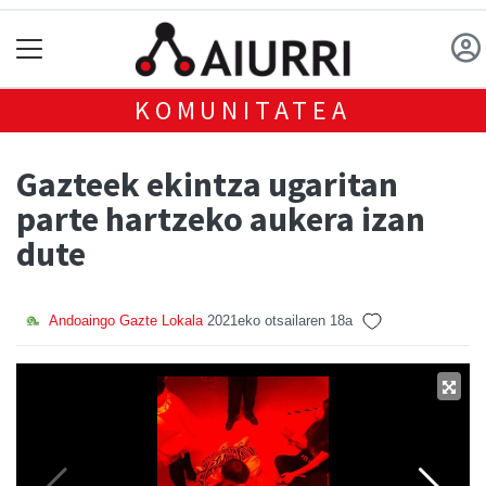
KOMUNITATEA
Gazteek ekintza ugaritan
parte hartzeko aukera izan
dute
Andoaingo Gazte Lokala
2021eko otsailaren 18a