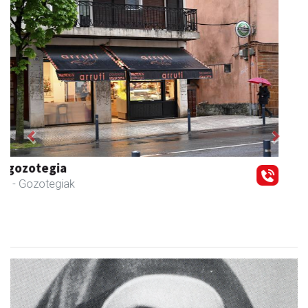
Previous
Next
Francisco Mendikute
Andoain
- Harategiak