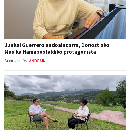
Junkal Guerrero andoaindarra, Donostiako
Musika Hamabostaldiko protagonista
Aiurri
abu 05
ANDOAIN