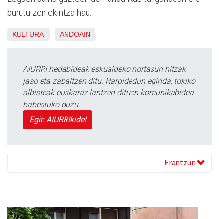
burutu zen ekintza hau.
KULTURA
ANDOAIN
AIURRI hedabideak eskualdeko nortasun hitzak
jaso eta zabaltzen ditu. Harpidedun eginda, tokiko
albisteak euskaraz lantzen dituen komunikabidea
babestuko duzu.
Egin AIURRIkide!
Erantzun