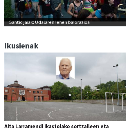
Santio jaiak: Udalaren lehen balorazioa
Ikusienak
Aita Larramendi ikastolako sortzaileen eta