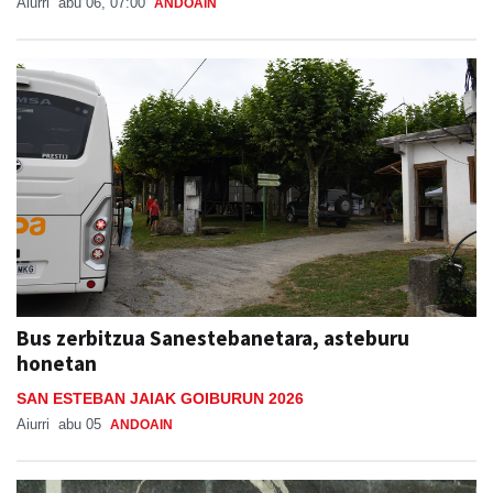
Aiurri
abu 06, 07:00
ANDOAIN
Bus zerbitzua Sanestebanetara, asteburu
honetan
SAN ESTEBAN JAIAK GOIBURUN 2026
Aiurri
abu 05
ANDOAIN