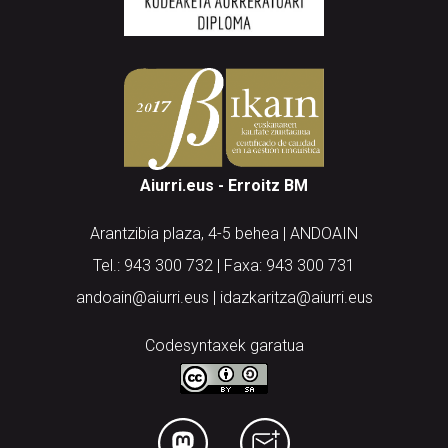
Aiurri.eus - Erroitz BM
Arantzibia plaza, 4-5 behea | ANDOAIN
Tel.: 943 300 732 | Faxa: 943 300 731
andoain@aiurri.eus | idazkaritza@aiurri.eus
Codesyntaxek garatua