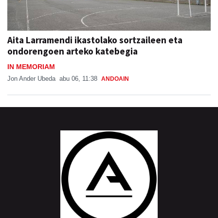
Aita Larramendi ikastolako sortzaileen eta
ondorengoen arteko katebegia
IN MEMORIAM
Jon Ander Ubeda
abu 06, 11:38
ANDOAIN