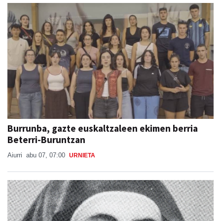
Burrunba, gazte euskaltzaleen ekimen berria
Beterri-Buruntzan
Aiurri
abu 07, 07:00
URNIETA