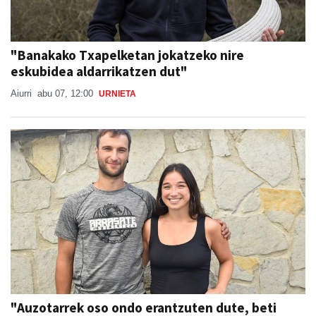
"Banakako Txapelketan jokatzeko nire
eskubidea aldarrikatzen dut"
Aiurri
abu 07, 12:00
URNIETA
"Auzotarrek oso ondo erantzuten dute, beti