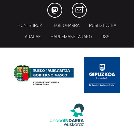
HONI BURUZ
LEGE OHARRA
PUBLIZITATEA
ARAUAK
HARREMANETARAKO
RSS