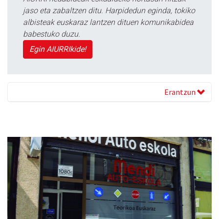
jaso eta zabaltzen ditu. Harpidedun eginda, tokiko
albisteak euskaraz lantzen dituen komunikabidea
babestuko duzu.
Egin AIURRIkide!
Erantzun