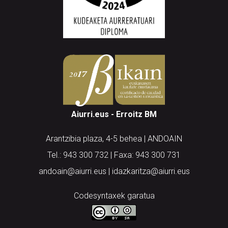
Aiurri.eus - Erroitz BM
Arantzibia plaza, 4-5 behea | ANDOAIN
Tel.: 943 300 732 | Faxa: 943 300 731
andoain@aiurri.eus | idazkaritza@aiurri.eus
Codesyntaxek garatua