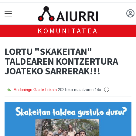
KOMUNITATEA
LORTU "SKAKEITAN"
TALDEAREN KONTZERTURA
JOATEKO SARRERAK!!!
Andoaingo Gazte Lokala
2021eko maiatzaren 14a