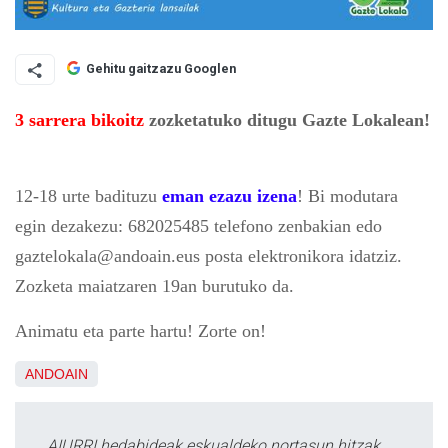
Gehitu gaitzazu Googlen
3 sarrera bikoitz
zozketatuko ditugu Gazte Lokalean!
12-18 urte badituzu
eman ezazu izena
! Bi modutara
egin dezakezu: 682025485 telefono zenbakian edo
gaztelokala@andoain.eus posta elektronikora idatziz.
Zozketa maiatzaren 19an burutuko da.
Animatu eta parte hartu! Zorte on!
ANDOAIN
AIURRI hedabideak eskualdeko nortasun hitzak