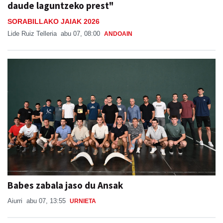
daude laguntzeko prest"
SORABILLAKO JAIAK 2026
Lide Ruiz Telleria
abu 07, 08:00
ANDOAIN
Babes zabala jaso du Ansak
Aiurri
abu 07, 13:55
URNIETA