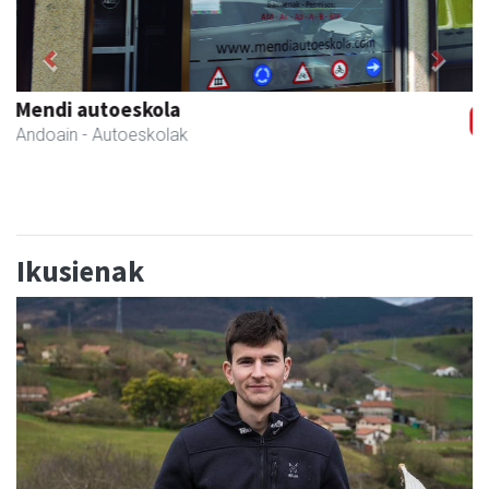
Previous
Next
Danena taberna
Andoain
-
Ikusienak