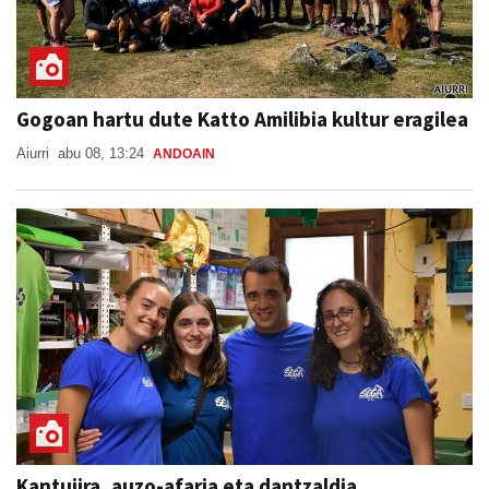
Gogoan hartu dute Katto Amilibia kultur eragilea
Aiurri
abu 08, 13:24
ANDOAIN
Kantujira, auzo-afaria eta dantzaldia,