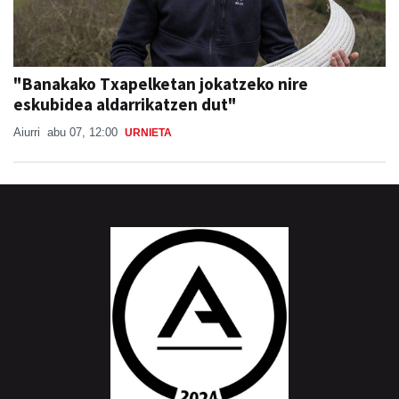
"Banakako Txapelketan jokatzeko nire
eskubidea aldarrikatzen dut"
Aiurri
abu 07, 12:00
URNIETA