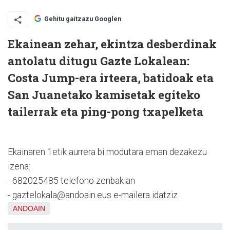
Gehitu gaitzazu Googlen
Ekainean zehar, ekintza desberdinak
antolatu ditugu Gazte Lokalean:
Costa Jump-era irteera, batidoak eta
San Juanetako kamisetak egiteko
tailerrak eta ping-pong txapelketa
Ekainaren 1etik aurrera bi modutara eman dezakezu
izena:
- 682025485 telefono zenbakian
- gaztelokala@andoain.eus e-mailera idatziz
ANDOAIN