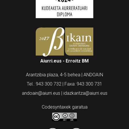
Aiurri.eus - Erroitz BM
Arantzibia plaza, 4-5 behea | ANDOAIN
Tel.: 943 300 732 | Faxa: 943 300 731
andoain@aiurri.eus | idazkaritza@aiurri.eus
Codesyntaxek garatua