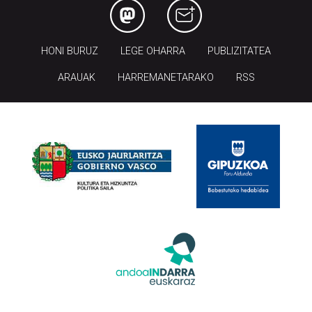
HONI BURUZ
LEGE OHARRA
PUBLIZITATEA
ARAUAK
HARREMANETARAKO
RSS