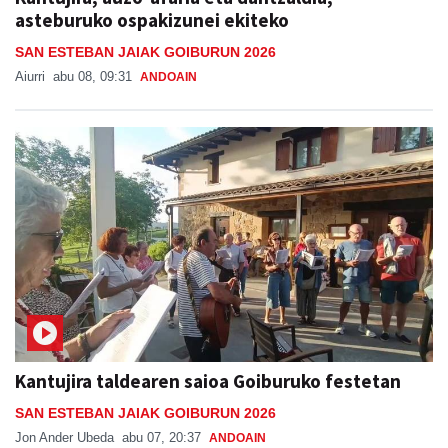
asteburuko ospakizunei ekiteko
SAN ESTEBAN JAIAK GOIBURUN 2026
Aiurri
abu 08, 09:31
ANDOAIN
Kantujira taldearen saioa Goiburuko festetan
SAN ESTEBAN JAIAK GOIBURUN 2026
Jon Ander Ubeda
abu 07, 20:37
ANDOAIN