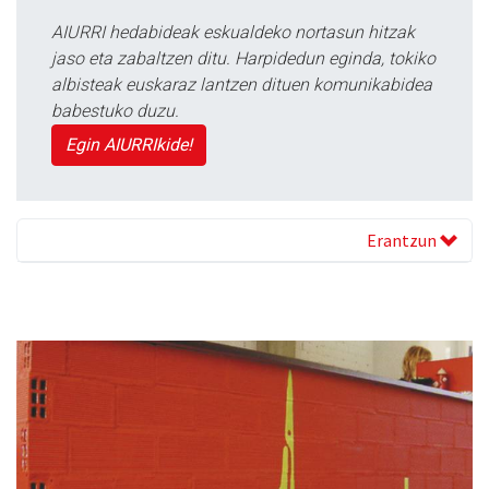
AIURRI hedabideak eskualdeko nortasun hitzak
jaso eta zabaltzen ditu. Harpidedun eginda, tokiko
albisteak euskaraz lantzen dituen komunikabidea
babestuko duzu.
Egin AIURRIkide!
Erantzun