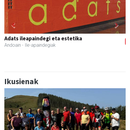
Previous
Next
Salkin
Andoain
- Merkatari elkarteak
Ikusienak