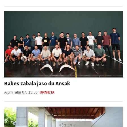
Babes zabala jaso du Ansak
Aiurri
abu 07, 13:55
URNIETA