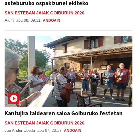
asteburuko ospakizunei ekiteko
SAN ESTEBAN JAIAK GOIBURUN 2026
Aiurri
abu 08, 09:31
ANDOAIN
Kantujira taldearen saioa Goiburuko festetan
SAN ESTEBAN JAIAK GOIBURUN 2026
Jon Ander Ubeda
abu 07, 20:37
ANDOAIN