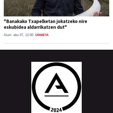
"Banakako Txapelketan jokatzeko nire
eskubidea aldarrikatzen dut"
Aiurri
abu 07, 12:00
URNIETA