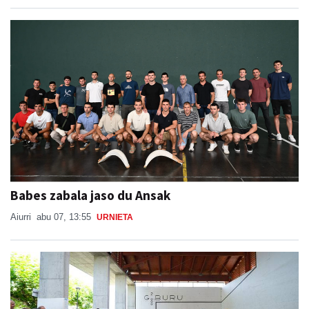
Babes zabala jaso du Ansak
Aiurri
abu 07, 13:55
URNIETA