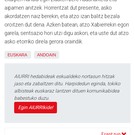
aipamen anitzek. Horrentzat dut presente, asko
akordatzen naiz berekin, eta atzo izan balitz bezala
oroitzen dut dena. Azken batean, atzo Xabierrekin egon
garela, sentsazio hori utzi digu askori, eta uste dut atzo
asko etorriko direla gerora oraindik.
EUSKARA
ANDOAIN
AIURRI hedabideak eskualdeko nortasun hitzak
jaso eta zabaltzen ditu. Harpidedun eginda, tokiko
albisteak euskaraz lantzen dituen komunikabidea
babestuko duzu.
Egin AIURRIkide!
Erantzun