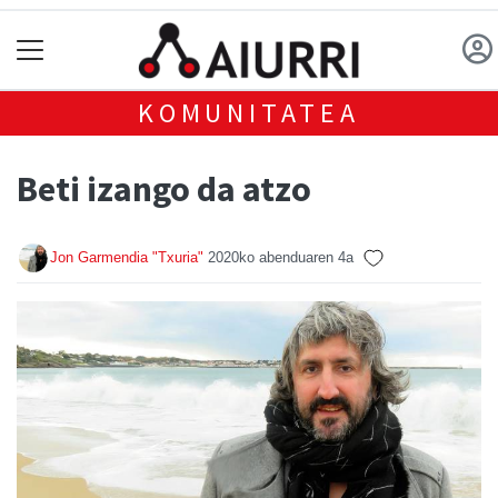
KOMUNITATEA
Beti izango da atzo
Jon Garmendia "Txuria"
2020ko abenduaren 4a