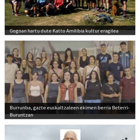
Gogoan hartu dute Katto Amilibia kultur eragilea
Burrunba, gazte euskaltzaleen ekimen berria Beterri-
Buruntzan