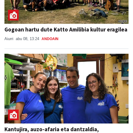
Gogoan hartu dute Katto Amilibia kultur eragilea
Aiurri
abu 08, 13:24
ANDOAIN
Kantujira, auzo-afaria eta dantzaldia,