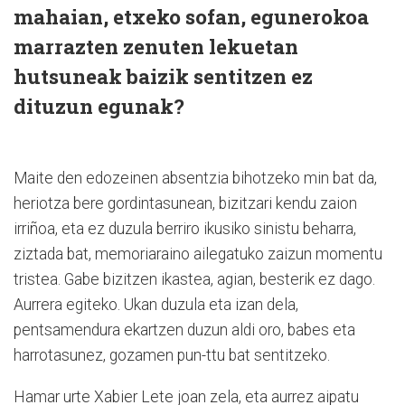
mahaian, etxeko sofan, egunerokoa
marrazten zenuten lekuetan
hutsuneak baizik sentitzen ez
dituzun egunak?
Maite den edozeinen absentzia bihotzeko min bat da,
heriotza bere gordintasunean, bizitzari kendu zaion
irriñoa, eta ez duzula berriro ikusiko sinistu beharra,
ziztada bat, memoriaraino ailegatuko zaizun momentu
tristea. Gabe bizitzen ikastea, agian, besterik ez dago.
Aurrera egiteko. Ukan duzula eta izan dela,
pentsamendura ekartzen duzun aldi oro, babes eta
harrotasunez, gozamen pun-ttu bat sentitzeko.
Hamar urte Xabier Lete joan zela, eta aurrez aipatu