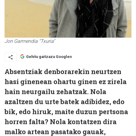
Jon Garmendia "Txuria"
Gehitu gaitzazu Googlen
Absentziak denborarekin neurtzen
hasi ginenean ohartu ginen ez zirela
hain neurgailu zehatzak. Nola
azaltzen du urte batek adibidez, edo
bik, edo hiruk, maite duzun pertsona
horren falta? Nola kontatzen dira
malko artean pasatako gauak,