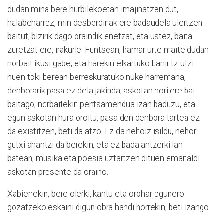
dudan mina bere hurbilekoetan imajinatzen dut,
halabeharrez, min desberdinak ere badaudela ulertzen
baitut, bizirik dago oraindik enetzat, eta ustez, baita
zuretzat ere, irakurle. Funtsean, hamar urte maite dudan
norbait ikusi gabe, eta harekin elkartuko banintz utzi
nuen toki berean berreskuratuko nuke harremana,
denborarik pasa ez dela jakinda, askotan hori ere bai
baitago, norbaitekin pentsamendua izan baduzu, eta
egun askotan hura oroitu, pasa den denbora tartea ez
da existitzen, beti da atzo. Ez da nehoiz isildu, nehor
gutxi ahantzi da berekin, eta ez bada antzerki lan
batean, musika eta poesia uztartzen dituen emanaldi
askotan presente da oraino.
Xabierrekin, bere olerki, kantu eta orohar egunero
gozatzeko eskaini digun obra handi horrekin, beti izango