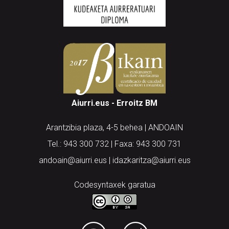
Aiurri.eus - Erroitz BM
Arantzibia plaza, 4-5 behea | ANDOAIN
Tel.: 943 300 732 | Faxa: 943 300 731
andoain@aiurri.eus | idazkaritza@aiurri.eus
Codesyntaxek garatua