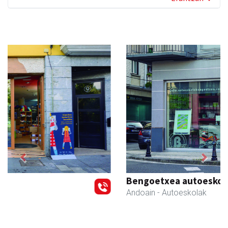
Previous
Next
Bengoetxea autoeskola
Andoain
- Autoeskolak