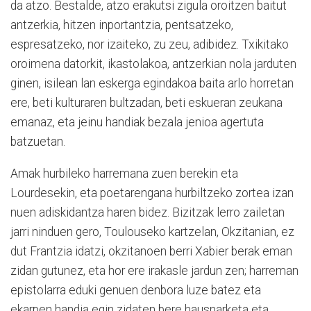
da atzo. Bestalde, atzo erakutsi zigula oroitzen baitut
antzerkia, hitzen inportantzia, pentsatzeko,
espresatzeko, nor izaiteko, zu zeu, adibidez. Txikitako
oroimena datorkit, ikastolakoa, antzerkian nola jarduten
ginen, isilean lan eskerga egindakoa baita arlo horretan
ere, beti kulturaren bultzadan, beti eskueran zeukana
emanaz, eta jeinu handiak bezala jenioa agertuta
batzuetan.
Amak hurbileko harremana zuen berekin eta
Lourdesekin, eta poetarengana hurbiltzeko zortea izan
nuen adiskidantza haren bidez. Bizitzak lerro zailetan
jarri ninduen gero, Toulouseko kartzelan, Okzitanian, ez
dut Frantzia idatzi, okzitanoen berri Xabier berak eman
zidan gutunez, eta hor ere irakasle jardun zen; harreman
epistolarra eduki genuen denbora luze batez eta
ekarpen handia egin zidaten bere hausnarketa eta