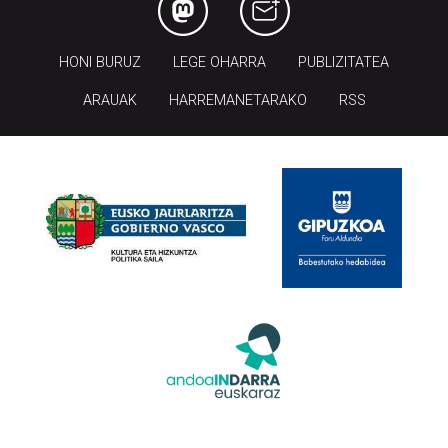
HONI BURUZ
LEGE OHARRA
PUBLIZITATEA
ARAUAK
HARREMANETARAKO
RSS