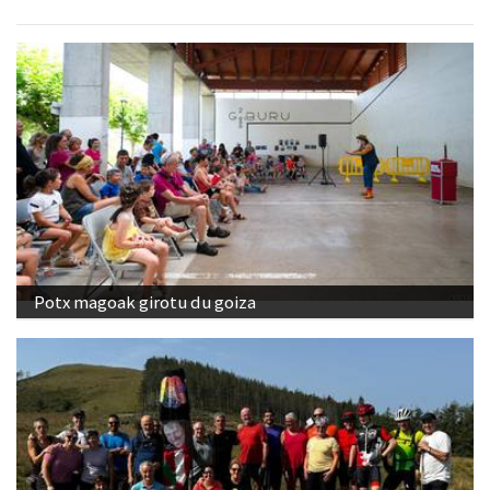
Potx magoak girotu du goiza