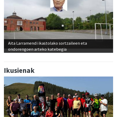
Aita Larramendi ikastolako sortzaileen eta
ondorengoen arteko katebegia
Ikusienak