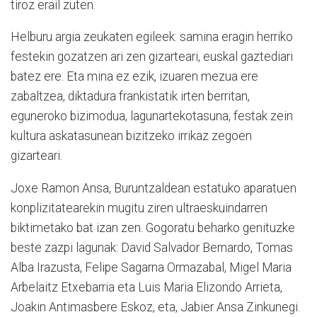
tiroz erail zuten.
Helburu argia zeukaten egileek: samina eragin herriko
festekin gozatzen ari zen gizarteari, euskal gaztediari
batez ere. Eta mina ez ezik, izuaren mezua ere
zabaltzea, diktadura frankistatik irten berritan,
eguneroko bizimodua, lagunartekotasuna, festak zein
kultura askatasunean bizitzeko irrikaz zegoen
gizarteari.
Joxe Ramon Ansa, Buruntzaldean estatuko aparatuen
konplizitatearekin mugitu ziren ultraeskuindarren
biktimetako bat izan zen. Gogoratu beharko genituzke
beste zazpi lagunak: David Salvador Bernardo, Tomas
Alba Irazusta, Felipe Sagarna Ormazabal, Migel Maria
Arbelaitz Etxebarria eta Luis Maria Elizondo Arrieta,
Joakin Antimasbere Eskoz, eta, Jabier Ansa Zinkunegi.