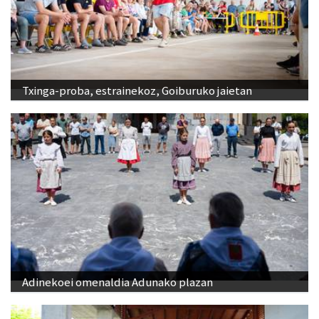
Txinga-proba, estrainekoz, Goiburuko jaietan
Adinekoei omenaldia Adunako plazan