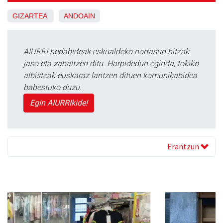
GIZARTEA
ANDOAIN
AIURRI hedabideak eskualdeko nortasun hitzak
jaso eta zabaltzen ditu. Harpidedun eginda, tokiko
albisteak euskaraz lantzen dituen komunikabidea
babestuko duzu.
Egin AIURRIkide!
Erantzun