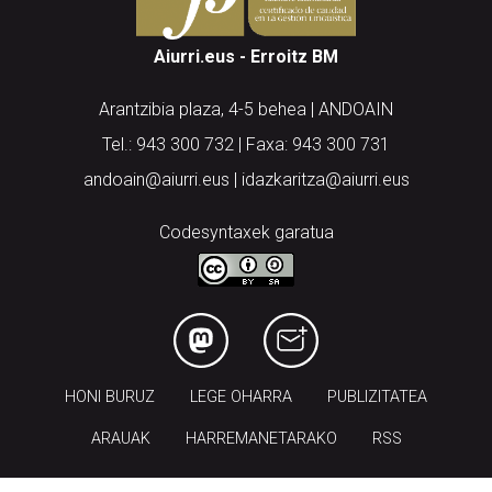
Aiurri.eus - Erroitz BM
Arantzibia plaza, 4-5 behea | ANDOAIN
Tel.: 943 300 732 | Faxa: 943 300 731
andoain@aiurri.eus | idazkaritza@aiurri.eus
Codesyntaxek garatua
HONI BURUZ
LEGE OHARRA
PUBLIZITATEA
ARAUAK
HARREMANETARAKO
RSS