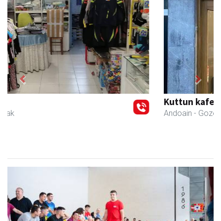
Previous
Next
Kuttun kafetegia
Andoain
- Gozotegiak