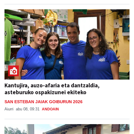
Kantujira, auzo-afaria eta dantzaldia,
asteburuko ospakizunei ekiteko
SAN ESTEBAN JAIAK GOIBURUN 2026
Aiurri
abu 08, 09:31
ANDOAIN