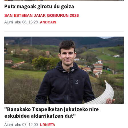
Potx magoak girotu du goiza
SAN ESTEBAN JAIAK GOIBURUN 2026
Aiurri
abu 08, 16:28
ANDOAIN
"Banakako Txapelketan jokatzeko nire
eskubidea aldarrikatzen dut"
Aiurri
abu 07, 12:00
URNIETA