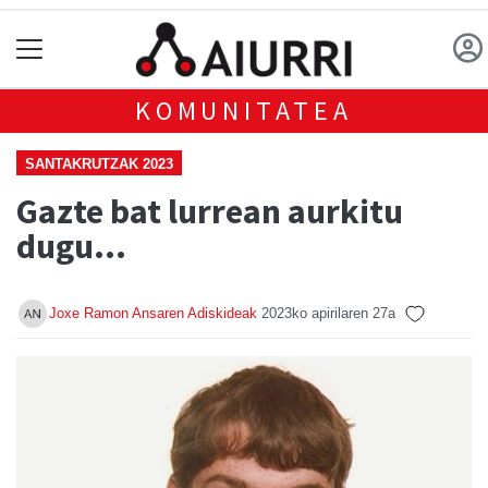
KOMUNITATEA
SANTAKRUTZAK 2023
Gazte bat lurrean aurkitu
dugu…
Joxe Ramon Ansaren Adiskideak
2023ko apirilaren 27a