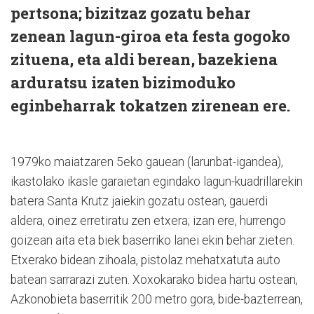
pertsona; bizitzaz gozatu behar
zenean lagun-giroa eta festa gogoko
zituena, eta aldi berean, bazekiena
arduratsu izaten bizimoduko
eginbeharrak tokatzen zirenean ere.
1979ko maiatzaren 5eko gauean (larunbat-igandea),
ikastolako ikasle garaietan egindako lagun-kuadrillarekin
batera Santa Krutz jaiekin gozatu ostean, gauerdi
aldera, oinez erretiratu zen etxera; izan ere, hurrengo
goizean aita eta biek baserriko lanei ekin behar zieten.
Etxerako bidean zihoala, pistolaz mehatxatuta auto
batean sarrarazi zuten. Xoxokarako bidea hartu ostean,
Azkonobieta baserritik 200 metro gora, bide-bazterrean,