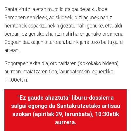
Santa Krutz jaietan murgilduta gaudelarik, Joxe
Ramonen senideek, adiskideek, bizilagunek nahiz
herritarrek ospakizunekin gozatu nahi genuke, eta, aldi
berean, ez genuke ahantzi nahi harenganako oroimena.
Gogoan daukagun bitartean, bizirik jarraituko baitu gure
artean.
Gogorapen ekitaldia, oroitarriaren (Xoxokako bidean)
aurrean, maiatzaren 6an, larunbatarekin, eguerdiko
11:00etan.
"Ez gaude ahaztuta" liburu-dossierra
salgai egongo da Santakrutzetako artisau
azokan (apirilak 29, larunbata), 10:30etik
aurrera.