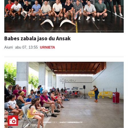
Babes zabala jaso du Ansak
Aiurri
abu 07, 13:55
URNIETA