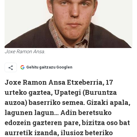
Joxe Ramon Ansa.
Gehitu gaitzazu Googlen
Joxe Ramon Ansa Etxeberria, 17
urteko gaztea, Upategi (Buruntza
auzoa) baserriko semea. Gizaki apala,
lagunen lagun… Adin beretsuko
edozein gazteren pare, bizitza oso bat
aurretik izanda, ilusioz beteriko