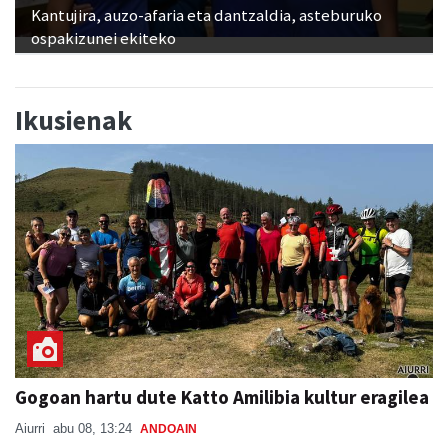
Kantujira, auzo-afaria eta dantzaldia, asteburuko
ospakizunei ekiteko
Ikusienak
Gogoan hartu dute Katto Amilibia kultur eragilea
Aiurri
abu 08, 13:24
ANDOAIN