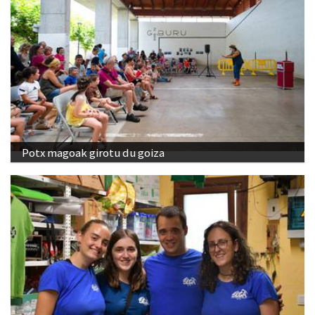
Potx magoak girotu du goiza