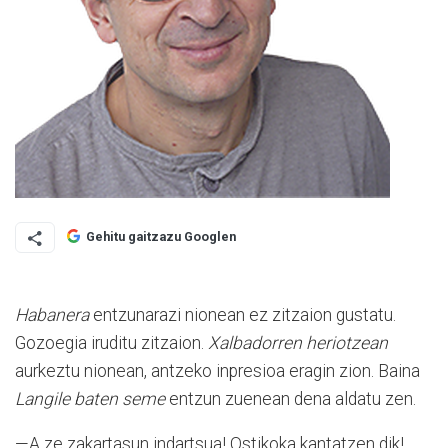
Gehitu gaitzazu Googlen
Habanera
entzunarazi nionean ez zitzaion gustatu.
Gozoegia iruditu zitzaion.
Xalbadorren heriotzean
aurkeztu nionean, antzeko inpresioa eragin zion. Baina
Langile baten seme
entzun zuenean dena aldatu zen.
—A ze zakartasun indartsua! Ostikoka kantatzen dik!