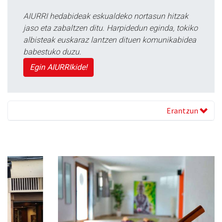
AIURRI hedabideak eskualdeko nortasun hitzak
jaso eta zabaltzen ditu. Harpidedun eginda, tokiko
albisteak euskaraz lantzen dituen komunikabidea
babestuko duzu.
Egin AIURRIkide!
Erantzun