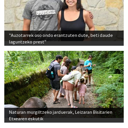
"Auzotarrek oso ondo erantzuten dute, beti daude
laguntzeko prest"
Naturan murgiltzeko jarduerak, Leizaran Bisitarien
Etxearen eskutik