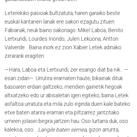
Leterekiko pasioak bultzatuta, haren garaiko beste
euskal kantarien lanak ere sakon ezagutu zituen
Fabianak, neuk baino sakonago: Mikel Laboa, Benito
Lertxundi, Lourdes Iriondo, Julen Lekuona, Antton
Valverde... Baina inork ez zion Xabier Letek adinako
zirrararik eragiten.
—Hara, Laboa eta Lertxundi, zer esango diat ba nik... —
esan zidan—. Urrutira eramaten haute, bikainak dituk
basoaren erdian galtzeko, mendien gainetik hegoak
altxatzeko edo ur abisaletan igeri egiteko, baina Letek
asfaltoa urratuta eta mila zulo eginda duen kale bateko
etxe baten atarira eraman eta piltzarrez jantzitako
umeen jolasei begira jartzen hau. Oso lurtarra duk, oso
kalekoa, oso…
Langile baten semea
, gizon arrunta,