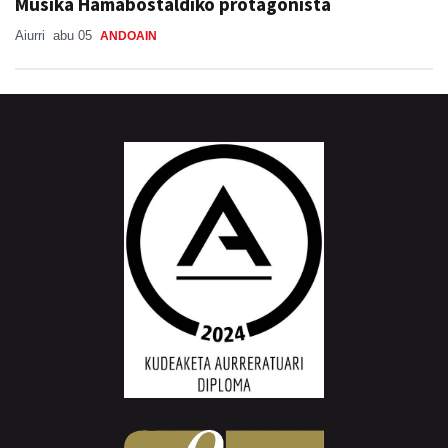
Musika Hamabostaldiko protagonista
Aiurri
abu 05
ANDOAIN