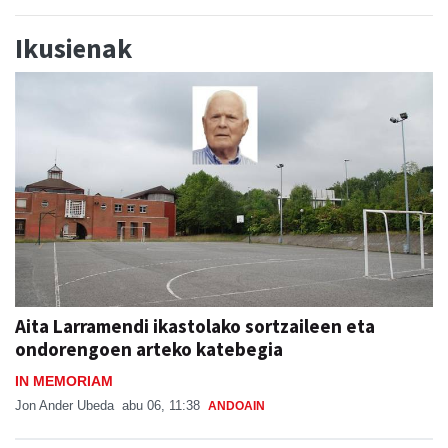
Ikusienak
Aita Larramendi ikastolako sortzaileen eta
ondorengoen arteko katebegia
IN MEMORIAM
Jon Ander Ubeda
abu 06, 11:38
ANDOAIN