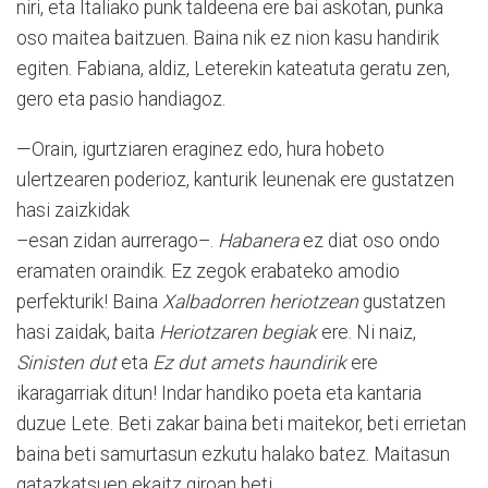
niri, eta Italiako punk taldeena ere bai askotan, punka
oso maitea baitzuen. Baina nik ez nion kasu handirik
egiten. Fabiana, aldiz, Leterekin kateatuta geratu zen,
gero eta pasio handiagoz.
—Orain, igurtziaren eraginez edo, hura hobeto
ulertzearen poderioz, kanturik leunenak ere gustatzen
hasi zaizkidak
–esan zidan aurrerago–.
Habanera
ez diat oso ondo
eramaten oraindik. Ez zegok erabateko amodio
perfekturik! Baina
Xalbadorren heriotzean
gustatzen
hasi zaidak, baita
Heriotzaren begiak
ere. Ni naiz,
Sinisten dut
eta
Ez dut amets haundirik
ere
ikaragarriak ditun! Indar handiko poeta eta kantaria
duzue Lete. Beti zakar baina beti maitekor, beti errietan
baina beti samurtasun ezkutu halako batez. Maitasun
gatazkatsuen ekaitz giroan beti.