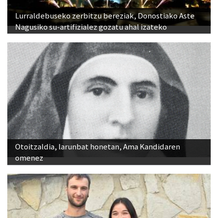
Lurraldebuseko zerbitzu bereziak, Donostiako Aste
Nagusiko su-artifizialez gozatu ahal izateko
Otoitzaldia, larunbat honetan, Ama Kandidaren
omenez