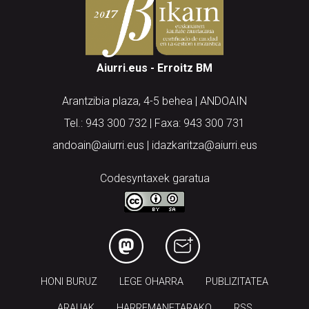
Aiurri.eus - Erroitz BM
Arantzibia plaza, 4-5 behea | ANDOAIN
Tel.: 943 300 732 | Faxa: 943 300 731
andoain@aiurri.eus | idazkaritza@aiurri.eus
Codesyntaxek garatua
HONI BURUZ
LEGE OHARRA
PUBLIZITATEA
ARAUAK
HARREMANETARAKO
RSS