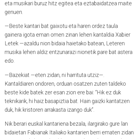
eta musikari buruz hitz egitea eta eztabaidatzea maite
genuen.
—Beste kantari bat gaixotu eta haren ordez taula
gainera igota eman omen zinan lehen kantaldia Xabier
Letek —azaldu nion bidaia haietako batean, Leteren
musika lehen aldiz entzunarazi nionetik pare bat astera
edo.
—Bazekiat —eten zidan, ni harrituta utziz—.
Kantaldiaren ondoren, orduan osatzen zuten taldeko
beste kide batek zer esan zion ere bai: “Hik ez duk
teknikarik, hi haiz basapiztia bat. Hain gaizki kantatzen
duk, hik kristoren arrakasta izango duk”.
Nik berari euskal kantariena bezala, ilargirako gure lan
bidaietan Fabianak Italiako kantarien berri ematen zidan