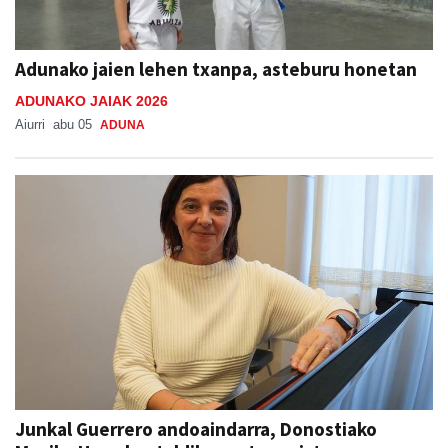
Adunako jaien lehen txanpa, asteburu honetan
ADUNAKO JAIAK 2026
Aiurri
abu 05
ADUNA
Junkal Guerrero andoaindarra, Donostiako