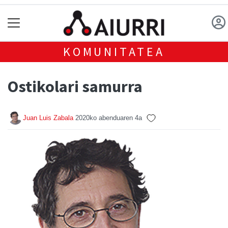
KOMUNITATEA
Ostikolari samurra
Juan Luis Zabala
2020ko abenduaren 4a