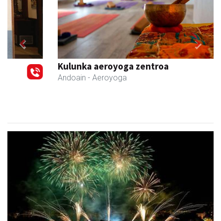
Previous
Next
Kulunka aeroyoga zentroa
Andoain
- Aeroyoga