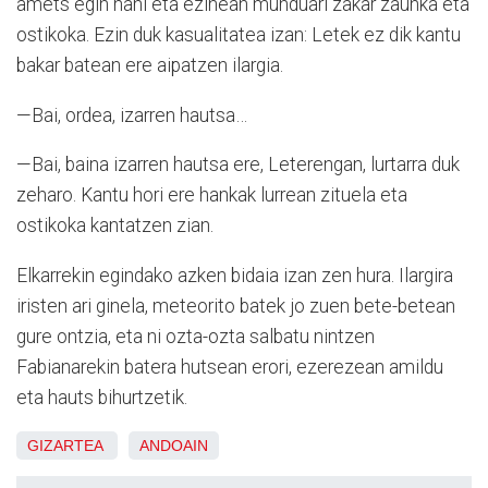
amets egin nahi eta ezinean munduari zakar zaunka eta
ostikoka. Ezin duk kasualitatea izan: Letek ez dik kantu
bakar batean ere aipatzen ilargia.
—Bai, ordea, izarren hautsa…
—Bai, baina izarren hautsa ere, Leterengan, lurtarra duk
zeharo. Kantu hori ere hankak lurrean zituela eta
ostikoka kantatzen zian.
Elkarrekin egindako azken bidaia izan zen hura. Ilargira
iristen ari ginela, meteorito batek jo zuen bete-betean
gure ontzia, eta ni ozta-ozta salbatu nintzen
Fabianarekin batera hutsean erori, ezerezean amildu
eta hauts bihurtzetik.
GIZARTEA
ANDOAIN