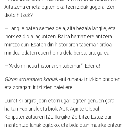
Aita zena errieta egiten ekartzen zidak gogora! Zer
diote hitzek?
—Langile baten semea dela, aita bezala langile, eta
inork ez diola laguntzen. Baina herriaz ere antzera
mintzo dun. Esaten din historiaren tabernan ardoa
mindua edaten duen herria dela berea; tira, gurea.
—“Ardo mindua historiaren tabernan”. Ederra!
Gizon arruntaren koplak
entzunarazi nizkion ondoren
eta zoragarri iritzi zien haiei ere.
Lurretik ilargira joan-etorri ugari egiten genuen garai
hartan Fabianak eta biok, AGK Aginte Global
Konputerizatuaren IZE Ilargiko Zerbitzu Estazioan
mantentze-lanak egiteko, eta bidaietan musika entzun