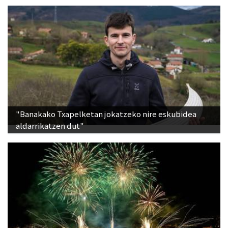
"Banakako Txapelketan jokatzeko nire eskubidea
aldarrikatzen dut"