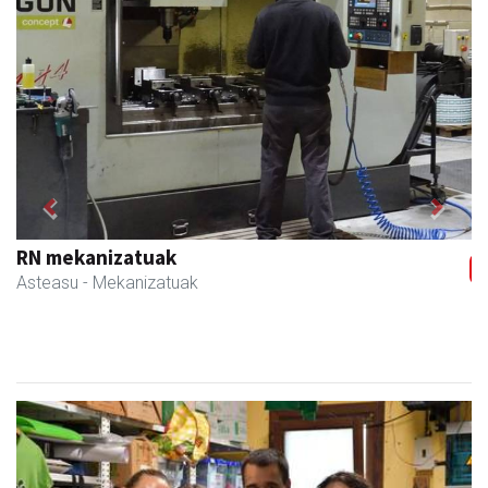
Previous
Next
RN mekanizatuak
Asteasu
- Mekanizatuak