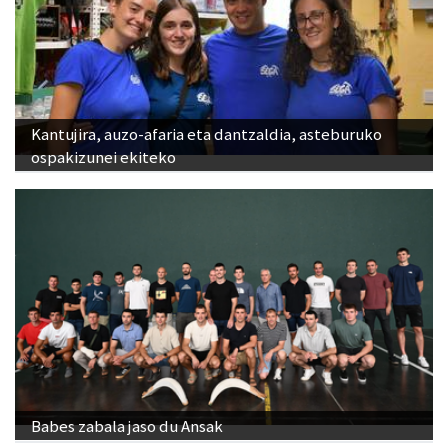
Kantujira, auzo-afaria eta dantzaldia, asteburuko
ospakizunei ekiteko
Babes zabala jaso du Ansak