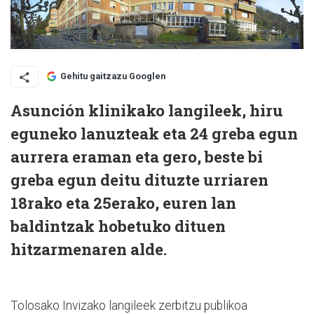
Gehitu gaitzazu Googlen
Asunción klinikako langileek, hiru
eguneko lanuzteak eta 24 greba egun
aurrera eraman eta gero, beste bi
greba egun deitu dituzte urriaren
18rako eta 25erako, euren lan
baldintzak hobetuko dituen
hitzarmenaren alde.
Tolosako Invizako langileek zerbitzu publikoa