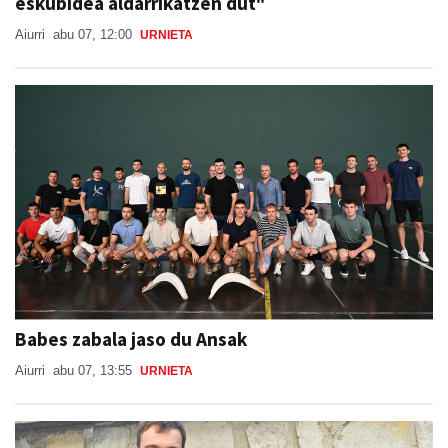
eskubidea aldarrikatzen dut"
Aiurri
abu 07, 12:00
URNIETA
Babes zabala jaso du Ansak
Aiurri
abu 07, 13:55
URNIETA