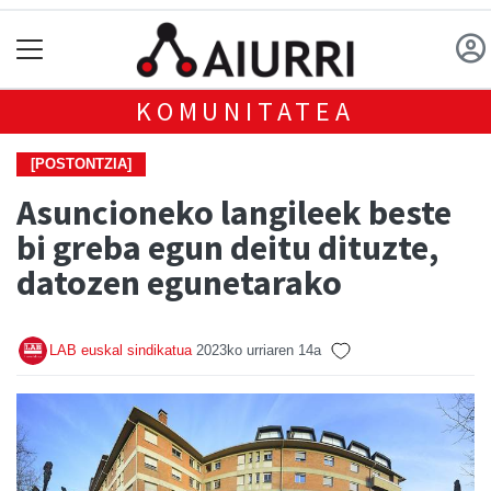
KOMUNITATEA
[POSTONTZIA]
Asuncioneko langileek beste
bi greba egun deitu dituzte,
datozen egunetarako
LAB euskal sindikatua
2023ko urriaren 14a