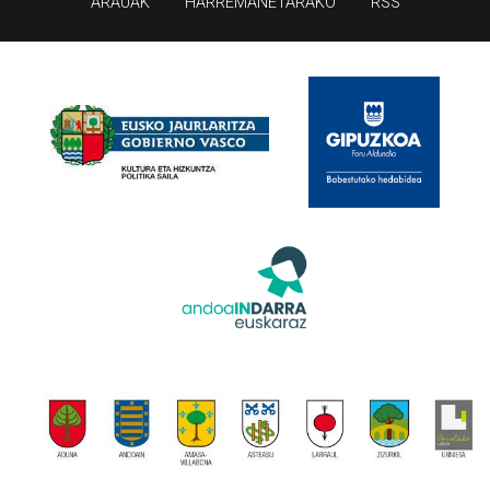
ARAUAK
HARREMANETARAKO
RSS