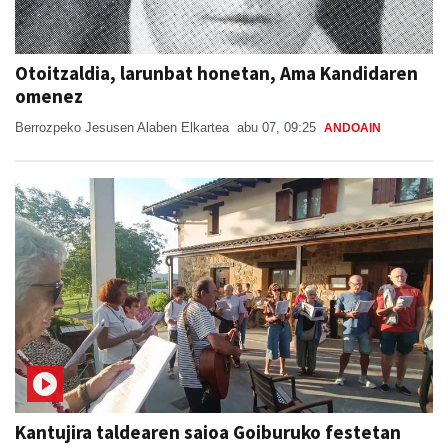
Otoitzaldia, larunbat honetan, Ama Kandidaren
omenez
Berrozpeko Jesusen Alaben Elkartea
abu 07, 09:25
ANDOAIN
Kantujira taldearen saioa Goiburuko festetan