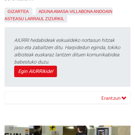
GIZARTEA
ADUNA
AMASA-VILLABONA
ANDOAIN
ASTEASU
LARRAUL
ZIZURKIL
AIURRI hedabideak eskualdeko nortasun hitzak
jaso eta zabaltzen ditu. Harpidedun eginda, tokiko
albisteak euskaraz lantzen dituen komunikabidea
babestuko duzu.
Egin AIURRIkide!
Erantzun