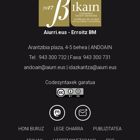
Aiurri.eus - Erroitz BM
Arantzibia plaza, 4-5 behea | ANDOAIN
Tel.: 943 300 732 | Faxa: 943 300 731
andoain@aiurri.eus | idazkaritza@aiurri.eus
Codesyntaxek garatua
HONI BURUZ
LEGE OHARRA
PUBLIZITATEA