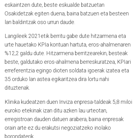
eskaintzen dute, beste eskualde batzuetan
Osakidetzak egiten duena, baina batzuen eta besteen
lan baldintzak oso urrun daude.
Langileek 2021etik berritu gabe dute hitzarmena eta
urte hauetako KPIa kontuan hartuta, eros-ahalmenaren
%12,2 galdu dute. Hitzarmena berritzearekin, besteak
beste, galdutako eros-ahalmena berreskuratzea, KPIari
erreferentzia egingo dioten soldata igoerak izatea eta
35 orduko lan astea egikaritzea dira lortu nahi
dituztenak.
Klinika kudeatzen duen Inviza enpresa-taldeak 5,8 miloi
euroko etekinak izan ditu azken lau urteotan,
erregistroan dauden datuen arabera, baina enpresak
orain arte ez du erakutsi negoziatzeko inolako
borondaterik.