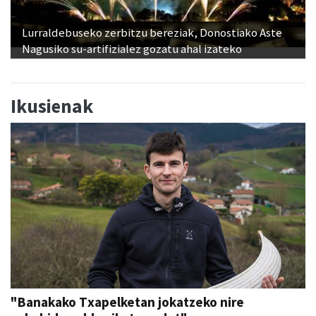
Lurraldebuseko zerbitzu bereziak, Donostiako Aste
Nagusiko su-artifizialez gozatu ahal izateko
Ikusienak
"Banakako Txapelketan jokatzeko nire