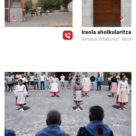
Previous
Next
Iraola aholkularitza
Amasa-Villabona
- Abokatuak