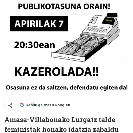
Gehitu gaitzazu Googlen
Amasa-Villabonako Lurgatz talde
feministak honako idatzia zabaldu