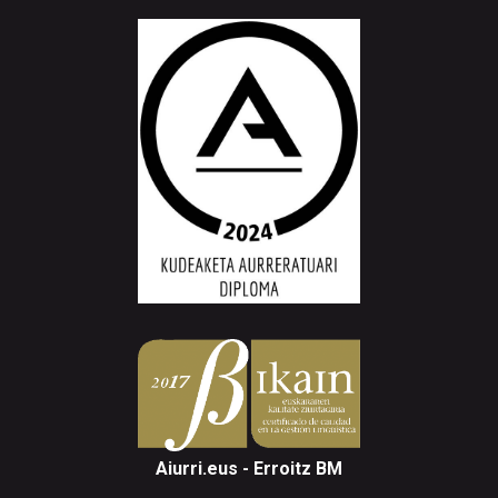
Aiurri.eus - Erroitz BM