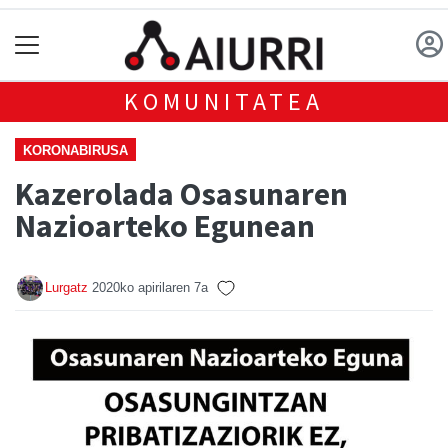
KOMUNITATEA
KORONABIRUSA
Kazerolada Osasunaren
Nazioarteko Egunean
Lurgatz
2020ko apirilaren 7a