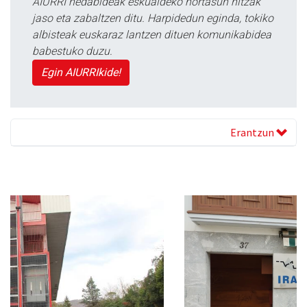
AIURRI hedabideak eskualdeko nortasun hitzak
jaso eta zabaltzen ditu. Harpidedun eginda, tokiko
albisteak euskaraz lantzen dituen komunikabidea
babestuko duzu.
Egin AIURRIkide!
Erantzun