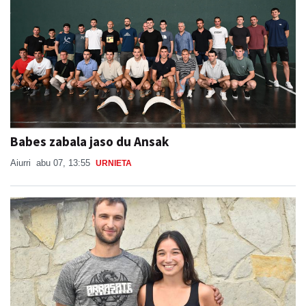
Babes zabala jaso du Ansak
Aiurri
abu 07, 13:55
URNIETA