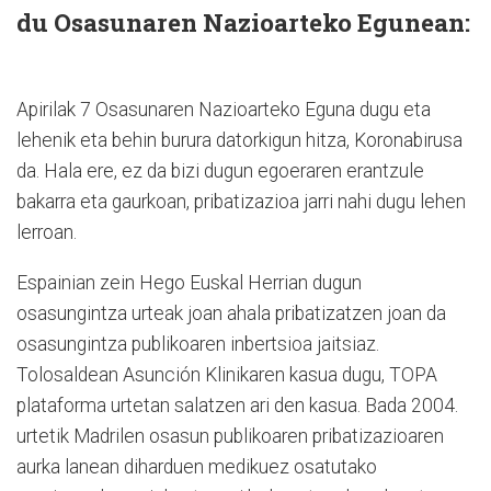
du Osasunaren Nazioarteko Egunean:
Apirilak 7 Osasunaren Nazioarteko Eguna dugu eta
lehenik eta behin burura datorkigun hitza, Koronabirusa
da. Hala ere, ez da bizi dugun egoeraren erantzule
bakarra eta gaurkoan, pribatizazioa jarri nahi dugu lehen
lerroan.
Espainian zein Hego Euskal Herrian dugun
osasungintza urteak joan ahala pribatizatzen joan da
osasungintza publikoaren inbertsioa jaitsiaz.
Tolosaldean Asunción Klinikaren kasua dugu, TOPA
plataforma urtetan salatzen ari den kasua. Bada 2004.
urtetik Madrilen osasun publikoaren pribatizazioaren
aurka lanean diharduen medikuez osatutako