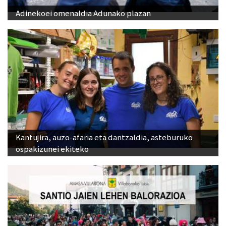
Adinekoei omenaldia Adunako plazan
Kantujira, auzo-afaria eta dantzaldia, asteburuko
ospakizunei ekiteko