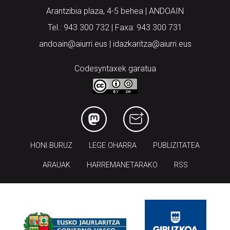
Arantzibia plaza, 4-5 behea | ANDOAIN
Tel.: 943 300 732 | Faxa: 943 300 731
andoain@aiurri.eus | idazkaritza@aiurri.eus
Codesyntaxek garatua
HONI BURUZ
LEGE OHARRA
PUBLIZITATEA
ARAUAK
HARREMANETARAKO
RSS