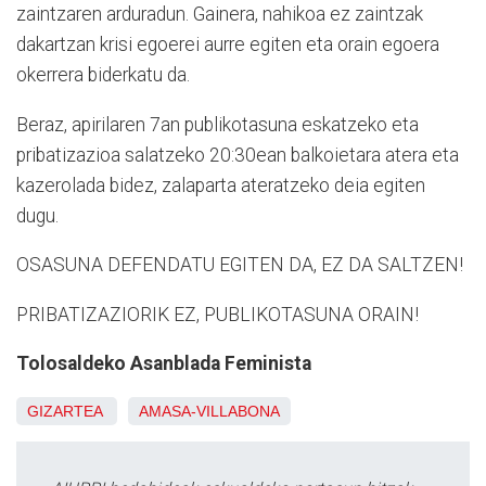
zaintzaren arduradun. Gainera, nahikoa ez zaintzak
dakartzan krisi egoerei aurre egiten eta orain egoera
okerrera biderkatu da.
Beraz, apirilaren 7an publikotasuna eskatzeko eta
pribatizazioa salatzeko 20:30ean balkoietara atera eta
kazerolada bidez, zalaparta ateratzeko deia egiten
dugu.
OSASUNA DEFENDATU EGITEN DA, EZ DA SALTZEN!
PRIBATIZAZIORIK EZ, PUBLIKOTASUNA ORAIN!
Tolosaldeko Asanblada Feminista
GIZARTEA
AMASA-VILLABONA