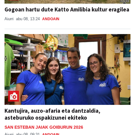
Gogoan hartu dute Katto Amilibia kultur eragilea
Aiurri
abu 08, 13:24
ANDOAIN
Kantujira, auzo-afaria eta dantzaldia,
asteburuko ospakizunei ekiteko
SAN ESTEBAN JAIAK GOIBURUN 2026
Aiurri
abu 08, 09:31
ANDOAIN