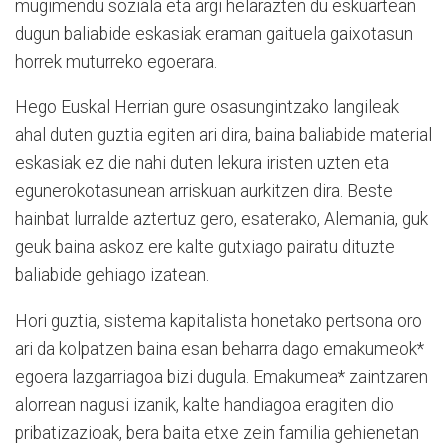
mugimendu soziala eta argi helarazten du eskuartean
dugun baliabide eskasiak eraman gaituela gaixotasun
horrek muturreko egoerara.
Hego Euskal Herrian gure osasungintzako langileak
ahal duten guztia egiten ari dira, baina baliabide material
eskasiak ez die nahi duten lekura iristen uzten eta
egunerokotasunean arriskuan aurkitzen dira. Beste
hainbat lurralde aztertuz gero, esaterako, Alemania, guk
geuk baina askoz ere kalte gutxiago pairatu dituzte
baliabide gehiago izatean.
Hori guztia, sistema kapitalista honetako pertsona oro
ari da kolpatzen baina esan beharra dago emakumeok*
egoera lazgarriagoa bizi dugula. Emakumea* zaintzaren
alorrean nagusi izanik, kalte handiagoa eragiten dio
pribatizazioak, bera baita etxe zein familia gehienetan