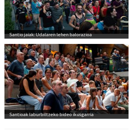
Santio jaiak: Udalaren lehen balorazioa
Santioak laburbiltzeko bideo ikusgarria