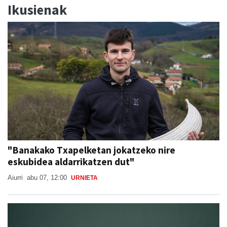
Ikusienak
"Banakako Txapelketan jokatzeko nire
eskubidea aldarrikatzen dut"
Aiurri
abu 07, 12:00
URNIETA